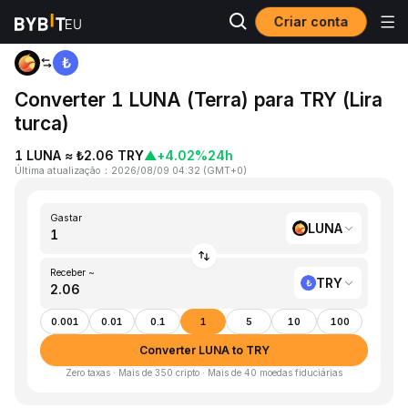
Criar conta
Página inicial
LUNA to TRY
Converter 1 LUNA (Terra) para TRY (Lira
turca)
1 LUNA ≈ ₺2.06 TRY
▲
+4.02%
24h
Última atualização
：
2026/08/09 04:32
(
GMT+0
)
Gastar
LUNA
Receber ~
TRY
0.001
0.01
0.1
1
5
10
100
Converter LUNA to TRY
Zero taxas · Mais de 350 cripto · Mais de 40 moedas fiduciárias