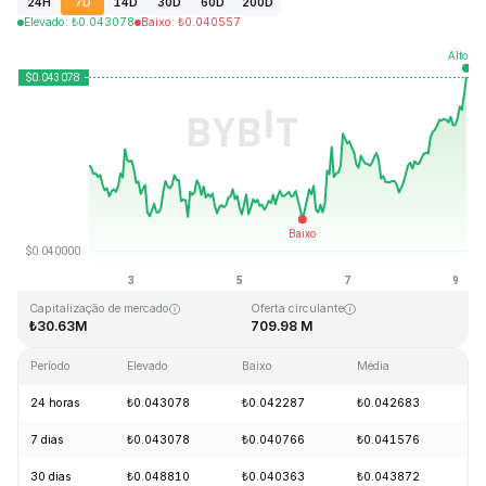
24H
7D
14D
30D
60D
200D
Elevado
:
₺
0.043078
Baixo
:
₺
0.040557
Última atualização: 2026-08-09, 04:32 GMT+0
Máximo histórico
Mínimo histórico
₺18.87
₺0.039339
Capitalização de mercado
Oferta circulante
₺30.63M
709.98 M
Período
Elevado
Baixo
Média
Al
24 horas
₺0.043078
₺0.042287
₺0.042683
+
7 dias
₺0.043078
₺0.040766
₺0.041576
+
30 dias
₺0.048810
₺0.040363
₺0.043872
-