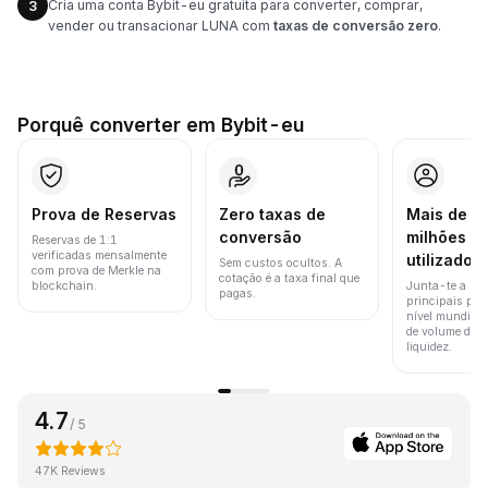
Cria uma conta Bybit-eu gratuita para converter, comprar,
3
vender ou transacionar LUNA com
taxas de conversão zero
.
Porquê converter em Bybit-eu
Prova de Reservas
Zero taxas de
Mais de 8
conversão
milhões d
Reservas de 1:1
verificadas mensalmente
utilizador
Sem custos ocultos. A
com prova de Merkle na
cotação é a taxa final que
blockchain.
Junta-te a um
pagas.
principais pla
nível mundial 
de volume de t
liquidez.
4.7
/ 5
47K Reviews