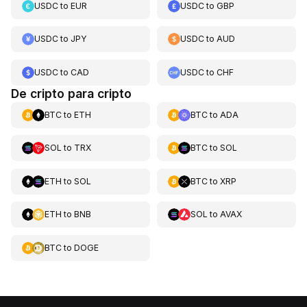
USDC
to
EUR
USDC
to
GBP
USDC
to
JPY
USDC
to
AUD
USDC
to
CAD
USDC
to
CHF
De cripto para cripto
BTC
to
ETH
BTC
to
ADA
SOL
to
TRX
BTC
to
SOL
ETH
to
SOL
BTC
to
XRP
ETH
to
BNB
SOL
to
AVAX
BTC
to
DOGE