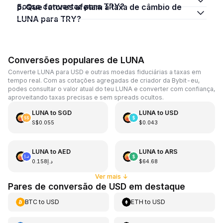
posso converter para TRY?
5. Que fatores afetam a taxa de câmbio de
LUNA para TRY?
Conversões populares de LUNA
Converte LUNA para USD e outras moedas fiduciárias a taxas em
tempo real. Com as cotações agregadas de criador da Bybit-eu,
podes consultar o valor atual do teu LUNA e converter com confiança,
aproveitando taxas precisas e sem spreads ocultos.
LUNA
to
SGD
LUNA
to
USD
S$0.055
$0.043
LUNA
to
AED
LUNA
to
ARS
د.إ0.158
$64.68
Ver mais
↓
Pares de conversão de USD em destaque
BTC
to
USD
ETH
to
USD