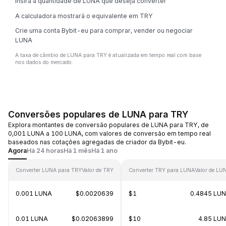
Insira a quantidade de LUNA que deseja converter
A calculadora mostrará o equivalente em TRY
Crie uma conta Bybit-eu para comprar, vender ou negociar
LUNA
A taxa de câmbio de LUNA para TRY é atualizada em tempo real com base
nos dados do mercado.
Conversões populares de LUNA para TRY
Explora montantes de conversão populares de LUNA para TRY, de
0,001 LUNA a 100 LUNA, com valores de conversão em tempo real
baseados nas cotações agregadas de criador da Bybit-eu.
Agora
Há 24 horas
Há 1 mês
Há 1 ano
Converter LUNA para TRY
Valor de TRY
Converter TRY para LUNA
Valor de LU
0.001 LUNA
$0.0020639
$1
0.4845 LU
0.01 LUNA
$0.02063899
$10
4.85 LU