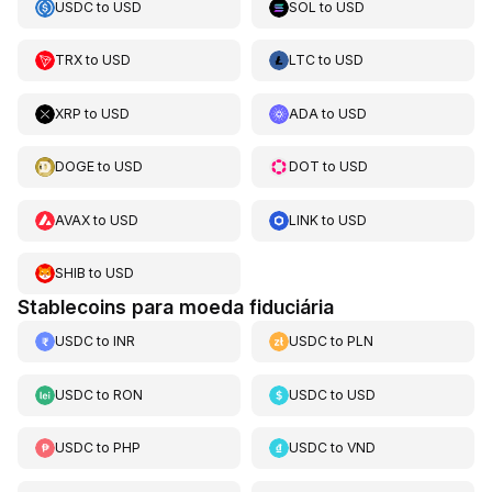
USDC
to
USD
SOL
to
USD
TRX
to
USD
LTC
to
USD
XRP
to
USD
ADA
to
USD
DOGE
to
USD
DOT
to
USD
AVAX
to
USD
LINK
to
USD
SHIB
to
USD
Stablecoins para moeda fiduciária
USDC
to
INR
USDC
to
PLN
USDC
to
RON
USDC
to
USD
USDC
to
PHP
USDC
to
VND