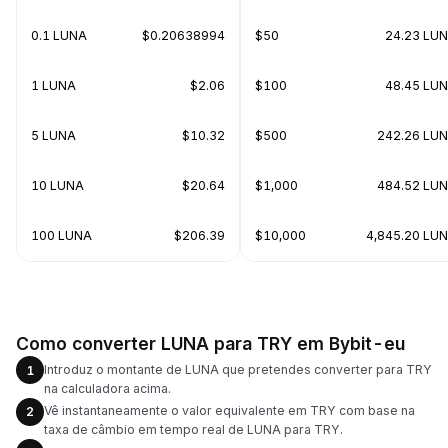
0.1 LUNA
$0.20638994
$50
24.23 LU
1 LUNA
$2.06
$100
48.45 LU
5 LUNA
$10.32
$500
242.26 LU
10 LUNA
$20.64
$1,000
484.52 LU
100 LUNA
$206.39
$10,000
4,845.20 LU
Como converter LUNA para TRY em Bybit-eu
Introduz o montante de LUNA que pretendes converter para TRY
1
na calculadora acima.
Vê instantaneamente o valor equivalente em TRY com base na
2
taxa de câmbio em tempo real de LUNA para TRY.