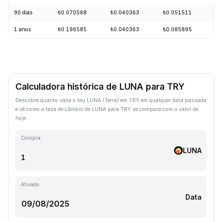
90 dias
₺0.070568
₺0.040363
₺0.051511
-
1 anos
₺0.196585
₺0.040363
₺0.085895
-
Calculadora histórica de LUNA para TRY
Descobre quanto valia o teu LUNA (Terra) em TRY em qualquer data passada
e vê como a taxa de câmbio de LUNA para TRY se compara com o valor de
hoje.
Compra
LUNA
Ativado
Data