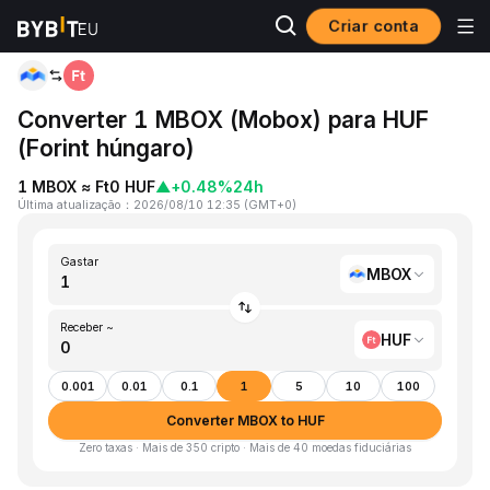
Criar conta
Página inicial
MBOX to HUF
Converter 1 MBOX (Mobox) para HUF
(Forint húngaro)
1 MBOX ≈ Ft0 HUF
▲
+0.48%
24h
Última atualização
：
2026/08/10 12:35
(
GMT+0
)
Gastar
MBOX
Receber ~
HUF
0.001
0.01
0.1
1
5
10
100
Converter MBOX to HUF
Zero taxas · Mais de 350 cripto · Mais de 40 moedas fiduciárias