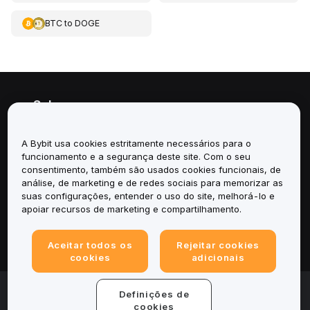
BTC
to
DOGE
Sobre
Serviços
A Bybit usa cookies estritamente necessários para o
funcionamento e a segurança deste site. Com o seu
Suporte
consentimento, também são usados cookies funcionais, de
análise, de marketing e de redes sociais para memorizar as
suas configurações, entender o uso do site, melhorá-lo e
Produtos
apoiar recursos de marketing e compartilhamento.
Legal
Aceitar todos os
Rejeitar cookies
cookies
adicionais
© 2025-2026 Bybit.eu. Todos os direitos reservados.
Definições de
cookies
Termos de Serviço
|
Termos de Privacidade
|
Informações