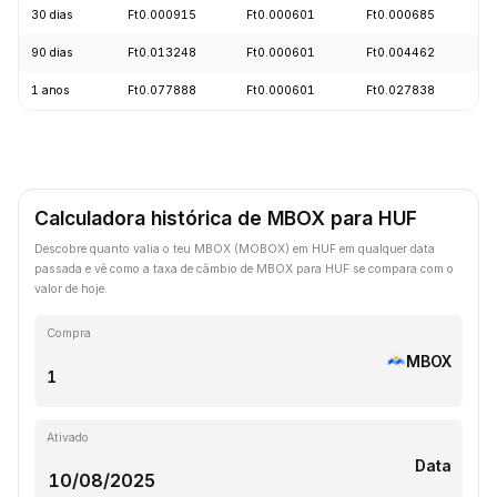
30 dias
Ft0.000915
Ft0.000601
Ft0.000685
-
90 dias
Ft0.013248
Ft0.000601
Ft0.004462
-
1 anos
Ft0.077888
Ft0.000601
Ft0.027838
-
Calculadora histórica de MBOX para HUF
Descobre quanto valia o teu MBOX (MOBOX) em HUF em qualquer data
passada e vê como a taxa de câmbio de MBOX para HUF se compara com o
valor de hoje.
Compra
MBOX
Ativado
Data