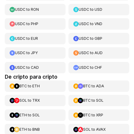
USDC
to
RON
USDC
to
USD
USDC
to
PHP
USDC
to
VND
USDC
to
EUR
USDC
to
GBP
USDC
to
JPY
USDC
to
AUD
USDC
to
CAD
USDC
to
CHF
De cripto para cripto
BTC
to
ETH
BTC
to
ADA
SOL
to
TRX
BTC
to
SOL
ETH
to
SOL
BTC
to
XRP
ETH
to
BNB
SOL
to
AVAX