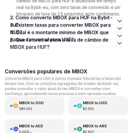
câmbio de MBOX para HUF é atualizada em tempo
real na Bybit-eu, com zero taxas de conversão e um
bloqueio de taxa de 15 segundos após confirmares.
2. Como converto MBOX para HUF na Bybit-
eu?
3. Existem taxas para converter MBOX para
HUF?
4. Qual é o montante mínimo de MBOX que
posso converter para HUF?
5. Que fatores afetam a taxa de câmbio de
MBOX para HUF?
Conversões populares de MBOX
Converte MBOX para USD e outras moedas fiduciárias a taxas em
tempo real. Com as cotações agregadas de criador da Bybit-eu,
podes consultar o valor atual do teu MBOX e converter com
confiança, aproveitando taxas precisas e sem spreads ocultos.
MBOX
to
SGD
MBOX
to
USD
S$0.001
$0.001
MBOX
to
AED
MBOX
to
ARS
د.إ0.002
$0.907