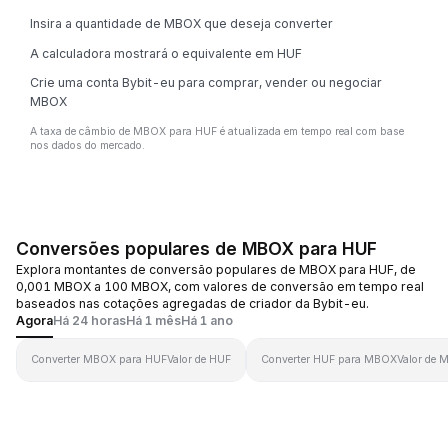
Insira a quantidade de MBOX que deseja converter
A calculadora mostrará o equivalente em HUF
Crie uma conta Bybit-eu para comprar, vender ou negociar
MBOX
A taxa de câmbio de MBOX para HUF é atualizada em tempo real com base
nos dados do mercado.
Conversões populares de MBOX para HUF
Explora montantes de conversão populares de MBOX para HUF, de
0,001 MBOX a 100 MBOX, com valores de conversão em tempo real
baseados nas cotações agregadas de criador da Bybit-eu.
Agora
Há 24 horas
Há 1 mês
Há 1 ano
Converter MBOX para HUF
Valor de HUF
Converter HUF para MBOX
Valor de