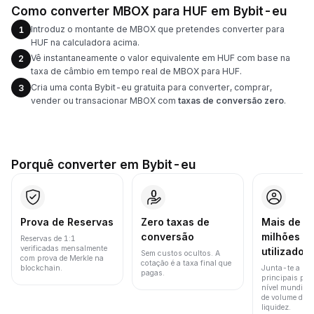
Como converter MBOX para HUF em Bybit-eu
Introduz o montante de MBOX que pretendes converter para
1
HUF na calculadora acima.
Vê instantaneamente o valor equivalente em HUF com base na
2
taxa de câmbio em tempo real de MBOX para HUF.
Cria uma conta Bybit-eu gratuita para converter, comprar,
3
vender ou transacionar MBOX com
taxas de conversão zero
.
Porquê converter em Bybit-eu
Prova de Reservas
Zero taxas de
Mais de 8
conversão
milhões d
Reservas de 1:1
verificadas mensalmente
utilizador
Sem custos ocultos. A
com prova de Merkle na
cotação é a taxa final que
blockchain.
Junta-te a um
pagas.
principais pla
nível mundial 
de volume de t
liquidez.