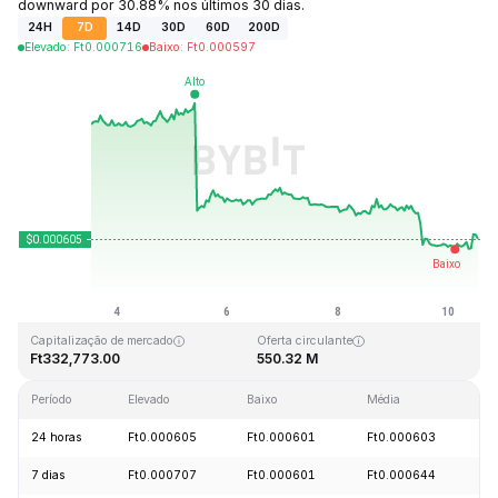
downward por 30.88% nos últimos 30 dias.
24H
7D
14D
30D
60D
200D
Elevado
:
Ft
0.000716
Baixo
:
Ft
0.000597
Última atualização: 2026-08-10, 12:35 GMT+0
Máximo histórico
Mínimo histórico
Ft15.44
Ft0.000592
Capitalização de mercado
Oferta circulante
Ft332,773.00
550.32 M
Período
Elevado
Baixo
Média
Al
24 horas
Ft0.000605
Ft0.000601
Ft0.000603
+
7 dias
Ft0.000707
Ft0.000601
Ft0.000644
-