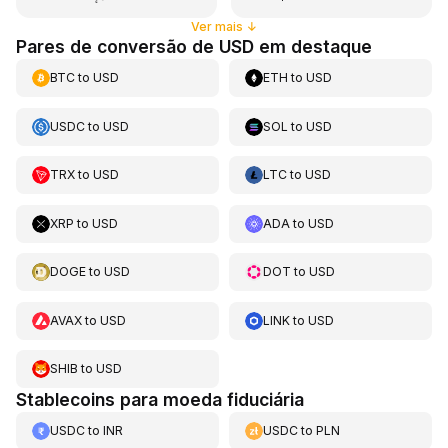
Ver mais
↓
Pares de conversão de USD em destaque
BTC
to
USD
ETH
to
USD
USDC
to
USD
SOL
to
USD
TRX
to
USD
LTC
to
USD
XRP
to
USD
ADA
to
USD
DOGE
to
USD
DOT
to
USD
AVAX
to
USD
LINK
to
USD
SHIB
to
USD
Stablecoins para moeda fiduciária
USDC
to
INR
USDC
to
PLN