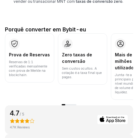
vender ou transacionar MNT com
taxas de conversão zero
.
Porquê converter em Bybit-eu
Prova de Reservas
Zero taxas de
Mais de 8
conversão
milhões d
Reservas de 1:1
verificadas mensalmente
utilizador
Sem custos ocultos. A
com prova de Merkle na
cotação é a taxa final que
blockchain.
Junta-te a um
pagas.
principais pla
nível mundial 
de volume de t
liquidez.
4.7
/ 5
47K Reviews