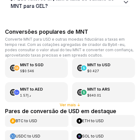
MNT para GEL?
Conversões populares de MNT
Converte MNT para USD e outras moedas fiduciárias a taxas em
tempo real. Com as cotações agregadas de criador da Bybit-eu,
podes consultar o valor atual do teu MNT e converter com confiança,
aproveitando taxas precisas e sem spreads ocultos.
MNT
to
SGD
MNT
to
USD
S$0.546
$0.427
MNT
to
AED
MNT
to
ARS
د.إ1.57
$640.01
Ver mais
↓
Pares de conversão de USD em destaque
BTC
to
USD
ETH
to
USD
USDC
to
USD
SOL
to
USD