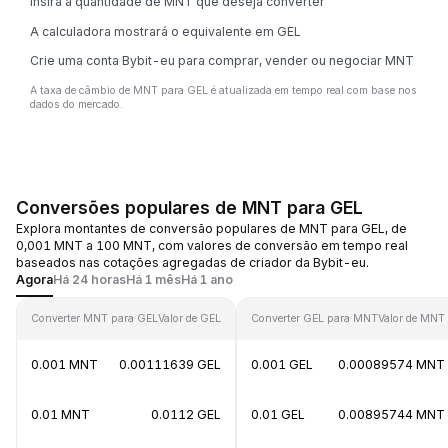
Insira a quantidade de MNT que deseja converter
A calculadora mostrará o equivalente em GEL
Crie uma conta Bybit-eu para comprar, vender ou negociar MNT
A taxa de câmbio de MNT para GEL é atualizada em tempo real com base nos
dados do mercado.
Conversões populares de MNT para GEL
Explora montantes de conversão populares de MNT para GEL, de
0,001 MNT a 100 MNT, com valores de conversão em tempo real
baseados nas cotações agregadas de criador da Bybit-eu.
Agora
Há 24 horas
Há 1 mês
Há 1 ano
Converter MNT para GEL
Valor de GEL
Converter GEL para MNT
Valor de MNT
0.001 MNT
0.00111639 GEL
0.001 GEL
0.00089574 MNT
0.01 MNT
0.0112 GEL
0.01 GEL
0.00895744 MNT