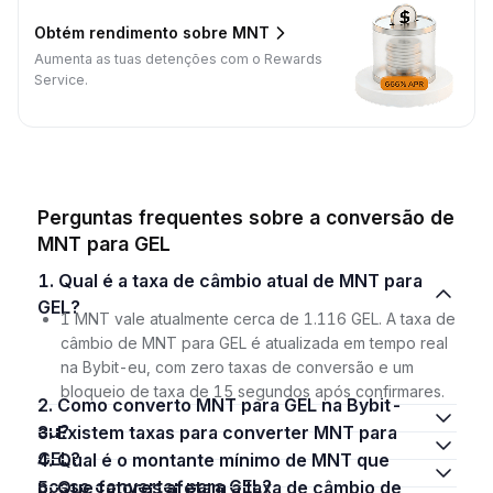
Obtém rendimento sobre MNT
Aumenta as tuas detenções com o Rewards
Service.
Perguntas frequentes sobre a conversão de
MNT para GEL
1. Qual é a taxa de câmbio atual de MNT para
GEL?
1 MNT vale atualmente cerca de 1.116 GEL. A taxa de
câmbio de MNT para GEL é atualizada em tempo real
na Bybit-eu, com zero taxas de conversão e um
bloqueio de taxa de 15 segundos após confirmares.
2. Como converto MNT para GEL na Bybit-
eu?
3. Existem taxas para converter MNT para
GEL?
4. Qual é o montante mínimo de MNT que
posso converter para GEL?
5. Que fatores afetam a taxa de câmbio de