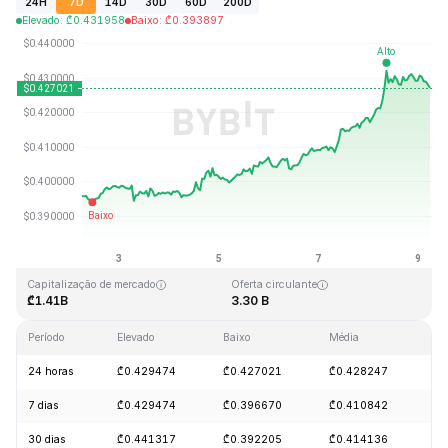
24H
7D
14D
30D
60D
200D
Elevado
:
₾
0.431958
Baixo
:
₾
0.393897
Última atualização: 2026-08-09, 06:04 GMT+0
Máximo histórico
Mínimo histórico
₾2.86
₾0.307978
Capitalização de mercado
Oferta circulante
₾1.41B
3.30 B
Período
Elevado
Baixo
Média
Al
24 horas
₾0.429474
₾0.427021
₾0.428247
+
7 dias
₾0.429474
₾0.396670
₾0.410842
+
30 dias
₾0.441317
₾0.392205
₾0.414136
-