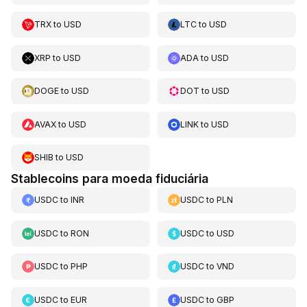
TRX
to
USD
LTC
to
USD
XRP
to
USD
ADA
to
USD
DOGE
to
USD
DOT
to
USD
AVAX
to
USD
LINK
to
USD
SHIB
to
USD
Stablecoins para moeda fiduciária
USDC
to
INR
USDC
to
PLN
USDC
to
RON
USDC
to
USD
USDC
to
PHP
USDC
to
VND
USDC
to
EUR
USDC
to
GBP