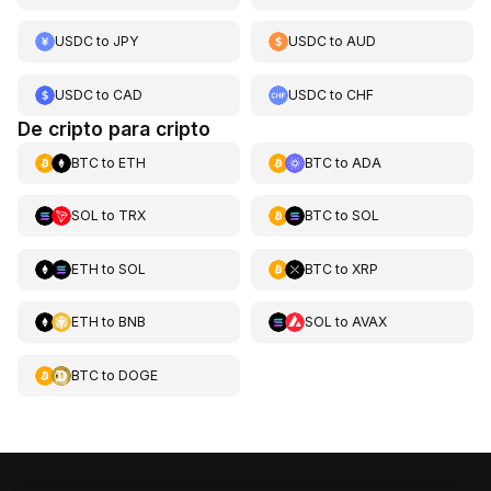
USDC
to
JPY
USDC
to
AUD
USDC
to
CAD
USDC
to
CHF
De cripto para cripto
BTC
to
ETH
BTC
to
ADA
SOL
to
TRX
BTC
to
SOL
ETH
to
SOL
BTC
to
XRP
ETH
to
BNB
SOL
to
AVAX
BTC
to
DOGE