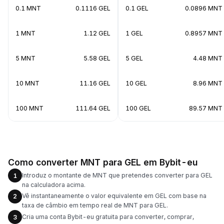
0.1 MNT
0.1116 GEL
0.1 GEL
0.0896 MNT
1 MNT
1.12 GEL
1 GEL
0.8957 MNT
5 MNT
5.58 GEL
5 GEL
4.48 MNT
10 MNT
11.16 GEL
10 GEL
8.96 MNT
100 MNT
111.64 GEL
100 GEL
89.57 MNT
Como converter MNT para GEL em Bybit-eu
Introduz o montante de MNT que pretendes converter para GEL
1
na calculadora acima.
Vê instantaneamente o valor equivalente em GEL com base na
2
taxa de câmbio em tempo real de MNT para GEL.
Cria uma conta Bybit-eu gratuita para converter, comprar,
3