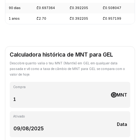
90 dias
₾0.697364
₾0.392205
₾0.508047
-
1 anos
₾2.70
₾0.392205
₾0.957199
-
Calculadora histórica de MNT para GEL
Descobre quanto valia o teu MNT (Mantle) em GEL em qualquer data
passada e vê como a taxa de câmbio de MNT para GEL se compara com o
valor de hoje.
Compra
MNT
Ativado
Data