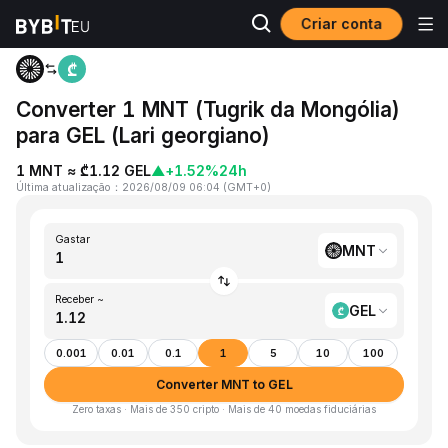
Criar conta
Página inicial
MNT to GEL
Converter 1 MNT (Tugrik da Mongólia)
para GEL (Lari georgiano)
1 MNT ≈ ₾1.12 GEL
▲
+1.52%
24h
Última atualização
：
2026/08/09 06:04
(
GMT+0
)
Gastar
MNT
Receber ~
GEL
0.001
0.01
0.1
1
5
10
100
Converter MNT to GEL
Zero taxas · Mais de 350 cripto · Mais de 40 moedas fiduciárias