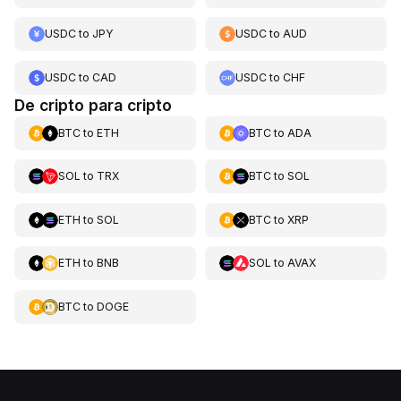
USDC
to
JPY
USDC
to
AUD
USDC
to
CAD
USDC
to
CHF
De cripto para cripto
BTC
to
ETH
BTC
to
ADA
SOL
to
TRX
BTC
to
SOL
ETH
to
SOL
BTC
to
XRP
ETH
to
BNB
SOL
to
AVAX
BTC
to
DOGE