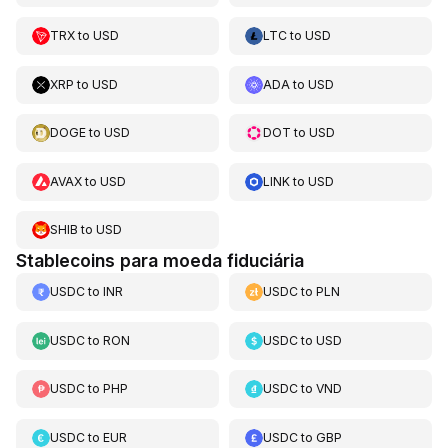
TRX
to
USD
LTC
to
USD
XRP
to
USD
ADA
to
USD
DOGE
to
USD
DOT
to
USD
AVAX
to
USD
LINK
to
USD
SHIB
to
USD
Stablecoins para moeda fiduciária
USDC
to
INR
USDC
to
PLN
USDC
to
RON
USDC
to
USD
USDC
to
PHP
USDC
to
VND
USDC
to
EUR
USDC
to
GBP