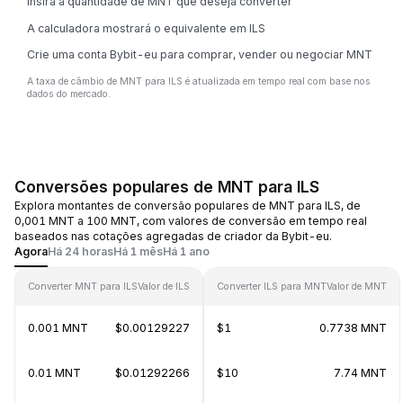
Insira a quantidade de MNT que deseja converter
A calculadora mostrará o equivalente em ILS
Crie uma conta Bybit-eu para comprar, vender ou negociar MNT
A taxa de câmbio de MNT para ILS é atualizada em tempo real com base nos
dados do mercado.
Conversões populares de MNT para ILS
Explora montantes de conversão populares de MNT para ILS, de
0,001 MNT a 100 MNT, com valores de conversão em tempo real
baseados nas cotações agregadas de criador da Bybit-eu.
Agora
Há 24 horas
Há 1 mês
Há 1 ano
Converter MNT para ILS
Valor de ILS
Converter ILS para MNT
Valor de MNT
0.001 MNT
$0.00129227
$1
0.7738 MNT
0.01 MNT
$0.01292266
$10
7.74 MNT