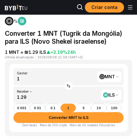
Criar conta
Página inicial
MNT to ILS
Converter 1 MNT (Tugrik da Mongólia)
para ILS (Novo Shekel israelense)
1 MNT ≈ ₪1.29 ILS
▲
+3.19%
24h
Última atualização
：
2026/08/08 21:58
(
GMT+0
)
Gastar
MNT
Receber ~
ILS
0.001
0.01
0.1
1
5
10
100
Converter MNT to ILS
Zero taxas · Mais de 350 cripto · Mais de 40 moedas fiduciárias