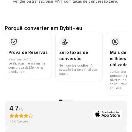
vender ou transacionar MNT com
taxas de conversão zero
.
Porquê converter em Bybit-eu
Prova de Reservas
Zero taxas de
Mais de 8
conversão
milhões d
Reservas de 1:1
verificadas mensalmente
utilizador
Sem custos ocultos. A
com prova de Merkle na
cotação é a taxa final que
blockchain.
Junta-te a um
pagas.
principais pla
nível mundial 
de volume de t
liquidez.
4.7
/ 5
47K Reviews