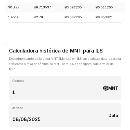
90 dias
₪0.713537
₪0.392205
₪0.511205
-
1 anos
₪2.70
₪0.392205
₪0.958921
-
Calculadora histórica de MNT para ILS
Descobre quanto valia o teu MNT (Mantle) em ILS em qualquer data passada
e vê como a taxa de câmbio de MNT para ILS se compara com o valor de
hoje.
Compra
MNT
Ativado
Data