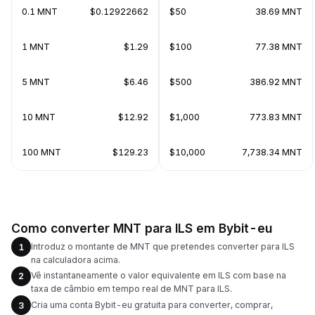
0.1 MNT
$0.12922662
$50
38.69 MNT
1 MNT
$1.29
$100
77.38 MNT
5 MNT
$6.46
$500
386.92 MNT
10 MNT
$12.92
$1,000
773.83 MNT
100 MNT
$129.23
$10,000
7,738.34 MNT
Como converter MNT para ILS em Bybit-eu
Introduz o montante de MNT que pretendes converter para ILS
1
na calculadora acima.
Vê instantaneamente o valor equivalente em ILS com base na
2
taxa de câmbio em tempo real de MNT para ILS.
Cria uma conta Bybit-eu gratuita para converter, comprar,
3