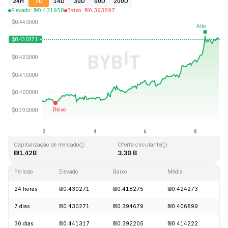
24H
7D
14D
30D
60D
200D
Elevado
:
₪
0.431958
Baixo
:
₪
0.393897
Última atualização: 2026-08-08, 21:58 GMT+0
Máximo histórico
Mínimo histórico
₪2.86
₪0.307978
Capitalização de mercado
Oferta circulante
₪1.42B
3.30 B
Período
Elevado
Baixo
Média
Al
24 horas
₪0.430271
₪0.418275
₪0.424273
+
7 dias
₪0.430271
₪0.394679
₪0.406899
+
30 dias
₪0.441317
₪0.392205
₪0.414222
-