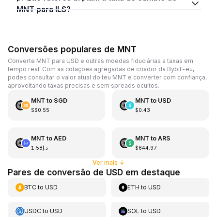
MNT para ILS?
Conversões populares de MNT
Converte MNT para USD e outras moedas fiduciárias a taxas em
tempo real. Com as cotações agregadas de criador da Bybit-eu,
podes consultar o valor atual do teu MNT e converter com confiança,
aproveitando taxas precisas e sem spreads ocultos.
MNT
to
SGD
MNT
to
USD
S$0.55
$0.43
MNT
to
AED
MNT
to
ARS
د.إ1.58
$644.97
Ver mais
↓
Pares de conversão de USD em destaque
BTC
to
USD
ETH
to
USD
USDC
to
USD
SOL
to
USD