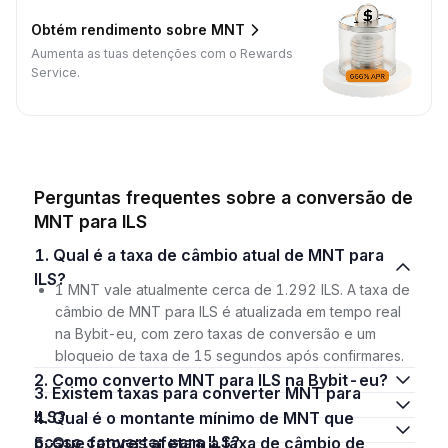
Obtém rendimento sobre MNT
Aumenta as tuas detenções com o Rewards
Service.
Perguntas frequentes sobre a conversão de
MNT para ILS
1. Qual é a taxa de câmbio atual de MNT para
ILS?
1 MNT vale atualmente cerca de 1.292 ILS. A taxa de
câmbio de MNT para ILS é atualizada em tempo real
na Bybit-eu, com zero taxas de conversão e um
bloqueio de taxa de 15 segundos após confirmares.
2. Como converto MNT para ILS na Bybit-eu?
3. Existem taxas para converter MNT para
ILS?
4. Qual é o montante mínimo de MNT que
posso converter para ILS?
5. Que fatores afetam a taxa de câmbio de