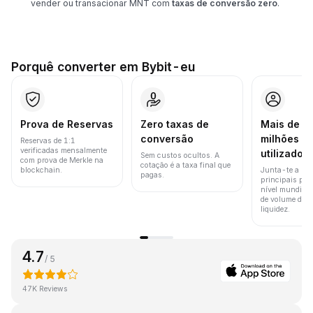
vender ou transacionar MNT com
taxas de conversão zero
.
Porquê converter em Bybit-eu
Prova de Reservas
Zero taxas de
Mais de 8
conversão
milhões d
Reservas de 1:1
verificadas mensalmente
utilizador
Sem custos ocultos. A
com prova de Merkle na
cotação é a taxa final que
blockchain.
Junta-te a um
pagas.
principais pla
nível mundial 
de volume de t
liquidez.
4.7
/ 5
47K Reviews