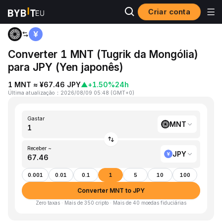
Criar conta
Página inicial
MNT to JPY
Converter 1 MNT (Tugrik da Mongólia)
para JPY (Yen japonês)
1 MNT ≈ ¥67.46 JPY
▲
+1.50%
24h
Última atualização
：
2026/08/09 05:48
(
GMT+0
)
Gastar
MNT
Receber ~
JPY
0.001
0.01
0.1
1
5
10
100
Converter MNT to JPY
Zero taxas · Mais de 350 cripto · Mais de 40 moedas fiduciárias