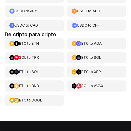
USDC
to
JPY
USDC
to
AUD
USDC
to
CAD
USDC
to
CHF
De cripto para cripto
BTC
to
ETH
BTC
to
ADA
SOL
to
TRX
BTC
to
SOL
ETH
to
SOL
BTC
to
XRP
ETH
to
BNB
SOL
to
AVAX
BTC
to
DOGE