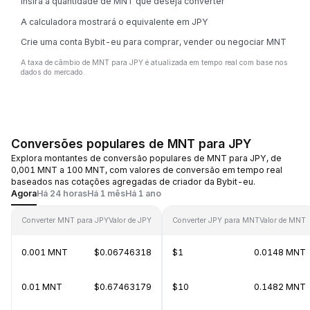
Insira a quantidade de MNT que deseja converter
A calculadora mostrará o equivalente em JPY
Crie uma conta Bybit-eu para comprar, vender ou negociar MNT
A taxa de câmbio de MNT para JPY é atualizada em tempo real com base nos
dados do mercado.
Conversões populares de MNT para JPY
Explora montantes de conversão populares de MNT para JPY, de
0,001 MNT a 100 MNT, com valores de conversão em tempo real
baseados nas cotações agregadas de criador da Bybit-eu.
Agora
Há 24 horas
Há 1 mês
Há 1 ano
Converter MNT para JPY
Valor de JPY
Converter JPY para MNT
Valor de MNT
0.001 MNT
$0.06746318
$1
0.0148 MNT
0.01 MNT
$0.67463179
$10
0.1482 MNT