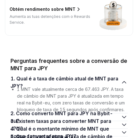
Obtém rendimento sobre MNT
Aumenta as tuas detenções com o Rewards
Service.
Perguntas frequentes sobre a conversão de
MNT para JPY
1. Qual é a taxa de câmbio atual de MNT para
JPY?
1 MNT vale atualmente cerca de 67.463 JPY. A taxa
de câmbio de MNT para JPY é atualizada em tempo
real na Bybit-eu, com zero taxas de conversão e um
bloqueio de taxa de 15 segundos após confirmares.
2. Como converto MNT para JPY na Bybit-
eu?
3. Existem taxas para converter MNT para
JPY?
4. Qual é o montante mínimo de MNT que
posso converter para JPY?
5. Que fatores afetam a taxa de câmbio de