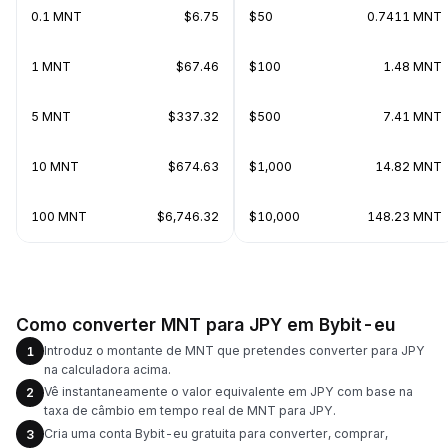
0.1 MNT
$6.75
$50
0.7411 MNT
1 MNT
$67.46
$100
1.48 MNT
5 MNT
$337.32
$500
7.41 MNT
10 MNT
$674.63
$1,000
14.82 MNT
100 MNT
$6,746.32
$10,000
148.23 MNT
Como converter MNT para JPY em Bybit-eu
Introduz o montante de MNT que pretendes converter para JPY
1
na calculadora acima.
Vê instantaneamente o valor equivalente em JPY com base na
2
taxa de câmbio em tempo real de MNT para JPY.
Cria uma conta Bybit-eu gratuita para converter, comprar,
3