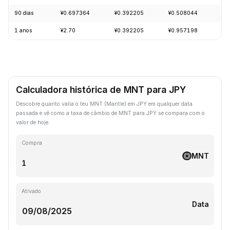
90 dias
¥0.697364
¥0.392205
¥0.508044
-2
1 anos
¥2.70
¥0.392205
¥0.957198
-5
Calculadora histórica de MNT para JPY
Descobre quanto valia o teu MNT (Mantle) em JPY em qualquer data
passada e vê como a taxa de câmbio de MNT para JPY se compara com o
valor de hoje.
Compra
MNT
Ativado
Data