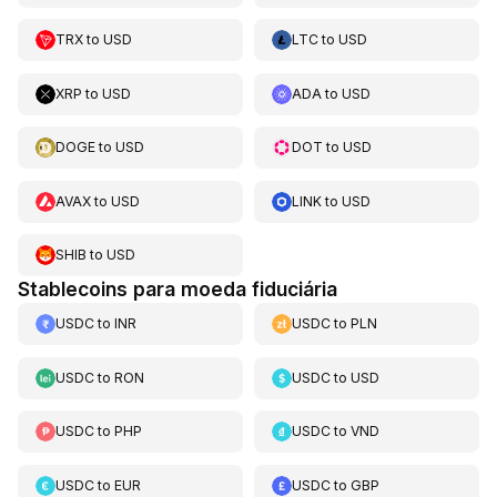
TRX
to
USD
LTC
to
USD
XRP
to
USD
ADA
to
USD
DOGE
to
USD
DOT
to
USD
AVAX
to
USD
LINK
to
USD
SHIB
to
USD
Stablecoins para moeda fiduciária
USDC
to
INR
USDC
to
PLN
USDC
to
RON
USDC
to
USD
USDC
to
PHP
USDC
to
VND
USDC
to
EUR
USDC
to
GBP