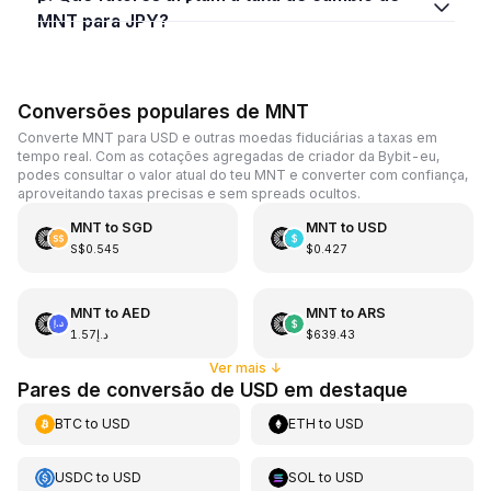
MNT para JPY?
Conversões populares de MNT
Converte MNT para USD e outras moedas fiduciárias a taxas em
tempo real. Com as cotações agregadas de criador da Bybit-eu,
podes consultar o valor atual do teu MNT e converter com confiança,
aproveitando taxas precisas e sem spreads ocultos.
MNT
to
SGD
MNT
to
USD
S$0.545
$0.427
MNT
to
AED
MNT
to
ARS
د.إ1.57
$639.43
Ver mais
↓
Pares de conversão de USD em destaque
BTC
to
USD
ETH
to
USD
USDC
to
USD
SOL
to
USD