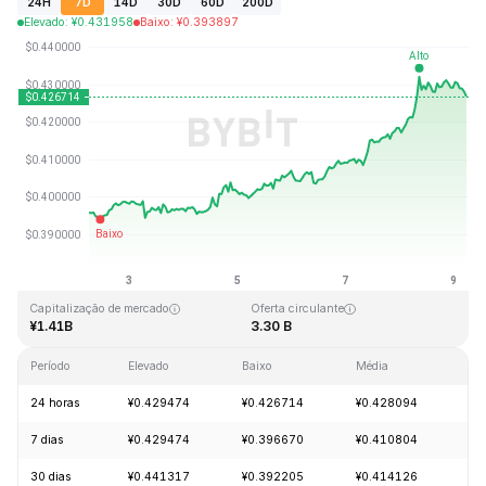
24H
7D
14D
30D
60D
200D
Elevado
:
¥
0.431958
Baixo
:
¥
0.393897
Última atualização: 2026-08-09, 05:48 GMT+0
Máximo histórico
Mínimo histórico
¥2.86
¥0.307978
Capitalização de mercado
Oferta circulante
¥1.41B
3.30 B
Período
Elevado
Baixo
Média
Alt
24 horas
¥0.429474
¥0.426714
¥0.428094
+1
7 dias
¥0.429474
¥0.396670
¥0.410804
+7
30 dias
¥0.441317
¥0.392205
¥0.414126
-1