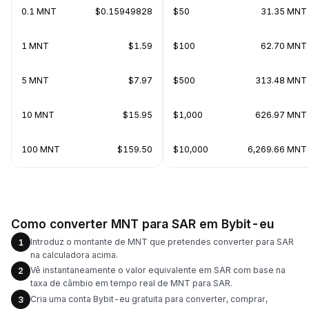
0.1 MNT
$0.15949828
$50
31.35 MNT
1 MNT
$1.59
$100
62.70 MNT
5 MNT
$7.97
$500
313.48 MNT
10 MNT
$15.95
$1,000
626.97 MNT
100 MNT
$159.50
$10,000
6,269.66 MNT
Como converter MNT para SAR em Bybit-eu
Introduz o montante de MNT que pretendes converter para SAR
1
na calculadora acima.
Vê instantaneamente o valor equivalente em SAR com base na
2
taxa de câmbio em tempo real de MNT para SAR.
Cria uma conta Bybit-eu gratuita para converter, comprar,
3