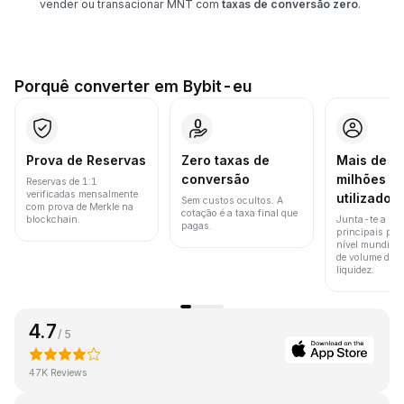
vender ou transacionar MNT com
taxas de conversão zero
.
Porquê converter em Bybit-eu
Prova de Reservas
Zero taxas de
Mais de 8
conversão
milhões d
Reservas de 1:1
verificadas mensalmente
utilizador
Sem custos ocultos. A
com prova de Merkle na
cotação é a taxa final que
blockchain.
Junta-te a um
pagas.
principais pla
nível mundial 
de volume de t
liquidez.
4.7
/ 5
47K Reviews