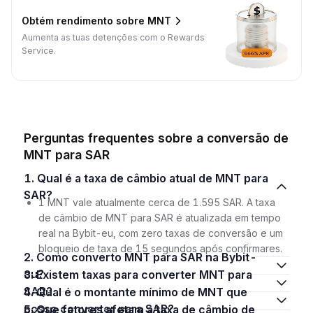
Obtém rendimento sobre MNT
Aumenta as tuas detenções com o Rewards
Service.
Perguntas frequentes sobre a conversão de
MNT para SAR
1. Qual é a taxa de câmbio atual de MNT para
SAR?
1 MNT vale atualmente cerca de 1.595 SAR. A taxa
de câmbio de MNT para SAR é atualizada em tempo
real na Bybit-eu, com zero taxas de conversão e um
bloqueio de taxa de 15 segundos após confirmares.
2. Como converto MNT para SAR na Bybit-
eu?
3. Existem taxas para converter MNT para
SAR?
4. Qual é o montante mínimo de MNT que
posso converter para SAR?
5. Que fatores afetam a taxa de câmbio de