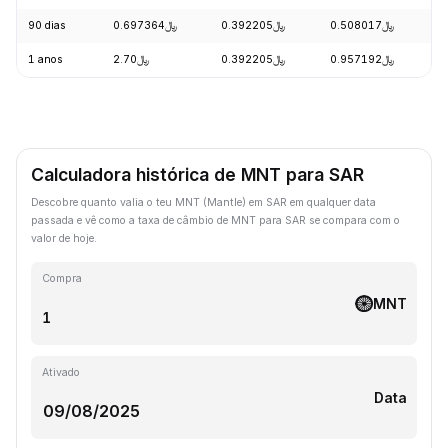
90 dias
﷼0.697364
﷼0.392205
﷼0.508017
-
1 anos
﷼2.70
﷼0.392205
﷼0.957192
-
Calculadora histórica de MNT para SAR
Descobre quanto valia o teu MNT (Mantle) em SAR em qualquer data
passada e vê como a taxa de câmbio de MNT para SAR se compara com o
valor de hoje.
Compra
MNT
Ativado
Data