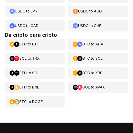
USDC
to
JPY
USDC
to
AUD
USDC
to
CAD
USDC
to
CHF
De cripto para cripto
BTC
to
ETH
BTC
to
ADA
SOL
to
TRX
BTC
to
SOL
ETH
to
SOL
BTC
to
XRP
ETH
to
BNB
SOL
to
AVAX
BTC
to
DOGE