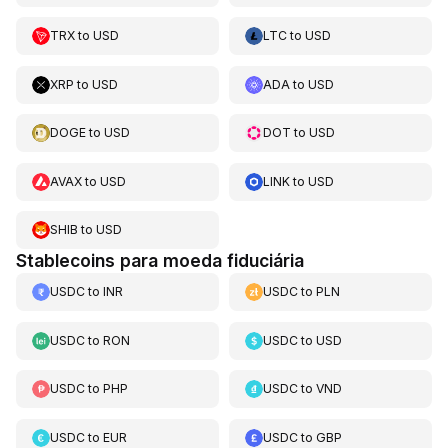
TRX
to
USD
LTC
to
USD
XRP
to
USD
ADA
to
USD
DOGE
to
USD
DOT
to
USD
AVAX
to
USD
LINK
to
USD
SHIB
to
USD
Stablecoins para moeda fiduciária
USDC
to
INR
USDC
to
PLN
USDC
to
RON
USDC
to
USD
USDC
to
PHP
USDC
to
VND
USDC
to
EUR
USDC
to
GBP