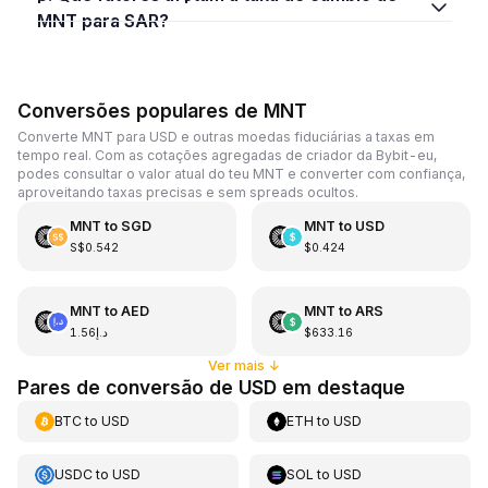
MNT para SAR?
Conversões populares de MNT
Converte MNT para USD e outras moedas fiduciárias a taxas em
tempo real. Com as cotações agregadas de criador da Bybit-eu,
podes consultar o valor atual do teu MNT e converter com confiança,
aproveitando taxas precisas e sem spreads ocultos.
MNT
to
SGD
MNT
to
USD
S$0.542
$0.424
MNT
to
AED
MNT
to
ARS
د.إ1.56
$633.16
Ver mais
↓
Pares de conversão de USD em destaque
BTC
to
USD
ETH
to
USD
USDC
to
USD
SOL
to
USD