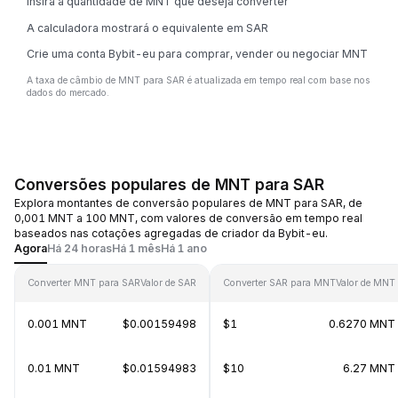
Insira a quantidade de MNT que deseja converter
A calculadora mostrará o equivalente em SAR
Crie uma conta Bybit-eu para comprar, vender ou negociar MNT
A taxa de câmbio de MNT para SAR é atualizada em tempo real com base nos
dados do mercado.
Conversões populares de MNT para SAR
Explora montantes de conversão populares de MNT para SAR, de
0,001 MNT a 100 MNT, com valores de conversão em tempo real
baseados nas cotações agregadas de criador da Bybit-eu.
Agora
Há 24 horas
Há 1 mês
Há 1 ano
Converter MNT para SAR
Valor de SAR
Converter SAR para MNT
Valor de MNT
0.001 MNT
$0.00159498
$1
0.6270 MNT
0.01 MNT
$0.01594983
$10
6.27 MNT