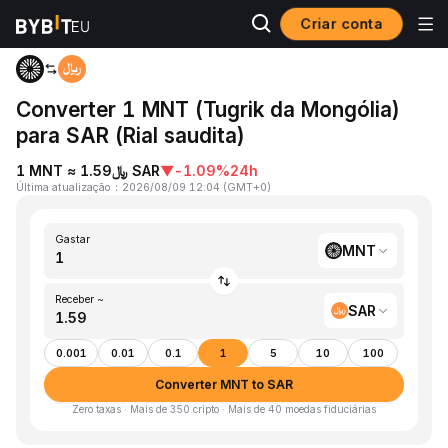
Criar conta
Página inicial
MNT to SAR
Converter 1 MNT (Tugrik da Mongólia)
para SAR (Rial saudita)
1 MNT ≈ ﷼1.59 SAR
▼
-1.09%
24h
Última atualização
：
2026/08/09 12:04
(
GMT+0
)
Gastar
MNT
Receber ~
SAR
0.001
0.01
0.1
1
5
10
100
Converter MNT to SAR
Zero taxas · Mais de 350 cripto · Mais de 40 moedas fiduciárias