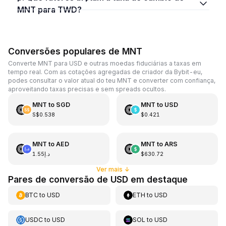
MNT para TWD?
Conversões populares de MNT
Converte MNT para USD e outras moedas fiduciárias a taxas em
tempo real. Com as cotações agregadas de criador da Bybit-eu,
podes consultar o valor atual do teu MNT e converter com confiança,
aproveitando taxas precisas e sem spreads ocultos.
MNT
to
SGD
MNT
to
USD
S$0.538
$0.421
MNT
to
AED
MNT
to
ARS
د.إ1.55
$630.72
Ver mais
↓
Pares de conversão de USD em destaque
BTC
to
USD
ETH
to
USD
USDC
to
USD
SOL
to
USD