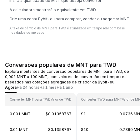
Insira a quantidade de MNT que deseja converter
A calculadora mostrará o equivalente em TWD
Crie uma conta Bybit-eu para comprar, vender ou negociar MNT
A taxa de câmbio de MNT para TWD é atualizada em tempo real com base
nos dados do mercado.
Conversões populares de MNT para TWD
Explora montantes de conversão populares de MNT para TWD, de
0,001 MNT a 100 MNT, com valores de conversão em tempo real
baseados nas cotações agregadas de criador da Bybit-eu.
Agora
Há 24 horas
Há 1 mês
Há 1 ano
Converter MNT para TWD
Valor de TWD
Converter TWD para MNT
Valor de M
0.001 MNT
$0.01358767
$1
0.0736 M
0.01 MNT
$0.1358767
$10
0.7360 M