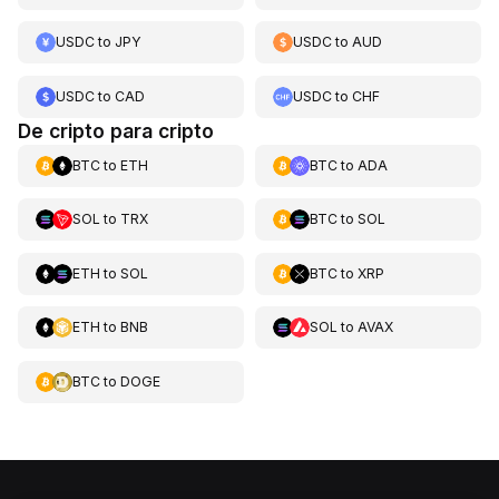
USDC
to
JPY
USDC
to
AUD
USDC
to
CAD
USDC
to
CHF
De cripto para cripto
BTC
to
ETH
BTC
to
ADA
SOL
to
TRX
BTC
to
SOL
ETH
to
SOL
BTC
to
XRP
ETH
to
BNB
SOL
to
AVAX
BTC
to
DOGE