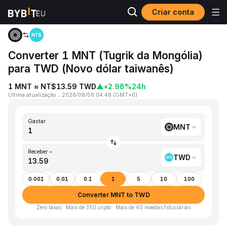
Criar conta
Página inicial
MNT to TWD
Converter 1 MNT (Tugrik da Mongólia)
para TWD (Novo dólar taiwanês)
1 MNT ≈ NT$13.59 TWD
▲
+2.98%
24h
Última atualização
：
2026/08/08 04:48
(
GMT+0
)
Gastar
MNT
Receber ~
TWD
0.001
0.01
0.1
1
5
10
100
Converter MNT to TWD
Zero taxas · Mais de 350 cripto · Mais de 40 moedas fiduciárias