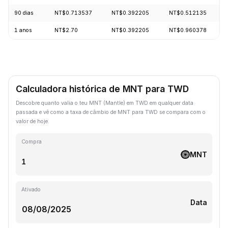
90 dias
NT$0.713537
NT$0.392205
NT$0.512135
1 anos
NT$2.70
NT$0.392205
NT$0.960378
Calculadora histórica de MNT para TWD
Descobre quanto valia o teu MNT (Mantle) em TWD em qualquer data
passada e vê como a taxa de câmbio de MNT para TWD se compara com o
valor de hoje.
Compra
MNT
Ativado
Data