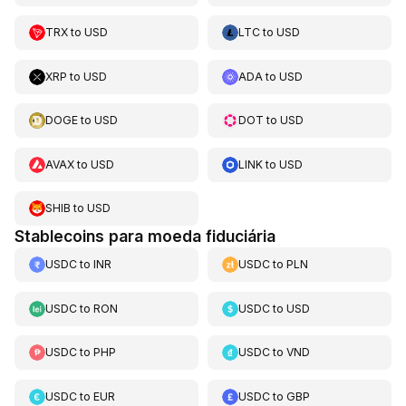
TRX
to
USD
LTC
to
USD
XRP
to
USD
ADA
to
USD
DOGE
to
USD
DOT
to
USD
AVAX
to
USD
LINK
to
USD
SHIB
to
USD
Stablecoins para moeda fiduciária
USDC
to
INR
USDC
to
PLN
USDC
to
RON
USDC
to
USD
USDC
to
PHP
USDC
to
VND
USDC
to
EUR
USDC
to
GBP