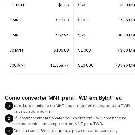
0.1 MNT
$1.36
$50
3.68 M
1 MNT
$13.59
$100
7.36 M
5 MNT
$67.94
$500
36.80 M
10 MNT
$135.88
$1,000
73.60 M
100 MNT
$1,358.77
$10,000
735.96 M
Como converter MNT para TWD em Bybit-eu
Introduz o montante de MNT que pretendes converter para TWD
1
na calculadora acima.
Vê instantaneamente o valor equivalente em TWD com base na
2
taxa de câmbio em tempo real de MNT para TWD.
Cria uma conta Bybit-eu gratuita para converter, comprar,
3