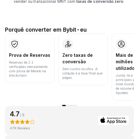
vender ou transacionar MNT com
taxas de conversão zero
.
Porquê converter em Bybit-eu
Prova de Reservas
Zero taxas de
Mais de 8
conversão
milhões d
Reservas de 1:1
verificadas mensalmente
utilizador
Sem custos ocultos. A
com prova de Merkle na
cotação é a taxa final que
blockchain.
Junta-te a um
pagas.
principais pla
nível mundial 
de volume de t
liquidez.
4.7
/ 5
47K Reviews