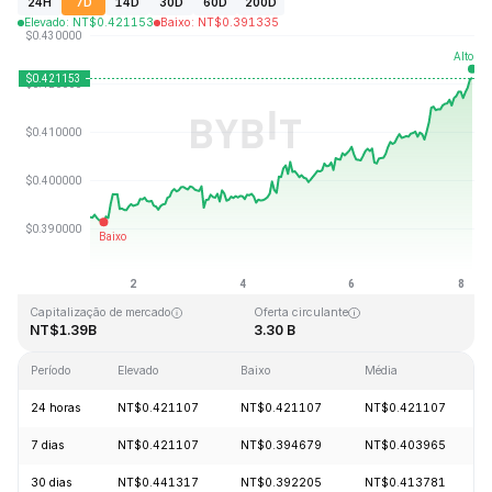
24H
7D
14D
30D
60D
200D
Elevado
:
NT$
0.421153
Baixo
:
NT$
0.391335
Última atualização: 2026-08-08, 04:48 GMT+0
Máximo histórico
Mínimo histórico
NT$2.86
NT$0.307978
Capitalização de mercado
Oferta circulante
NT$1.39B
3.30 B
Período
Elevado
Baixo
Média
24 horas
NT$0.421107
NT$0.421107
NT$0.421107
7 dias
NT$0.421107
NT$0.394679
NT$0.403965
30 dias
NT$0.441317
NT$0.392205
NT$0.413781