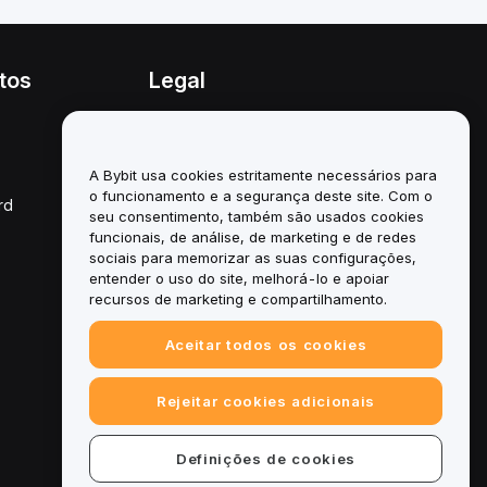
tos
Legal
Política de conflitos de
interesses
A Bybit usa cookies estritamente necessários para
Resumo da Política de
Custódia e Administração
o funcionamento e a segurança deste site. Com o
rd
seu consentimento, também são usados cookies
Informação ESG
funcionais, de análise, de marketing e de redes
sociais para memorizar as suas configurações,
White Papers de
entender o uso do site, melhorá-lo e apoiar
criptoativos
recursos de marketing e compartilhamento.
Aceitar todos os cookies
Rejeitar cookies adicionais
Definições de cookies