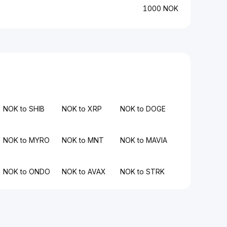
1000 NOK
NOK to SHIB
NOK to XRP
NOK to DOGE
NOK to MYRO
NOK to MNT
NOK to MAVIA
NOK to ONDO
NOK to AVAX
NOK to STRK