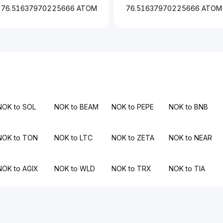
76.51637970225666 ATOM
76.51637970225666 ATOM
NOK to SOL
NOK to BEAM
NOK to PEPE
NOK to BNB
NOK to TON
NOK to LTC
NOK to ZETA
NOK to NEAR
NOK to AGIX
NOK to WLD
NOK to TRX
NOK to TIA