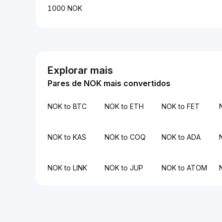
1000 NOK
Explorar mais
Pares de NOK mais convertidos
NOK to BTC
NOK to ETH
NOK to FET
NOK to KAS
NOK to COQ
NOK to ADA
NOK to LINK
NOK to JUP
NOK to ATOM