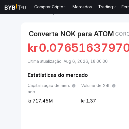
Comprar Cripto
Mercados
Trading
Fer
Mercados
Preço de Cosmos Hub ATOM
Coroa nor
Converta NOK para ATOM
CORO
kr
0.0765163797
Última atualização: Aug 6, 2026, 18:00:00
Estatísticas do mercado
Capitalização de merc
Volume de 24h
ado
717.45M
1.37