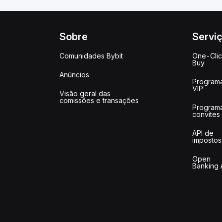
Sobre
Servi
Comunidades Bybit
One-Cli
Buy
Anúncios
Program
VIP
Visão geral das
comissões e transações
Program
convites
API de
impostos
Open
Banking 