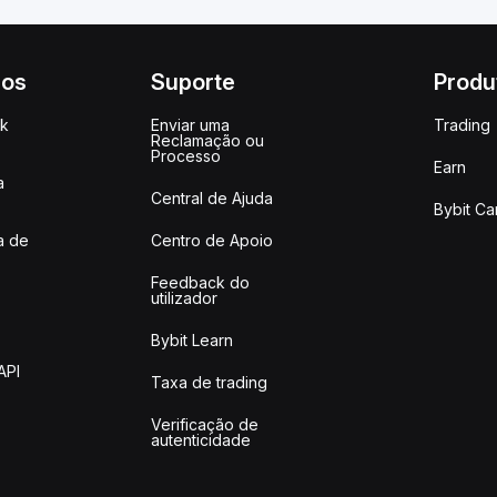
ços
Suporte
Produ
ck
Enviar uma
Trading
Reclamação ou
Processo
Earn
a
Central de Ajuda
Bybit Ca
a de
Centro de Apoio
Feedback do
utilizador
Bybit Learn
API
Taxa de trading
Verificação de
autenticidade