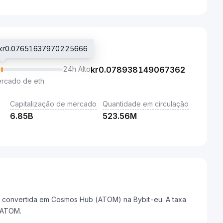
o kr0.07651637970225666
24h Alto
kr
0.078938149067362
ercado de eth
Capitalização de mercado
Quantidade em circulação
6.85B
523.56M
convertida em Cosmos Hub (ATOM) na Bybit-eu. A taxa
 ATOM.