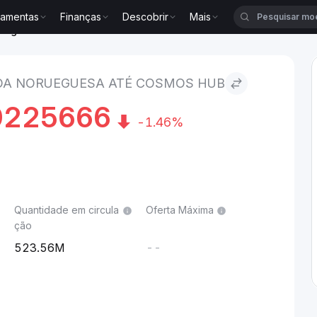
ramentas
Finanças
Descobrir
Mais
ueguesa to Cosmos Hub
A NORUEGUESA ATÉ COSMOS HUB
0225666
-1.46%
Quantidade em circula
Oferta Máxima
ção
523.56M
--