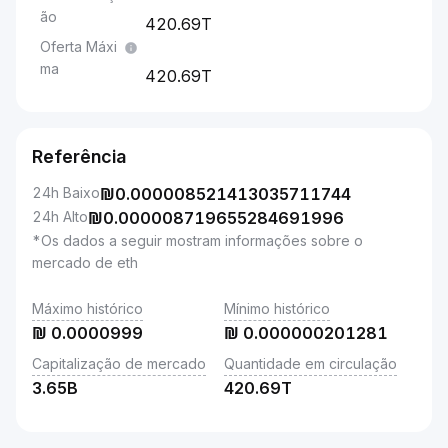
ão
420.69T
Oferta Máxi
ma
420.69T
Referência
24h Baixo
₪
0.000008521413035711744
24h Alto
₪
0.000008719655284691996
*Os dados a seguir mostram informações sobre o
mercado de eth
Máximo histórico
Mínimo histórico
₪
0.0000999
₪
0.000000201281
Capitalização de mercado
Quantidade em circulação
3.65B
420.69T