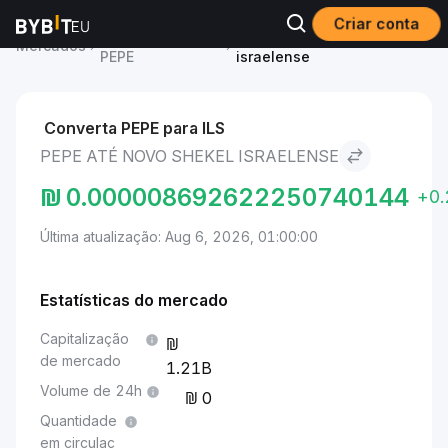
Criar conta
Preço de Pepe
Pepe to Novo Shekel
Mercados
PEPE
israelense
Converta PEPE para ILS
PEPE ATÉ NOVO SHEKEL ISRAELENSE
₪
0.000008692622250740144
+0
Última atualização: Aug 6, 2026, 01:00:00
Estatísticas do mercado
Capitalização
de mercado
1.21B
Volume de 24h
0
Quantidade
em circulaç