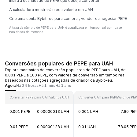
Insira a quantidade de PEPE que deseja converter
A calculadora mostrará o equivalente em UAH
Crie uma conta Bybit-eu para comprar, vender ou negociar PEPE
A taxa de câmbio de PEPE para UAH é atualizada em tempo real com base
nos dados do mercado.
Conversões populares de PEPE para UAH
Explora montantes de conversão populares de PEPE para UAH, de
0,001 PEPE a 100 PEPE, com valores de conversão em tempo real
baseados nas cotações agregadas de criador da Bybit-eu.
Agora
Há 24 horas
Há 1 mês
Há 1 ano
Converter PEPE para UAH
Valor de UAH
Converter UAH para PEPE
Valor de PE
0.001 PEPE
0.00000013 UAH
0.001 UAH
7.80 PEP
0.01 PEPE
0.00000128 UAH
0.01 UAH
78.05 PEP