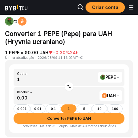
Criar conta
Página inicial
PEPE to UAH
Converter 1 PEPE (Pepe) para UAH
(Hryvnia ucraniano)
1 PEPE ≈ ₴0.00 UAH
▼
-0.30%
24h
Última atualização
：
2026/08/09 11:16
(
GMT+0
)
Gastar
PEPE
Receber ~
UAH
0.001
0.01
0.1
1
5
10
100
Converter PEPE to UAH
Zero taxas · Mais de 350 cripto · Mais de 40 moedas fiduciárias