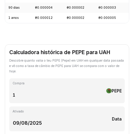
90 dias
₴0.000004
₴0.000002
₴0.000003
+
1 anos
₴0.000012
₴0.000002
₴0.000005
-
Calculadora histórica de PEPE para UAH
Descobre quanto valia o teu PEPE (Pepe) em UAH em qualquer data passada
e vê como a taxa de câmbio de PEPE para UAH se compara com o valor de
hoje.
Compra
PEPE
Ativado
Data