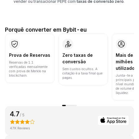
vender ou transacionar PEPE com
taxas de conversão zero
.
Porquê converter em Bybit-eu
Prova de Reservas
Zero taxas de
Mais de 8
conversão
milhões d
Reservas de 1:1
verificadas mensalmente
utilizador
Sem custos ocultos. A
com prova de Merkle na
cotação é a taxa final que
blockchain.
Junta-te a um
pagas.
principais pla
nível mundial 
de volume de t
liquidez.
4.7
/ 5
47K Reviews