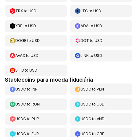
TRX
to
USD
LTC
to
USD
XRP
to
USD
ADA
to
USD
DOGE
to
USD
DOT
to
USD
AVAX
to
USD
LINK
to
USD
SHIB
to
USD
Stablecoins para moeda fiduciária
USDC
to
INR
USDC
to
PLN
USDC
to
RON
USDC
to
USD
USDC
to
PHP
USDC
to
VND
USDC
to
EUR
USDC
to
GBP