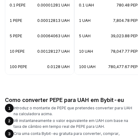
0.1 PEPE
0.00001281 UAH
0.1 UAH
780.48 PEP
1 PEPE
0.00012813 UAH
1 UAH
7,804.78 PEP
5 PEPE
0.00064063 UAH
5 UAH
39,023.88 PEP
10 PEPE
0.00128127 UAH
10 UAH
78,047.77 PEP
100 PEPE
0.0128 UAH
100 UAH
780,477.67 PEP
Como converter PEPE para UAH em Bybit-eu
Introduz o montante de PEPE que pretendes converter para UAH
1
na calculadora acima.
Vê instantaneamente o valor equivalente em UAH com base na
2
taxa de câmbio em tempo real de PEPE para UAH.
Cria uma conta Bybit-eu gratuita para converter, comprar,
3