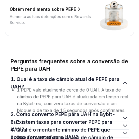
Obtém rendimento sobre PEPE
Aumenta as tuas detenções com o Rewards
Service.
Perguntas frequentes sobre a conversão de
PEPE para UAH
1. Qual é a taxa de câmbio atual de PEPE para
UAH?
1 PEPE vale atualmente cerca de 0 UAH. A taxa de
câmbio de PEPE para UAH é atualizada em tempo real
na Bybit-eu, com zero taxas de conversão e um
bloqueio de taxa de 15 segundos após confirmares.
2. Como converto PEPE para UAH na Bybit-
eu?
3. Existem taxas para converter PEPE para
UAH?
4. Qual é o montante mínimo de PEPE que
posso converter para UAH?
5. Que fatores afetam a taxa de câmbio de