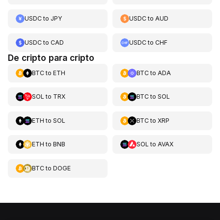
USDC
to
JPY
USDC
to
AUD
USDC
to
CAD
USDC
to
CHF
De cripto para cripto
BTC
to
ETH
BTC
to
ADA
SOL
to
TRX
BTC
to
SOL
ETH
to
SOL
BTC
to
XRP
ETH
to
BNB
SOL
to
AVAX
BTC
to
DOGE