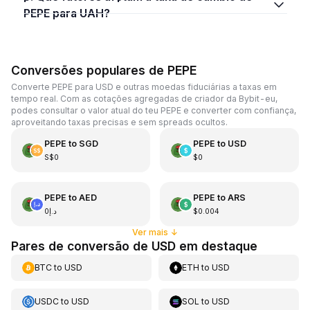
PEPE para UAH?
Conversões populares de PEPE
Converte PEPE para USD e outras moedas fiduciárias a taxas em
tempo real. Com as cotações agregadas de criador da Bybit-eu,
podes consultar o valor atual do teu PEPE e converter com confiança,
aproveitando taxas precisas e sem spreads ocultos.
PEPE
to
SGD
PEPE
to
USD
S$0
$0
PEPE
to
AED
PEPE
to
ARS
د.إ0
$0.004
Ver mais
↓
Pares de conversão de USD em destaque
BTC
to
USD
ETH
to
USD
USDC
to
USD
SOL
to
USD