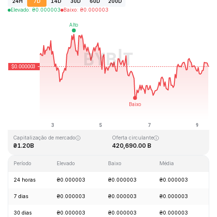
24H
7D
14D
30D
60D
200D
Elevado
:
₴
0.000003
Baixo
:
₴
0.000003
Última atualização: 2026-08-09, 11:16 GMT+0
Máximo histórico
Mínimo histórico
₴0.000028
₴0.000000
Capitalização de mercado
Oferta circulante
₴1.20B
420,690.00 B
Período
Elevado
Baixo
Média
Al
24 horas
₴0.000003
₴0.000003
₴0.000003
-
7 dias
₴0.000003
₴0.000003
₴0.000003
-
30 dias
₴0.000003
₴0.000003
₴0.000003
+