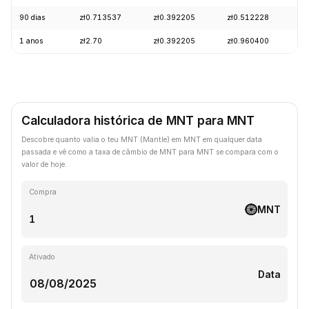
90 dias
zł0.713537
zł0.392205
zł0.512228
-
1 anos
zł2.70
zł0.392205
zł0.960400
-
Calculadora histórica de MNT para MNT
Descobre quanto valia o teu MNT (Mantle) em MNT em qualquer data
passada e vê como a taxa de câmbio de MNT para MNT se compara com o
valor de hoje.
Compra
MNT
Ativado
Data