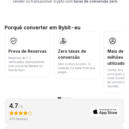
vender ou transacionar crypto com
taxas de conversão zero
.
Porquê converter em Bybit-eu
Prova de Reservas
Zero taxas de
Mais de 8
conversão
milhões d
Reservas de 1:1
verificadas mensalmente
utilizador
Sem custos ocultos. A
com prova de Merkle na
cotação é a taxa final que
blockchain.
Junta-te a um
pagas.
principais pla
nível mundial 
de volume de t
liquidez.
4.7
/ 5
47K Reviews