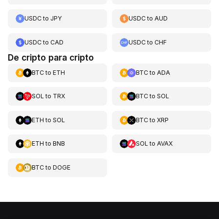
USDC
to
JPY
USDC
to
AUD
USDC
to
CAD
USDC
to
CHF
De cripto para cripto
BTC
to
ETH
BTC
to
ADA
SOL
to
TRX
BTC
to
SOL
ETH
to
SOL
BTC
to
XRP
ETH
to
BNB
SOL
to
AVAX
BTC
to
DOGE