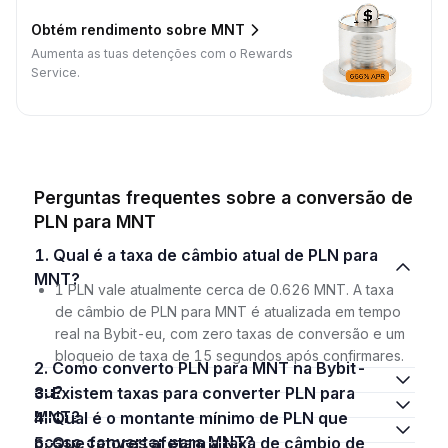
Obtém rendimento sobre MNT
Aumenta as tuas detenções com o Rewards
Service.
Perguntas frequentes sobre a conversão de
PLN para MNT
1. Qual é a taxa de câmbio atual de PLN para
MNT?
1 PLN vale atualmente cerca de 0.626 MNT. A taxa
de câmbio de PLN para MNT é atualizada em tempo
real na Bybit-eu, com zero taxas de conversão e um
bloqueio de taxa de 15 segundos após confirmares.
2. Como converto PLN para MNT na Bybit-
eu?
3. Existem taxas para converter PLN para
MNT?
4. Qual é o montante mínimo de PLN que
posso converter para MNT?
5. Que fatores afetam a taxa de câmbio de