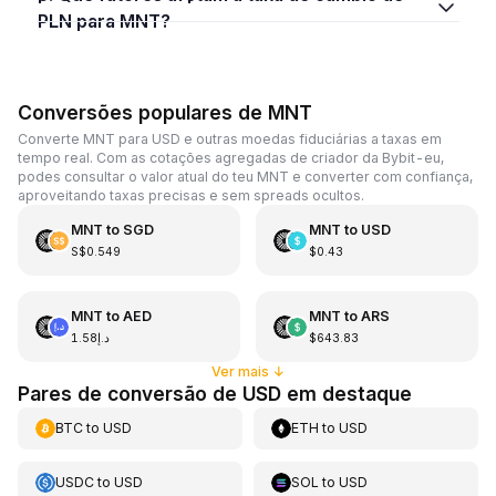
PLN para MNT?
Conversões populares de MNT
Converte MNT para USD e outras moedas fiduciárias a taxas em
tempo real. Com as cotações agregadas de criador da Bybit-eu,
podes consultar o valor atual do teu MNT e converter com confiança,
aproveitando taxas precisas e sem spreads ocultos.
MNT
to
SGD
MNT
to
USD
S$0.549
$0.43
MNT
to
AED
MNT
to
ARS
د.إ1.58
$643.83
Ver mais
↓
Pares de conversão de USD em destaque
BTC
to
USD
ETH
to
USD
USDC
to
USD
SOL
to
USD