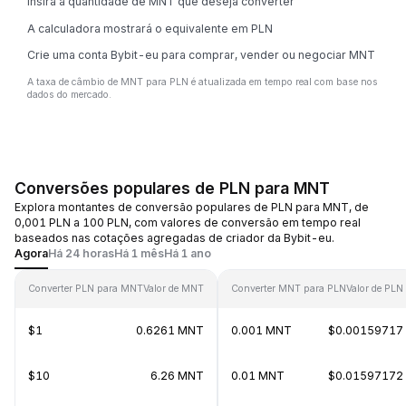
Insira a quantidade de MNT que deseja converter
A calculadora mostrará o equivalente em PLN
Crie uma conta Bybit-eu para comprar, vender ou negociar MNT
A taxa de câmbio de MNT para PLN é atualizada em tempo real com base nos
dados do mercado.
Conversões populares de PLN para MNT
Explora montantes de conversão populares de PLN para MNT, de
0,001 PLN a 100 PLN, com valores de conversão em tempo real
baseados nas cotações agregadas de criador da Bybit-eu.
Agora
Há 24 horas
Há 1 mês
Há 1 ano
Converter PLN para MNT
Valor de MNT
Converter MNT para PLN
Valor de PLN
$1
0.6261 MNT
0.001 MNT
$0.00159717
$10
6.26 MNT
0.01 MNT
$0.01597172