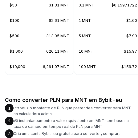
$50
31.31 MNT
0.1 MNT
$0.15971722
$100
62.61 MNT
1 MNT
$1.60
$500
313.05 MNT
5 MNT
$7.99
$1,000
626.11 MNT
10 MNT
$15.97
$10,000
6,261.07 MNT
100 MNT
$159.72
Como converter PLN para MNT em Bybit-eu
Introduz o montante de PLN que pretendes converter para MNT
1
na calculadora acima.
Vê instantaneamente o valor equivalente em MNT com base na
2
taxa de câmbio em tempo real de PLN para MNT.
Cria uma conta Bybit-eu gratuita para converter, comprar,
3