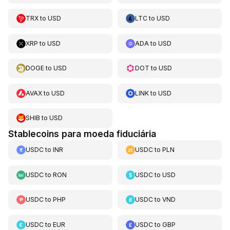
TRX
to
USD
LTC
to
USD
XRP
to
USD
ADA
to
USD
DOGE
to
USD
DOT
to
USD
AVAX
to
USD
LINK
to
USD
SHIB
to
USD
Stablecoins para moeda fiduciária
USDC
to
INR
USDC
to
PLN
USDC
to
RON
USDC
to
USD
USDC
to
PHP
USDC
to
VND
USDC
to
EUR
USDC
to
GBP