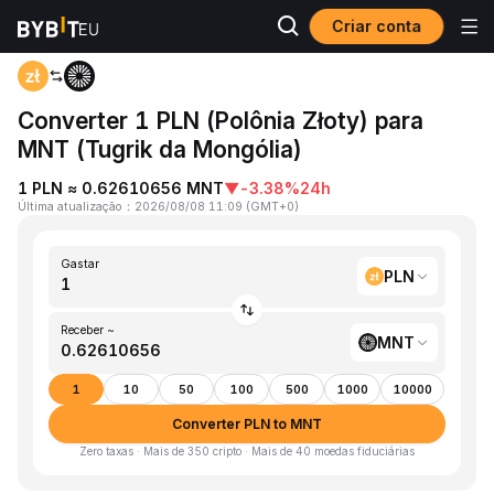
Criar conta
Página inicial
PLN to MNT
Converter 1 PLN (Polônia Złoty) para
MNT (Tugrik da Mongólia)
1 PLN ≈ 0.62610656 MNT
▼
-3.38%
24h
Última atualização
：
2026/08/08 11:09
(
GMT+0
)
Gastar
PLN
Receber ~
MNT
1
10
50
100
500
1000
10000
Converter PLN to MNT
Zero taxas · Mais de 350 cripto · Mais de 40 moedas fiduciárias