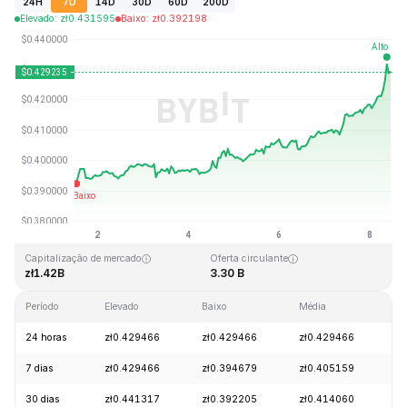
24H
7D
14D
30D
60D
200D
Elevado
:
zł
0.431595
Baixo
:
zł
0.392198
Última atualização: 2026-08-08, 11:09 GMT+0
Máximo histórico
Mínimo histórico
zł2.86
zł0.307978
Capitalização de mercado
Oferta circulante
zł1.42B
3.30 B
Período
Elevado
Baixo
Média
Al
24 horas
zł0.429466
zł0.429466
zł0.429466
+
7 dias
zł0.429466
zł0.394679
zł0.405159
+
30 dias
zł0.441317
zł0.392205
zł0.414060
+