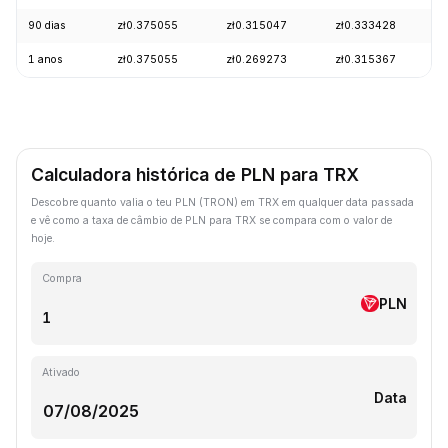
90 dias
zł0.375055
zł0.315047
zł0.333428
1 anos
zł0.375055
zł0.269273
zł0.315367
Calculadora histórica de PLN para TRX
Descobre quanto valia o teu PLN (TRON) em TRX em qualquer data passada
e vê como a taxa de câmbio de PLN para TRX se compara com o valor de
hoje.
Compra
PLN
Ativado
Data