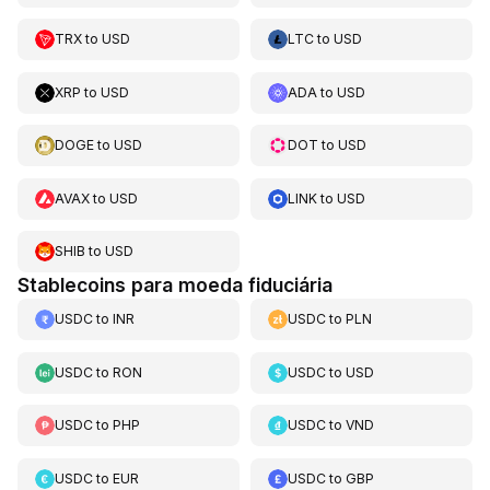
TRX
to
USD
LTC
to
USD
XRP
to
USD
ADA
to
USD
DOGE
to
USD
DOT
to
USD
AVAX
to
USD
LINK
to
USD
SHIB
to
USD
Stablecoins para moeda fiduciária
USDC
to
INR
USDC
to
PLN
USDC
to
RON
USDC
to
USD
USDC
to
PHP
USDC
to
VND
USDC
to
EUR
USDC
to
GBP