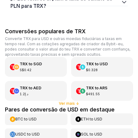
PLN para TRX?
Conversões populares de TRX
Converte TRX para USD e outras moedas fiduciárias a taxas em
tempo real. Com as cotações agregadas de criador da Bybit-eu,
podes consultar o valor atual do teu TRX e converter com confiança,
aproveitando taxas precisas e sem spreads ocultos.
TRX
to
SGD
TRX
to
USD
S$0.42
$0.328
TRX
to
AED
TRX
to
ARS
د.إ1.2
$491.55
Ver mais
↓
Pares de conversão de USD em destaque
BTC
to
USD
ETH
to
USD
USDC
to
USD
SOL
to
USD