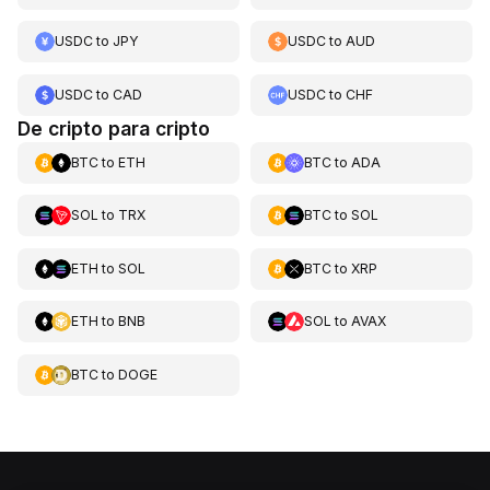
USDC
to
JPY
USDC
to
AUD
USDC
to
CAD
USDC
to
CHF
De cripto para cripto
BTC
to
ETH
BTC
to
ADA
SOL
to
TRX
BTC
to
SOL
ETH
to
SOL
BTC
to
XRP
ETH
to
BNB
SOL
to
AVAX
BTC
to
DOGE