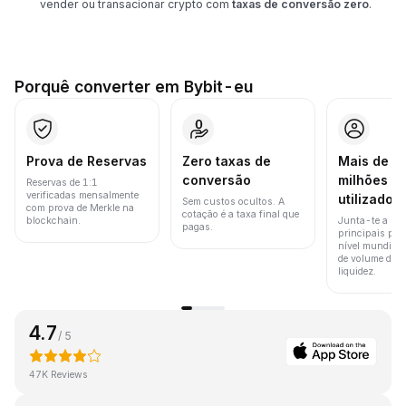
vender ou transacionar crypto com
taxas de conversão zero
.
Porquê converter em Bybit-eu
Prova de Reservas
Zero taxas de
Mais de 8
conversão
milhões d
Reservas de 1:1
verificadas mensalmente
utilizador
Sem custos ocultos. A
com prova de Merkle na
cotação é a taxa final que
blockchain.
Junta-te a um
pagas.
principais pla
nível mundial 
de volume de t
liquidez.
4.7
/ 5
47K Reviews