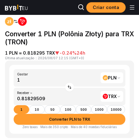
Criar conta
Página inicial
PLN to TRX
Converter 1 PLN (Polônia Złoty) para TRX
(TRON)
1 PLN ≈ 0.818295 TRX
▼
-0.24%
24h
Última atualização
：
2026/08/07 12:15
(
GMT+0
)
Gastar
PLN
Receber ~
TRX
1
10
50
100
500
1000
10000
Converter PLN to TRX
Zero taxas · Mais de 350 cripto · Mais de 40 moedas fiduciárias