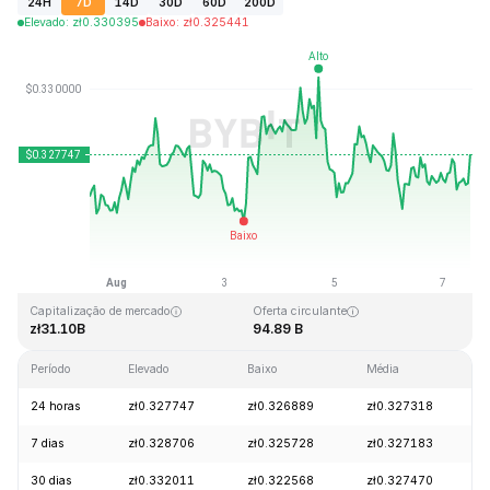
24H
7D
14D
30D
60D
200D
Elevado
:
zł
0.330395
Baixo
:
zł
0.325441
Última atualização: 2026-08-07, 12:15 GMT+0
Máximo histórico
Mínimo histórico
zł0.431288
zł0.001804
Capitalização de mercado
Oferta circulante
zł31.10B
94.89 B
Período
Elevado
Baixo
Média
24 horas
zł0.327747
zł0.326889
zł0.327318
7 dias
zł0.328706
zł0.325728
zł0.327183
30 dias
zł0.332011
zł0.322568
zł0.327470