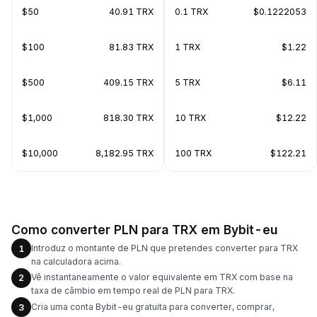
$50
40.91 TRX
0.1 TRX
$0.1222053
$100
81.83 TRX
1 TRX
$1.22
$500
409.15 TRX
5 TRX
$6.11
$1,000
818.30 TRX
10 TRX
$12.22
$10,000
8,182.95 TRX
100 TRX
$122.21
Como converter PLN para TRX em Bybit-eu
Introduz o montante de PLN que pretendes converter para TRX
1
na calculadora acima.
Vê instantaneamente o valor equivalente em TRX com base na
2
taxa de câmbio em tempo real de PLN para TRX.
Cria uma conta Bybit-eu gratuita para converter, comprar,
3