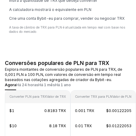
Insira a quantidade de TRX que deseja converter
A calculadora mostrará o equivalente em PLN
Crie uma conta Bybit-eu para comprar, vender ou negociar TRX
A taxa de câmbio de TRX para PLN é atualizada em tempo real com base nos
dados do mercado.
Conversões populares de PLN para TRX
Explora montantes de conversão populares de PLN para TRX, de
0,001 PLN a 100 PLN, com valores de conversão em tempo real
baseados nas cotações agregadas de criador da Bybit-eu.
Agora
Há 24 horas
Há 1 mês
Há 1 ano
Converter PLN para TRX
Valor de TRX
Converter TRX para PLN
Valor de PLN
$1
0.8183 TRX
0.001 TRX
$0.00122205
$10
8.18 TRX
0.01 TRX
$0.01222053