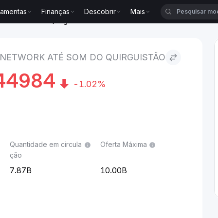
ramentas
Finanças
Descobrir
Mais
ork to Som do Quirguistão
 NETWORK ATÉ SOM DO QUIRGUISTÃO
44984
-1.02%
Quantidade em circula
Oferta Máxima
ção
7.87B
10.00B