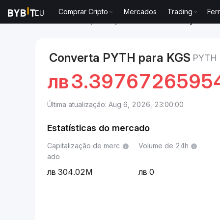
Comprar Cripto
Mercados
Trading
Fer
Mercados
Preço de Pyth Network PYTH
Pyth Netw
Converta PYTH para KGS
PYTH
лв
3.3976726595
Última atualização: Aug 6, 2026, 23:00:00
Estatísticas do mercado
Capitalização de merc
Volume de 24h
ado
304.02M
0