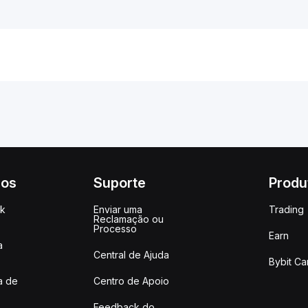
ços
Suporte
Produ
ck
Enviar uma
Trading
Reclamação ou
Processo
Earn
a
Central de Ajuda
Bybit Ca
a de
Centro de Apoio
Feedback do