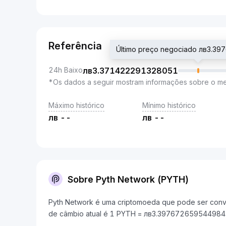
Referência
Último preço negociado лв3.3
24h Baixo
лв
3.371422291328051
*Os dados a seguir mostram informações sobre o m
Máximo histórico
Mínimo histórico
лв
--
лв
--
Sobre Pyth Network (PYTH)
Pyth Network é uma criptomoeda que pode ser conve
de câmbio atual é 1 PYTH = лв3.397672659544984