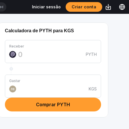
Criar conta
Iniciar sessão
Calculadora de PYTH para KGS
Receber
PYTH
Gastar
KGS
лв
Comprar PYTH