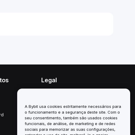
tos
Legal
Política de conflitos de
interesses
A Bybit usa cookies estritamente necessários para
Resumo da Política de
Custódia e Administração
o funcionamento e a segurança deste site. Com o
rd
seu consentimento, também são usados cookies
Informação ESG
funcionais, de análise, de marketing e de redes
sociais para memorizar as suas configurações,
White Papers de
entender o uso do site, melhorá-lo e apoiar