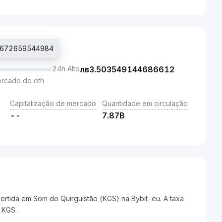
97672659544984
24h Alto
лв
3.503549144686612
ercado de eth
Capitalização de mercado
Quantidade em circulação
--
7.87B
rtida em Som do Quirguistão (KGS) na Bybit-eu. A taxa
 KGS.