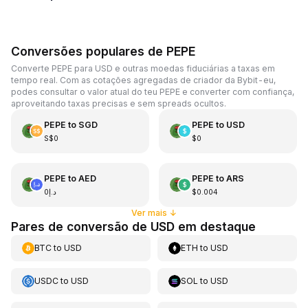
Conversões populares de PEPE
Converte PEPE para USD e outras moedas fiduciárias a taxas em
tempo real. Com as cotações agregadas de criador da Bybit-eu,
podes consultar o valor atual do teu PEPE e converter com confiança,
aproveitando taxas precisas e sem spreads ocultos.
PEPE
to
SGD
PEPE
to
USD
S$0
$0
PEPE
to
AED
PEPE
to
ARS
د.إ0
$0.004
Ver mais
↓
Pares de conversão de USD em destaque
BTC
to
USD
ETH
to
USD
USDC
to
USD
SOL
to
USD