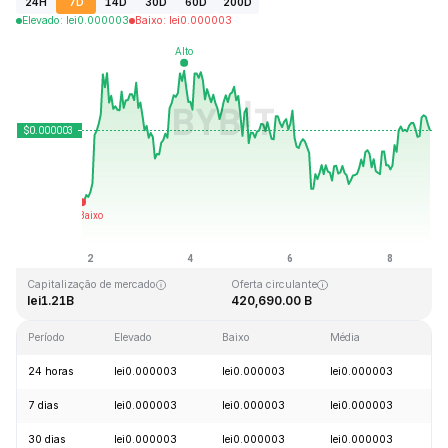
24H
7D
14D
30D
60D
200D
Elevado
:
lei
0.000003
Baixo
:
lei
0.000003
Última atualização: 2026-08-08, 19:14 GMT+0
Máximo histórico
Mínimo histórico
lei0.000028
lei0.000000
Capitalização de mercado
Oferta circulante
lei1.21B
420,690.00 B
Período
Elevado
Baixo
Média
Al
24 horas
lei0.000003
lei0.000003
lei0.000003
+
7 dias
lei0.000003
lei0.000003
lei0.000003
+
30 dias
lei0.000003
lei0.000003
lei0.000003
+