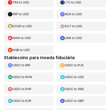
TRX
to
USD
LTC
to
USD
XRP
to
USD
ADA
to
USD
DOGE
to
USD
DOT
to
USD
AVAX
to
USD
LINK
to
USD
SHIB
to
USD
Stablecoins para moeda fiduciária
USDC
to
INR
USDC
to
PLN
USDC
to
RON
USDC
to
USD
USDC
to
PHP
USDC
to
VND
USDC
to
EUR
USDC
to
GBP