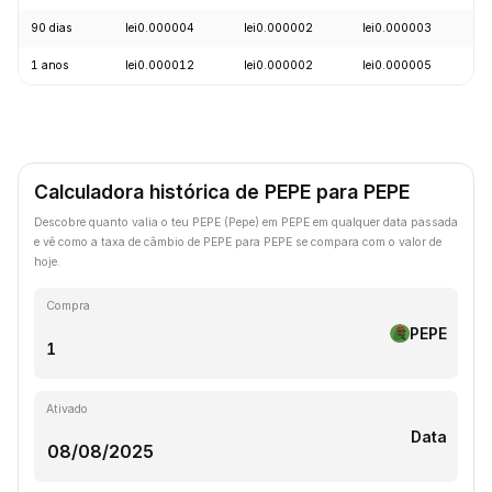
90 dias
lei0.000004
lei0.000002
lei0.000003
+
1 anos
lei0.000012
lei0.000002
lei0.000005
-
Calculadora histórica de PEPE para PEPE
Descobre quanto valia o teu PEPE (Pepe) em PEPE em qualquer data passada
e vê como a taxa de câmbio de PEPE para PEPE se compara com o valor de
hoje.
Compra
PEPE
Ativado
Data