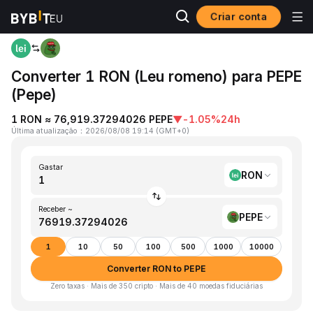
Criar conta
Página inicial
RON to PEPE
Converter 1 RON (Leu romeno) para PEPE
(Pepe)
1 RON ≈ 76,919.37294026 PEPE
▼
-1.05%
24h
Última atualização
：
2026/08/08 19:14
(
GMT+0
)
Gastar
RON
Receber ~
PEPE
1
10
50
100
500
1000
10000
Converter RON to PEPE
Zero taxas · Mais de 350 cripto · Mais de 40 moedas fiduciárias