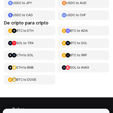
USDC
to
JPY
USDC
to
AUD
USDC
to
CAD
USDC
to
CHF
De cripto para cripto
BTC
to
ETH
BTC
to
ADA
SOL
to
TRX
BTC
to
SOL
ETH
to
SOL
BTC
to
XRP
ETH
to
BNB
SOL
to
AVAX
BTC
to
DOGE
Sobre