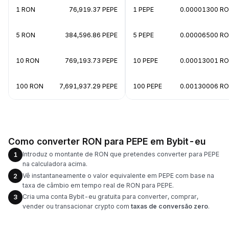
1 RON
76,919.37 PEPE
1 PEPE
0.00001300 R
5 RON
384,596.86 PEPE
5 PEPE
0.00006500 R
10 RON
769,193.73 PEPE
10 PEPE
0.00013001 R
100 RON
7,691,937.29 PEPE
100 PEPE
0.00130006 R
Como converter RON para PEPE em Bybit-eu
Introduz o montante de RON que pretendes converter para PEPE
1
na calculadora acima.
Vê instantaneamente o valor equivalente em PEPE com base na
2
taxa de câmbio em tempo real de RON para PEPE.
Cria uma conta Bybit-eu gratuita para converter, comprar,
3
vender ou transacionar crypto com
taxas de conversão zero
.