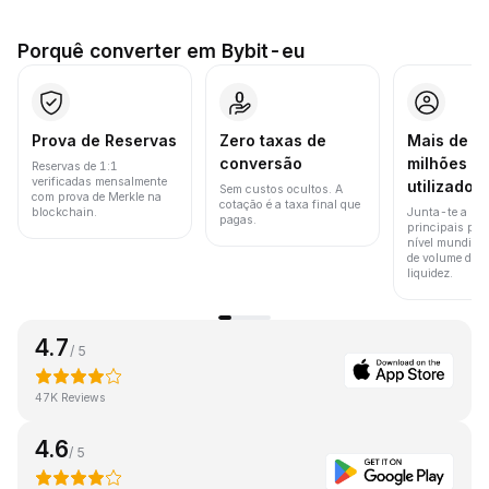
Porquê converter em Bybit-eu
Prova de Reservas
Zero taxas de
Mais de 8
conversão
milhões d
Reservas de 1:1
verificadas mensalmente
utilizador
Sem custos ocultos. A
com prova de Merkle na
cotação é a taxa final que
blockchain.
Junta-te a um
pagas.
principais pla
nível mundial 
de volume de t
liquidez.
4.7
/ 5
47K Reviews
4.6
/ 5