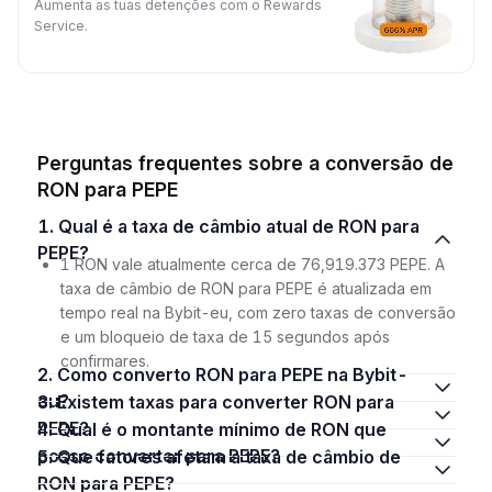
Aumenta as tuas detenções com o Rewards
Service.
Perguntas frequentes sobre a conversão de
RON para PEPE
1. Qual é a taxa de câmbio atual de RON para
PEPE?
1 RON vale atualmente cerca de 76,919.373 PEPE. A
taxa de câmbio de RON para PEPE é atualizada em
tempo real na Bybit-eu, com zero taxas de conversão
e um bloqueio de taxa de 15 segundos após
confirmares.
2. Como converto RON para PEPE na Bybit-
eu?
3. Existem taxas para converter RON para
PEPE?
4. Qual é o montante mínimo de RON que
posso converter para PEPE?
5. Que fatores afetam a taxa de câmbio de
RON para PEPE?