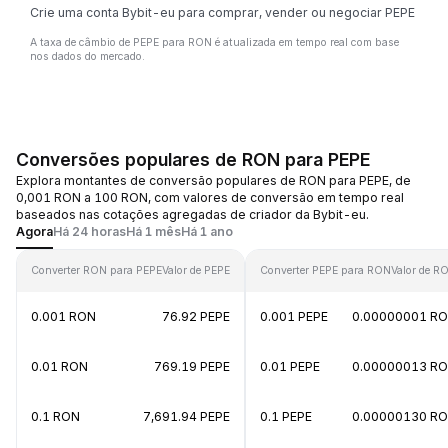
Crie uma conta Bybit-eu para comprar, vender ou negociar PEPE
A taxa de câmbio de PEPE para RON é atualizada em tempo real com base
nos dados do mercado.
Conversões populares de RON para PEPE
Explora montantes de conversão populares de RON para PEPE, de
0,001 RON a 100 RON, com valores de conversão em tempo real
baseados nas cotações agregadas de criador da Bybit-eu.
Agora
Há 24 horas
Há 1 mês
Há 1 ano
Converter RON para PEPE
Valor de PEPE
Converter PEPE para RON
Valor de R
0.001 RON
76.92 PEPE
0.001 PEPE
0.00000001 R
0.01 RON
769.19 PEPE
0.01 PEPE
0.00000013 R
0.1 RON
7,691.94 PEPE
0.1 PEPE
0.00000130 R