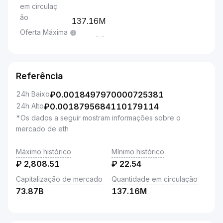
em circulaç
ão
137.16M
Oferta Máxima
--
Referência
24h Baixo
₽
0.0018497970000725381
24h Alto
₽
0.0018795684110179114
*Os dados a seguir mostram informações sobre o
mercado de eth
Máximo histórico
Mínimo histórico
₽
2,808.51
₽
22.54
Capitalização de mercado
Quantidade em circulação
73.87B
137.16M