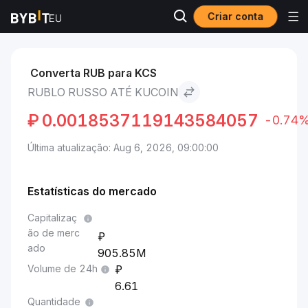
Criar conta
Mercados
Preço de KuCoin KCS
Rublo russo to KuCoin
Converta RUB para KCS
RUBLO RUSSO ATÉ KUCOIN
₽
0.0018537119143584057
-0.74
Última atualização: Aug 6, 2026, 09:00:00
Estatísticas do mercado
Capitalizaç
ão de merc
ado
905.85M
Volume de 24h
6.61
Quantidade