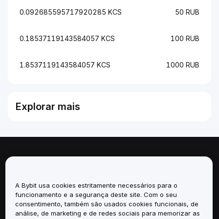
0.092685595717920285 KCS
50 RUB
0.18537119143584057 KCS
100 RUB
1.8537119143584057 KCS
1000 RUB
Explorar mais
Sobre
Serviços
A Bybit usa cookies estritamente necessários para o
funcionamento e a segurança deste site. Com o seu
consentimento, também são usados cookies funcionais, de
Suporte
análise, de marketing e de redes sociais para memorizar as