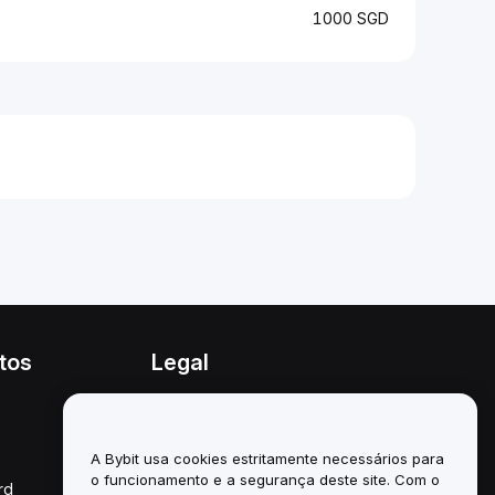
1000 SGD
tos
Legal
Política de conflitos de
interesses
A Bybit usa cookies estritamente necessários para
Resumo da Política de
Custódia e Administração
o funcionamento e a segurança deste site. Com o
rd