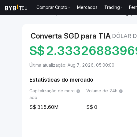
Comprar Cripto
Mercados
Trading
Fer
Mercados
Preço de Celestia TIA
Dólar de Singapu
Converta SGD para TIA
DÓLAR D
S$
2.3332688396
Última atualização: Aug 7, 2026, 05:00:00
Estatísticas do mercado
Capitalização de merc
Volume de 24h
ado
315.60M
0