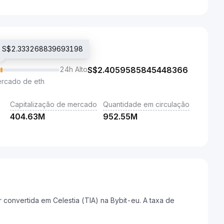
do S$2.333268839693198
24h Alto
S$
2.4059585845448366
ercado de eth
Capitalização de mercado
Quantidade em circulação
404.63M
952.55M
convertida em Celestia (TIA) na Bybit-eu. A taxa de