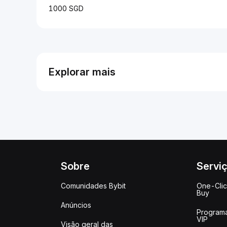
1000 SGD
Explorar mais
Sobre
Servi
Comunidades Bybit
One-Cli
Buy
Anúncios
Program
VIP
Visão geral das