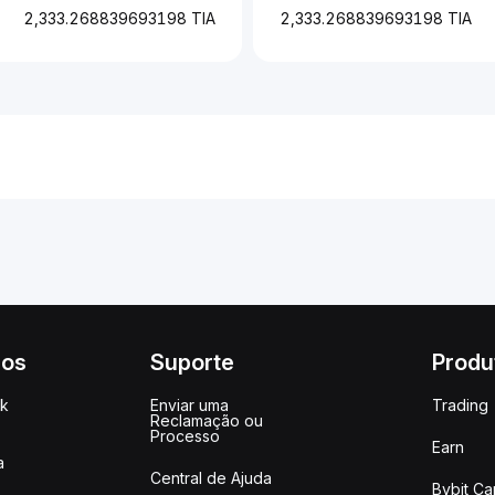
2,333.268839693198 TIA
2,333.268839693198 TIA
ços
Suporte
Produ
ck
Enviar uma
Trading
Reclamação ou
Processo
Earn
a
Central de Ajuda
Bybit Ca