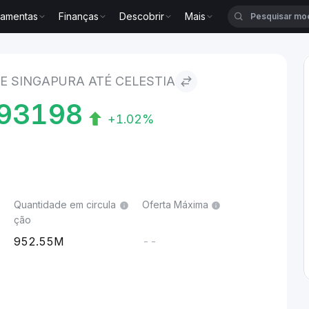
ramentas
Finanças
Descobrir
Mais
ra to Celestia
E SINGAPURA ATÉ CELESTIA
93198
+1.02%
Quantidade em circula
Oferta Máxima
ção
952.55M
--