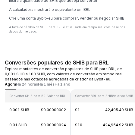
Insira a quantidade de SHIB que deseja converter
A calculadora mostrará o equivalente em BRL
Crie uma conta Bybit-eu para comprar, vender ou negociar SHIB
A taxa de câmbio de SHIB para BRL é atualizada em tempo real com base nos
dados do mercado.
Conversões populares de SHIB para BRL
Explora montantes de conversão populares de SHIB para BRL, de
0,001 SHIB a 100 SHIB, com valores de conversão em tempo real
baseados nas cotações agregadas de criador da Bybit-eu.
Agora
Há 24 horas
Há 1 mês
Há 1 ano
Converter SHIB para BRL
Valor de BRL
Converter BRL para SHIB
Valor de SHIB
0.001 SHIB
$0.00000002
$1
42,495.49 SHIB
0.01 SHIB
$0.00000024
$10
424,954.92 SHIB