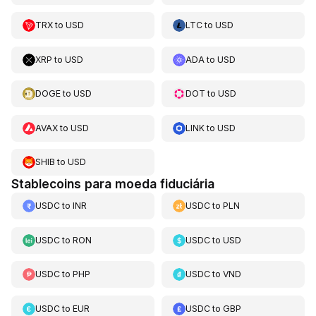
TRX
to
USD
LTC
to
USD
XRP
to
USD
ADA
to
USD
DOGE
to
USD
DOT
to
USD
AVAX
to
USD
LINK
to
USD
SHIB
to
USD
Stablecoins para moeda fiduciária
USDC
to
INR
USDC
to
PLN
USDC
to
RON
USDC
to
USD
USDC
to
PHP
USDC
to
VND
USDC
to
EUR
USDC
to
GBP