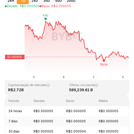
24H
7D
14D
30D
60D
200D
Elevado
:
R$
0.000005
Baixo
:
R$
0.000005
Última atualização: 2026-08-09, 08:33 GMT+0
Máximo histórico
Mínimo histórico
R$0.000086
R$0.000000
Capitalização de mercado
Oferta circulante
R$2.72B
589,239.61 B
Período
Elevado
Baixo
Média
A
24 horas
R$0.000005
R$0.000005
R$0.000005
-
7 dias
R$0.000005
R$0.000005
R$0.000005
-
30 dias
R$0.000005
R$0.000004
R$0.000005
+