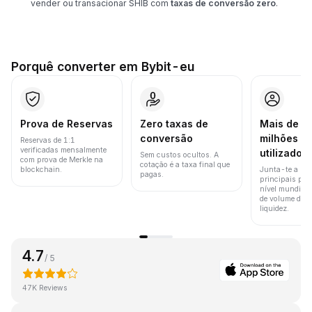
vender ou transacionar SHIB com
taxas de conversão zero
.
Porquê converter em Bybit-eu
Prova de Reservas
Zero taxas de
Mais de 8
conversão
milhões d
Reservas de 1:1
verificadas mensalmente
utilizador
Sem custos ocultos. A
com prova de Merkle na
cotação é a taxa final que
blockchain.
Junta-te a um
pagas.
principais pla
nível mundial 
de volume de t
liquidez.
4.7
/ 5
47K Reviews