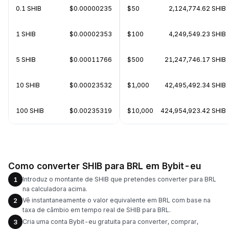
0.1 SHIB
$0.00000235
$50
2,124,774.62 SHIB
1 SHIB
$0.00002353
$100
4,249,549.23 SHIB
5 SHIB
$0.00011766
$500
21,247,746.17 SHIB
10 SHIB
$0.00023532
$1,000
42,495,492.34 SHIB
100 SHIB
$0.00235319
$10,000
424,954,923.42 SHIB
Como converter SHIB para BRL em Bybit-eu
Introduz o montante de SHIB que pretendes converter para BRL
1
na calculadora acima.
Vê instantaneamente o valor equivalente em BRL com base na
2
taxa de câmbio em tempo real de SHIB para BRL.
Cria uma conta Bybit-eu gratuita para converter, comprar,
3