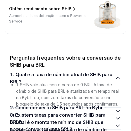
Obtém rendimento sobre SHIB
Aumenta as tuas detenções com o Rewards
Service.
Perguntas frequentes sobre a conversão de
SHIB para BRL
1. Qual é a taxa de câmbio atual de SHIB para
BRL?
1 SHIB vale atualmente cerca de 0 BRL. A taxa de
câmbio de SHIB para BRL é atualizada em tempo real
na Bybit-eu, com zero taxas de conversão e um
bloqueio de taxa de 15 segundos após confirmares.
2. Como converto SHIB para BRL na Bybit-
eu?
3. Existem taxas para converter SHIB para
BRL?
4. Qual é o montante mínimo de SHIB que
posso converter para BRL?
5. Que fatores afetam a taxa de câmbio de