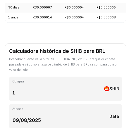
90 dias
R$0.000007
R$0.000004
R$0.000005
-
1 anos
R$0.000014
R$0.000004
R$0.000008
-
Calculadora histórica de SHIB para BRL
Descobre quanto valia o teu SHIB (SHIBA INU) em BRL em qualquer data
passada e vê como a taxa de câmbio de SHIB para BRL se compara com o
valor de hoje.
Compra
SHIB
Ativado
Data