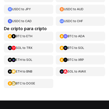
USDC
to
JPY
USDC
to
AUD
USDC
to
CAD
USDC
to
CHF
De cripto para cripto
BTC
to
ETH
BTC
to
ADA
SOL
to
TRX
BTC
to
SOL
ETH
to
SOL
BTC
to
XRP
ETH
to
BNB
SOL
to
AVAX
BTC
to
DOGE