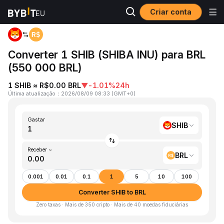
Criar conta
Página inicial
SHIB to BRL
Converter 1 SHIB (SHIBA INU) para BRL
(550 000 BRL)
1 SHIB ≈ R$0.00 BRL
▼
-1.01%
24h
Última atualização
：
2026/08/09 08:33
(
GMT+0
)
Gastar
SHIB
Receber ~
BRL
0.001
0.01
0.1
1
5
10
100
Converter SHIB to BRL
Zero taxas · Mais de 350 cripto · Mais de 40 moedas fiduciárias