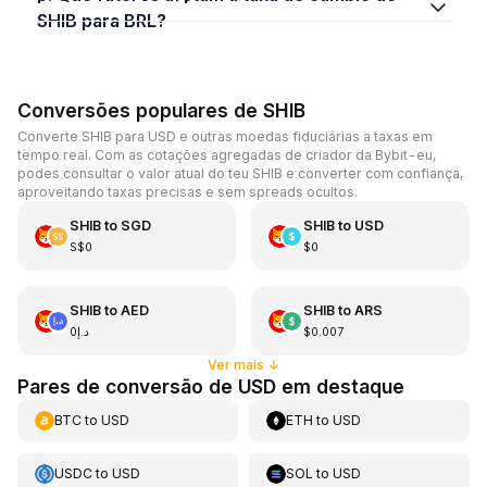
SHIB para BRL?
Conversões populares de SHIB
Converte SHIB para USD e outras moedas fiduciárias a taxas em
tempo real. Com as cotações agregadas de criador da Bybit-eu,
podes consultar o valor atual do teu SHIB e converter com confiança,
aproveitando taxas precisas e sem spreads ocultos.
SHIB
to
SGD
SHIB
to
USD
S$0
$0
SHIB
to
AED
SHIB
to
ARS
د.إ0
$0.007
Ver mais
↓
Pares de conversão de USD em destaque
BTC
to
USD
ETH
to
USD
USDC
to
USD
SOL
to
USD