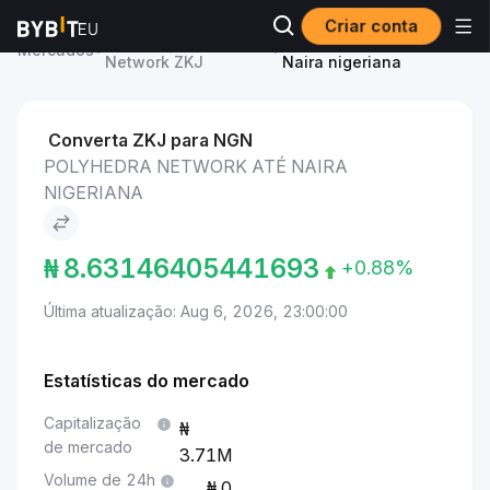
Criar conta
Preço de Polyhedra
Polyhedra Network to
Mercados
Network ZKJ
Naira nigeriana
Converta ZKJ para NGN
POLYHEDRA NETWORK ATÉ NAIRA
NIGERIANA
₦
8.63146405441693
+0.88%
Última atualização: Aug 6, 2026, 23:00:00
Estatísticas do mercado
Capitalização
de mercado
3.71M
Volume de 24h
0