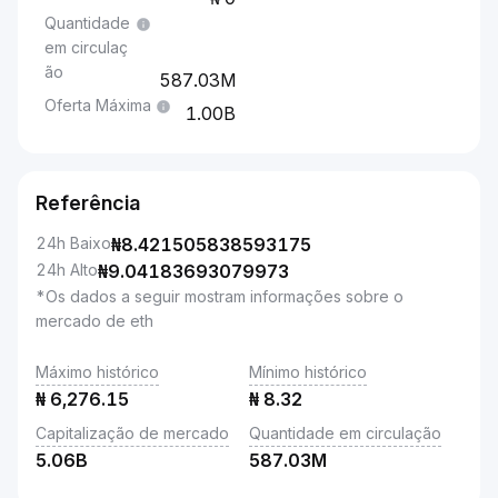
Quantidade
em circulaç
ão
587.03M
Oferta Máxima
1.00B
Referência
24h Baixo
₦
8.421505838593175
24h Alto
₦
9.04183693079973
*Os dados a seguir mostram informações sobre o
mercado de eth
Máximo histórico
Mínimo histórico
₦
6,276.15
₦
8.32
Capitalização de mercado
Quantidade em circulação
5.06B
587.03M