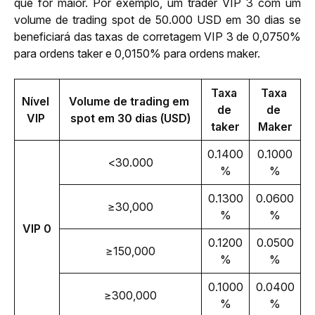
que for maior. Por exemplo, um trader VIP 3 com um 
volume de trading spot de 50.000 USD em 30 dias se 
beneficiará das taxas de corretagem VIP 3 de 0,0750% 
para ordens taker e 0,0150% para ordens maker.
Taxa 
Taxa 
Nível 
Volume de trading em 
de 
de 
VIP 
spot em 30 dias (USD)
taker
Maker
0.1400
0.1000
<30.000
%
%
0.1300
0.0600
≥30,000
%
%
VIP 0
0.1200
0.0500
≥150,000
%
%
0.1000
0.0400
≥300,000
%
%