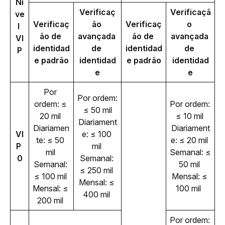
Ní
Verificaç
Verificaçã
ve
Verificaç
ão 
Verificaç
o 
l 
ão de 
avançada 
ão de 
avançada 
VI
identidad
de 
identidad
de 
P
e padrão
identidad
e padrão
identidad
e
e
Por 
Por ordem: 
ordem: ≤ 
Por ordem: 
≤ 50 mil
20 mil 
≤ 10 mil 
Diariament
Diariamen
Diariament
VI
e: ≤ 100 
te: ≤ 50 
e: ≤ 20 mil 
P 
mil 
mil 
Semanal: ≤ 
0
Semanal: 
Semanal: 
50 mil 
≤ 250 mil 
≤ 100 mil 
Mensal: ≤ 
Mensal: ≤ 
Mensal: ≤ 
100 mil  
400 mil 
200 mil 
Por ordem: 