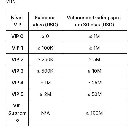
VIP. 
Nível 
Saldo do 
Volume de trading spot 
VIP
ativo (USD)
em 30 dias (USD)
VIP 0
≥ 0
≤ 1M
VIP 1
≥ 100K
≥ 1M
VIP 2
≥ 250K
≥ 5M
VIP 3
≥ 500K
≥ 10M
VIP 4
≥ 1M
≥ 25M
VIP 5
≥ 2M
≥ 50M
VIP 
Suprem
N/A
≥ 100M
o