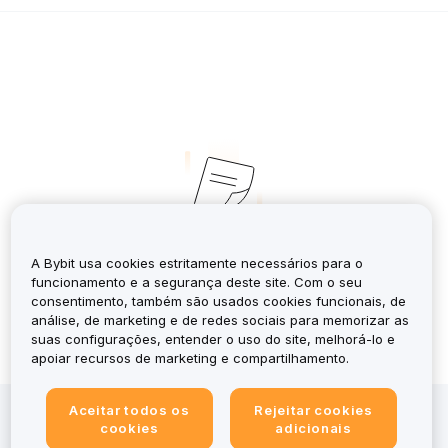
No Records
A Bybit usa cookies estritamente necessários para o
funcionamento e a segurança deste site. Com o seu
consentimento, também são usados cookies funcionais, de
análise, de marketing e de redes sociais para memorizar as
suas configurações, entender o uso do site, melhorá-lo e
apoiar recursos de marketing e compartilhamento.
Aceitar todos os
Rejeitar cookies
Investir em criptoativos envolve riscos, inclusive
cookies
adicionais
elevada volatilidade e a potencial perda de todo o