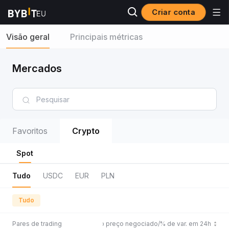
Criar conta
Visão geral
Principais métricas
Mercados
Favoritos
Crypto
Spot
Tudo
USDC
EUR
PLN
Tudo
Pares de trading
Último preço negociado/% de var. em 24h