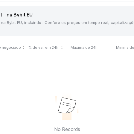
 - na Bybit EU
 na Bybit EU, incluindo . Confere os preços em tempo real, capitaliza
o negociado
% de var. em 24h
Máxima de 24h
Mínima de
No Records