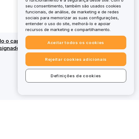
o funcionamento e a segurança deste site. Com o
seu consentimento, também são usados cookies
funcionais, de análise, de marketing e de redes
sociais para memorizar as suas configurações,
entender o uso do site, melhorá-lo e apoiar
recursos de marketing e compartilhamento.
do o capital. Para uma visão geral detalhada,
Aceitar todos os cookies
ignados, certas ofertas na bybit.eu
Rejeitar cookies adicionais
Definições de cookies