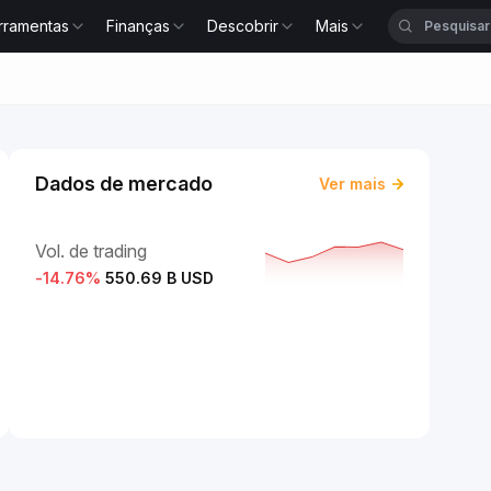
rramentas
Finanças
Descobrir
Mais
Dados de mercado
Ver mais
Vol. de trading
-14.76
%
550.69 B USD