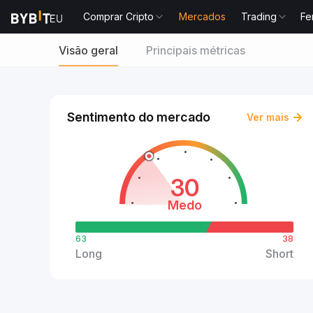
Comprar Cripto
Mercados
Trading
Fe
Visão geral
Principais métricas
Sentimento do mercado
Ver mais
30
Medo
63
38
Long
Short