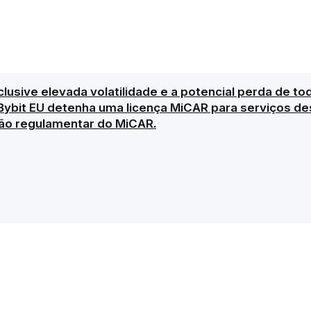
clusive elevada volatilidade e a potencial perda de to
Bybit EU detenha uma licença MiCAR para serviços des
ão regulamentar do MiCAR.