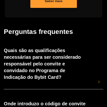
Saber mais
Perguntas frequentes
Quais são as qualificações
necessárias para ser considerado
responsável pelo convite e
convidado no Programa de
Indicação do Bybit Card?
Um indicador e um indicado qualificados são definidos da
seguinte forma:
Onde introduzo o código de convite
Responsável pelo convite