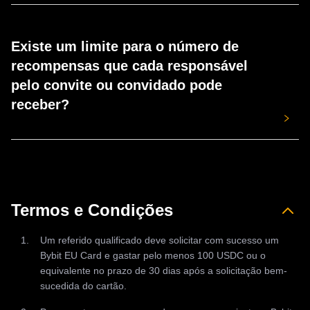
As recompensas serão creditadas na sua conta no prazo
de 10 dias após o seu indicado concluir a tarefa. Pode
Existe um limite para o número de
reclamar a sua recompensa no Rewards Hub.
recompensas que cada responsável
pelo convite ou convidado pode
receber?
Embora não haja limite para o número de recompensas
que um indicador possa receber, os indicados só podem
receber uma (1) recompensa.
Termos e Condições
Um referido qualificado deve solicitar com sucesso um
Bybit EU Card e gastar pelo menos 100 USDC ou o
equivalente no prazo de 30 dias após a solicitação bem-
sucedida do cartão.