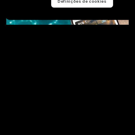
Definições de cookies
Em curso
Termina a 2026-08-31
O seu cartão Bybit, edição de verão
Registar
Em curso
Termina a 2026-09-17
[Exclusivo para novos utilizadores da