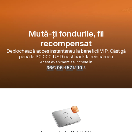
Mută-ți fondurile, fii
recompensat
Deblochează acces instantaneu la beneficii VIP. Câștigă
până la 30.000 USD cashback la reîncărcări
Acest eveniment se încheie în
366
06
57
10
D
H
M
S