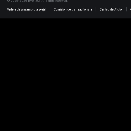
© 2025-2026 Bybit.eu. All rights reserved.
Vedere de ansamblu a pieței
Comision de tranzacționare
Centru de Ajutor