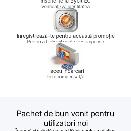
Înscrie-te la Bybit EU
Verificați-vă identitatea
Înregistrează-te pentru această promoție
Pentru a fi eligibil pentru recompense
Faceți încărcări
Fii recompensat/ă
Pachet de bun venit pentru
utilizatori noi
Încarcă și solicită un card Bybit pentru a câștiga