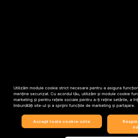
Utilizăm module cookie strict necesare pentru a asigura funcțion
menține securizat. Cu acordul tău, utilizăm și module cookie fun
marketing și pentru rețele sociale pentru a-ți reține setările, a înț
îmbunătăți site-ul și a sprijini funcțiile de marketing și partajare.
Accept toate cookie-urile
Respin
su