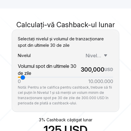
Calculați-vă Cashback-ul lunar
Selectați nivelul și volumul de tranzacționare
spot din ultimele 30 de zile
Nivelul 1
Nivelul
Volumul spot din ultimele 30
300,000
USD
de zile
0
10.000.000
Notă: Pentru a te califica pentru cashback, trebuie să fii
cel puțin în Nivelul 1 și să menții un volum minim de
tranzacționare spot pe 30 de zile de 300.000 USD în
perioada de plată a cashback-ului.
3% Cashback câștigat lunar
125
USD