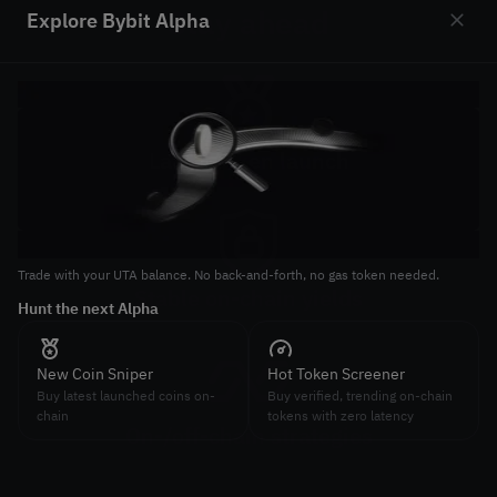
Stay ahead
Explore Bybit Alpha
Slide 1 of 2
Latest token launch
Join latest token launches on-chain
Trade with your UTA balance. No back-and-forth, no gas token needed.
Tr
Stable on-chain yields
Hunt the next Alpha
St
Earn high and stable APY on-chain
New Coin Sniper
Hot Token Screener
Buy latest launched coins on-
Buy verified, trending on-chain
chain
tokens with zero latency
On-/off-chain strategies
Combine on-chain and off-chain strategies to maximize
arbitrage gains