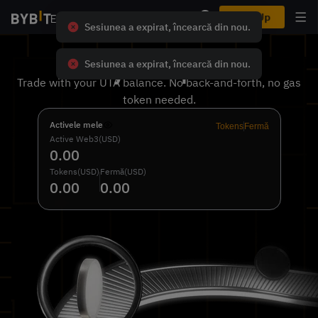
Sign Up
Sesiunea a expirat, încearcă din nou.
Bybit Alpha
Sesiunea a expirat, încearcă din nou.
Trade with your UTA balance. No back-and-forth, no gas
token needed.
Activele mele
Tokens
Fermă
Active Web3(USD)
0.00
Tokens(USD)
Fermă(USD)
0.00
0.00