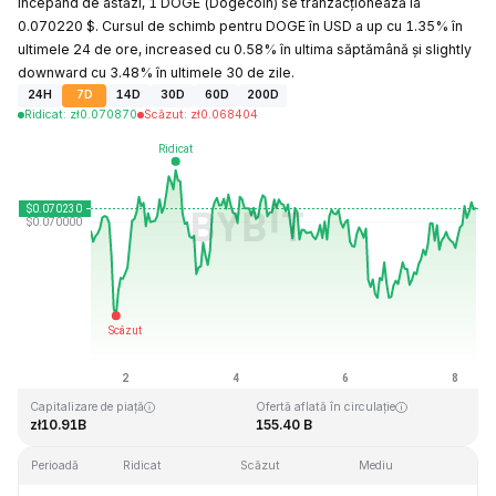
Începând de astăzi, 1 DOGE (Dogecoin) se tranzacționează la
0.070220 $. Cursul de schimb pentru DOGE în USD a up cu 1.35% în
ultimele 24 de ore, increased cu 0.58% în ultima săptămână și slightly
downward cu 3.48% în ultimele 30 de zile.
24H
7D
14D
30D
60D
200D
Ridicat
:
zł
0.070870
Scăzut
:
zł
0.068404
Ultima actualizare: 2026-08-08, 08:40 GMT+0
Maxim dintotdeauna
Minim dintotdeauna
zł0.731578
zł0.000087
Capitalizare de piață
Ofertă aflată în circulație
zł10.91B
155.40 B
Perioadă
Ridicat
Scăzut
Mediu
Mod