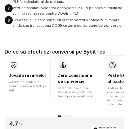
PLN în calculatorul de mai sus.
Vezi instantaneu valoarea echivalentă în PLN pe baza cursului de
2
schimb în timp real pentru DOGE în PLN.
Creează-ți un cont Bybit-eu gratuit pentru a converti, cumpăra,
3
vinde sau tranzacționa DOGE cu
zero comisioane de conversie
.
De ce să efectuezi conversii pe Bybit-eu
Dovada rezervelor
Zero comisioane
Peste 86 m
de conversie
utilizatori
Rezerve 1:1 verificate
lunar cu dovada Merkle pe
Fără costuri ascunse.
Alătură-te une
lanț.
Rata de cotație este rata
cele mai bune 
finală pe care o plătești.
nivel mondial
de tranzacționa
lichiditate.
4.7
/ 5