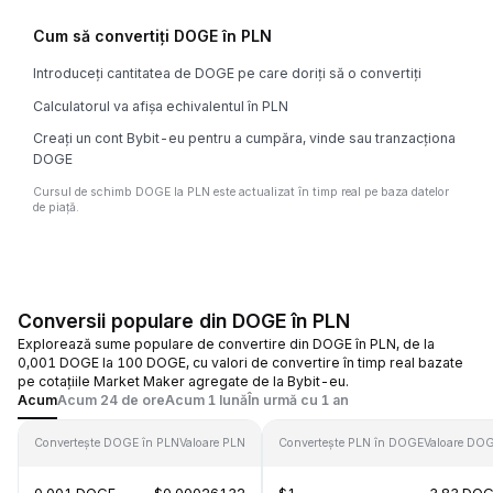
Cum să convertiți DOGE în PLN
Introduceți cantitatea de DOGE pe care doriți să o convertiți
Calculatorul va afișa echivalentul în PLN
Creați un cont Bybit-eu pentru a cumpăra, vinde sau tranzacționa
DOGE
Cursul de schimb DOGE la PLN este actualizat în timp real pe baza datelor
de piață.
Conversii populare din DOGE în PLN
Explorează sume populare de convertire din DOGE în PLN, de la
0,001 DOGE la 100 DOGE, cu valori de convertire în timp real bazate
pe cotațiile Market Maker agregate de la Bybit-eu.
Acum
Acum 24 de ore
Acum 1 lună
În urmă cu 1 an
Convertește DOGE în PLN
Valoare PLN
Convertește PLN în DOGE
Valoare DO