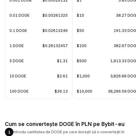
0.001 DOGE
$0.00026132
$1
3.83 DO
0.01 DOGE
$0.00261325
$10
38.27 DO
0.1 DOGE
$0.02613246
$50
191.33 DO
1 DOGE
$0.26132457
$100
382.67 DO
5 DOGE
$1.31
$500
1,913.33 DO
10 DOGE
$2.61
$1,000
3,826.66 DO
100 DOGE
$26.13
$10,000
38,266.59 DO
Cum se convertește DOGE în PLN pe Bybit-eu
Introdu cantitatea de DOGE pe care dorești să o convertești în
1