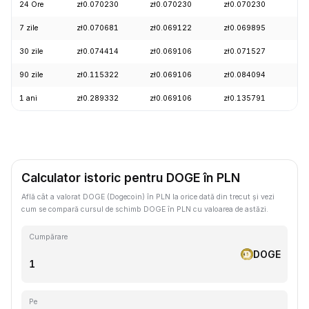
24 Ore
zł0.070230
zł0.070230
zł0.070230
+1
7 zile
zł0.070681
zł0.069122
zł0.069895
+0
30 zile
zł0.074414
zł0.069106
zł0.071527
-3
90 zile
zł0.115322
zł0.069106
zł0.084094
-1
1 ani
zł0.289332
zł0.069106
zł0.135791
-6
Calculator istoric pentru DOGE în PLN
Află cât a valorat DOGE (Dogecoin) în PLN la orice dată din trecut și vezi
cum se compară cursul de schimb DOGE în PLN cu valoarea de astăzi.
Cumpărare
DOGE
Pe