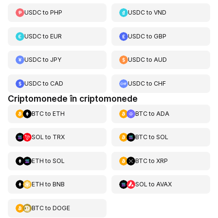
USDC
to
PHP
USDC
to
VND
USDC
to
EUR
USDC
to
GBP
USDC
to
JPY
USDC
to
AUD
USDC
to
CAD
USDC
to
CHF
Criptomonede în criptomonede
BTC
to
ETH
BTC
to
ADA
SOL
to
TRX
BTC
to
SOL
ETH
to
SOL
BTC
to
XRP
ETH
to
BNB
SOL
to
AVAX
BTC
to
DOGE