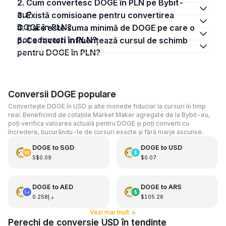
2. Cum convertesc DOGE în PLN pe Bybit-
eu?
3. Există comisioane pentru convertirea
DOGE în PLN?
4. Care este suma minimă de DOGE pe care o
pot converti în PLN?
5. Ce factori influențează cursul de schimb
pentru DOGE în PLN?
Conversii DOGE populare
Convertește DOGE în USD și alte monede fiduciar la cursuri în timp
real. Beneficiind de cotațiile Market Maker agregate de la Bybit-eu,
poți verifica valoarea actuală pentru DOGE și poți converti cu
încredere, bucurându-te de cursuri exacte și fără marje ascunse.
DOGE
to
SGD
DOGE
to
USD
S$0.09
$0.07
DOGE
to
AED
DOGE
to
ARS
د.إ0.258
$105.26
Vezi mai mult
↓
Perechi de conversie USD în tendințe