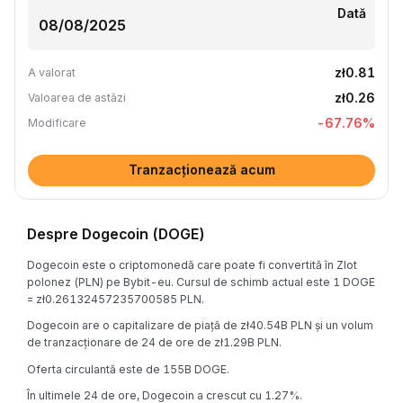
Dată
zł0.81
A valorat
zł0.26
Valoarea de astăzi
-67.76
%
Modificare
Tranzacționează acum
Despre Dogecoin (DOGE)
Dogecoin este o criptomonedă care poate fi convertită în Zlot
polonez (PLN) pe Bybit-eu. Cursul de schimb actual este 1 DOGE
= zł0.26132457235700585 PLN.
Dogecoin are o capitalizare de piață de zł40.54B PLN și un volum
de tranzacționare de 24 de ore de zł1.29B PLN.
Oferta circulantă este de 155B DOGE.
În ultimele 24 de ore, Dogecoin a crescut cu 1.27%.