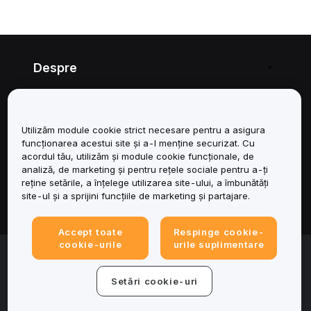
Despre
Servicii
Utilizăm module cookie strict necesare pentru a asigura
Asistență
funcționarea acestui site și a-l menține securizat. Cu
acordul tău, utilizăm și module cookie funcționale, de
Produse
analiză, de marketing și pentru rețele sociale pentru a-ți
reține setările, a înțelege utilizarea site-ului, a îmbunătăți
site-ul și a sprijini funcțiile de marketing și partajare.
Juridic
Accept toate
Respinge cookie-
cookie-urile
urile suplimentare
© 2025-2026 Bybit.eu. All rights reserved.
Condițiile de utilizare a serviciului
|
Termene de
confidențialitate
|
Impressum (Informații legale)
|
Centru de
Setări cookie-uri
preferințe privind modulele cookie