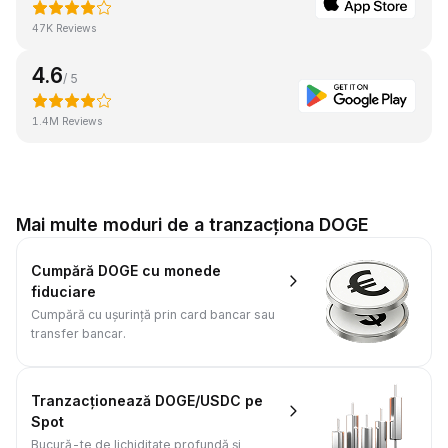
47K Reviews
4.6
/ 5
1.4M Reviews
Mai multe moduri de a tranzacționa DOGE
Cumpără DOGE cu monede
fiduciare
Cumpără cu ușurință prin card bancar sau
transfer bancar.
Tranzacționează DOGE/USDC pe
Spot
Bucură-te de lichiditate profundă și