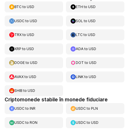
BTC
to
USD
ETH
to
USD
USDC
to
USD
SOL
to
USD
TRX
to
USD
LTC
to
USD
XRP
to
USD
ADA
to
USD
DOGE
to
USD
DOT
to
USD
AVAX
to
USD
LINK
to
USD
SHIB
to
USD
Criptomonede stabile în monede fiduciare
USDC
to
INR
USDC
to
PLN
USDC
to
RON
USDC
to
USD