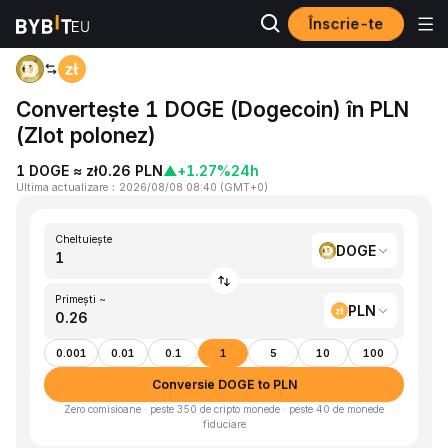
Înscrie-te
Acasă
DOGE to PLN
Convertește 1 DOGE (Dogecoin) în PLN
(Zlot polonez)
1 DOGE ≈ zł0.26 PLN
▲
+1.27%
24h
Ultima actualizare
：
2026/08/08 08:40
(
GMT+0
)
Cheltuiește
DOGE
Primești ~
PLN
0.001
0.01
0.1
1
5
10
100
Conversie DOGE to PLN
Zero comisioane · peste 350 de cripto monede · peste 40 de monede
fiduciare