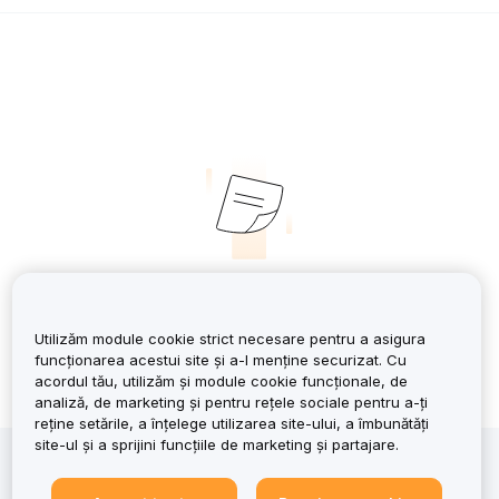
No Records
Utilizăm module cookie strict necesare pentru a asigura
funcționarea acestui site și a-l menține securizat. Cu
acordul tău, utilizăm și module cookie funcționale, de
analiză, de marketing și pentru rețele sociale pentru a-ți
reține setările, a înțelege utilizarea site-ului, a îmbunătăți
site-ul și a sprijini funcțiile de marketing și partajare.
Investiția în criptoactive implică riscuri, inclusiv
volatilitatea ridicată și posibilitatea pierderii întregului