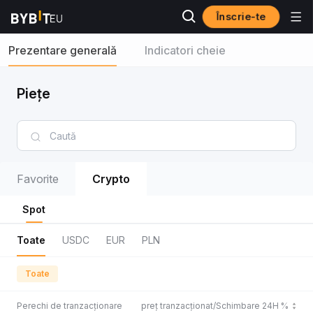
Înscrie-te
Prezentare generală
Indicatori cheie
Piețe
Favorite
Crypto
Spot
Toate
USDC
EUR
PLN
Toate
Perechi de tranzacționare
Ultimul preț tranzacționat/Schimbare 24H %