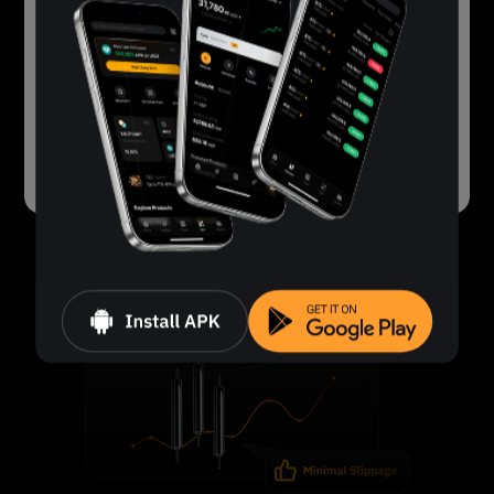
restricțiilor normative. Dacă consideri că ești un
client admisibil pentru acest serviciu sau produs,
contactează
serviciul nostru de asistență
pentru
ajutor.
Mulțumim!
Înapoi la pagina de pornire
Administrare independentă a poziției
Fiecare poziție este gestionată separat, chiar și
pentru același activ.