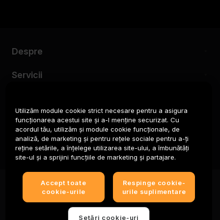
Despre
Servicii
Asistență
Utilizăm module cookie strict necesare pentru a asigura
funcționarea acestui site și a-l menține securizat. Cu
Produse
acordul tău, utilizăm și module cookie funcționale, de
analiză, de marketing și pentru rețele sociale pentru a-ți
Juridic
reține setările, a înțelege utilizarea site-ului, a îmbunătăți
site-ul și a sprijini funcțiile de marketing și partajare.
© 2025-2026 Bybit.eu. All rights reserved.
Accept toate
Respinge cookie-
cookie-urile
urile suplimentare
Condițiile de utilizare a serviciului
|
Termene de
confidențialitate
|
Impressum (Informații legale)
|
Centru de
preferințe privind modulele cookie
Setări cookie-uri