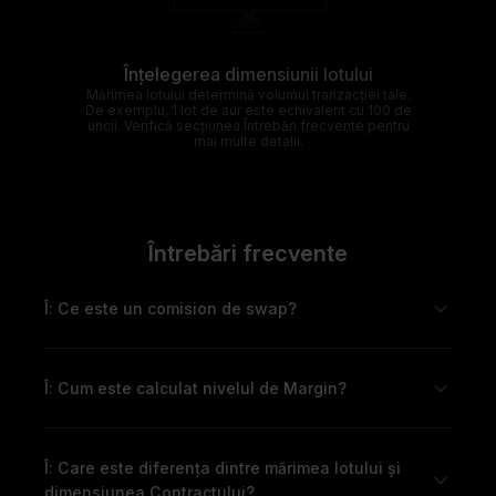
Înțelegerea dimensiunii lotului
Mărimea lotului determină volumul tranzacției tale.
De exemplu, 1 lot de aur este echivalent cu 100 de
uncii. Verifică secțiunea Întrebări frecvente pentru
mai multe detalii.
Întrebări frecvente
Î: Ce este un comision de swap?
Î: Cum este calculat nivelul de Margin?
Î: Care este diferența dintre mărimea lotului și
dimensiunea Contractului?