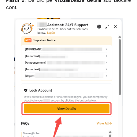
Pasul 2:
 Dă clic pe 
Vizualizează detalii
 sub Blocare 
cont.