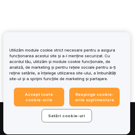
Utilizăm module cookie strict necesare pentru a asigura
funcționarea acestui site și a-l menține securizat. Cu
A fost de ajutor?
acordul tău, utilizăm și module cookie funcționale, de
analiză, de marketing și pentru rețele sociale pentru a-ți
reține setările, a înțelege utilizarea site-ului, a îmbunătăți
site-ul și a sprijini funcțiile de marketing și partajare.
Accept toate
Respinge cookie-
cookie-urile
urile suplimentare
Despre
Setări cookie-uri
Servicii