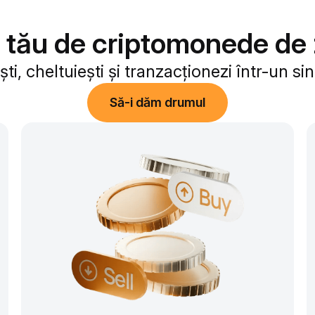
 tău de criptomonede de z
ști, cheltuiești și tranzacționezi într-un sin
Să-i dăm drumul