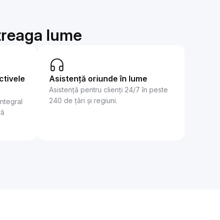
întreaga lume
ctivele
Asistență oriunde în lume
Asistență pentru clienți 24/7 în peste
240 de țări și regiuni.
integral
ră