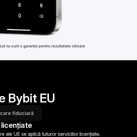
ut nu sunt o garanție pentru rezultatele viitoare
pe Bybit EU
care fiduciară
 licențiate
ale UE se aplică tuturor serviciilor licențiate.