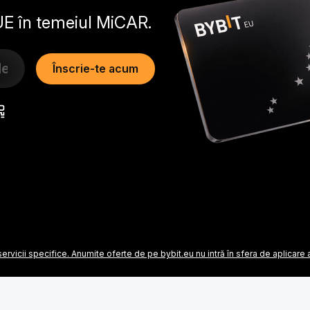
UE în temeiul MiCAR.
Înscrie-te acum
ervicii specifice. Anumite oferte de pe bybit.eu nu intră în sfera de aplica