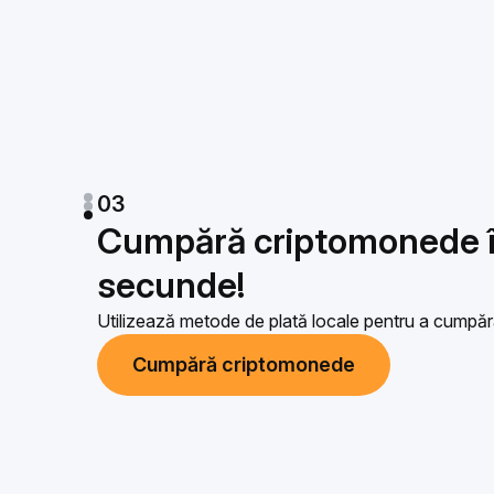
03
Cumpără criptomonede î
secunde!
Utilizează metode de plată locale pentru a cumpă
Cumpără criptomonede