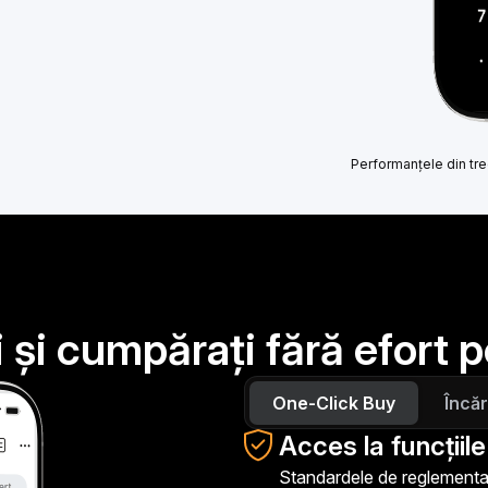
Performanțele din trec
 și cumpărați fără efort 
One-Click Buy
Încăr
Acces la funcțiile
Standardele de reglementare 