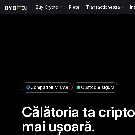
Buy Crypto
Piețe
Tranzacționează
In
Compatibil MiCAR
Custodie sigură
Călătoria ta crip
mai ușoară.