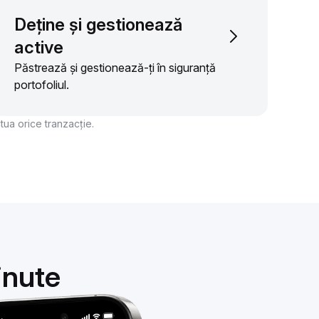
Deține și gestionează
active
Păstrează și gestionează-ți în siguranță
portofoliul.
ctua orice tranzacție.
inute