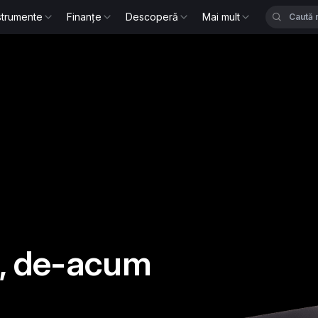
strumente
Finanțe
Descoperă
Mai mult
to, de-acum