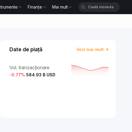
strumente
Finanțe
Mai mult
Date de piață
Vezi mai mult
Vol. tranzacționare
-0.77
%
584.93 B USD