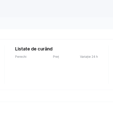
Listate de curând
Perechi
Preț
Variație 24 h