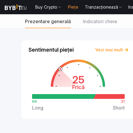
Buy Crypto
Piețe
Tranzacționează
In
Prezentare generală
Indicatori cheie
Sentimentul pieței
Vezi mai mult
25
Frică
69
31
Long
Short