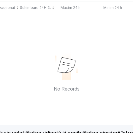
zacționat
Schimbare 24H %
Maxim 24 h
Minim 24 h
No Records
nclusiv volatilitatea ridicată și posibilitatea pierderii î