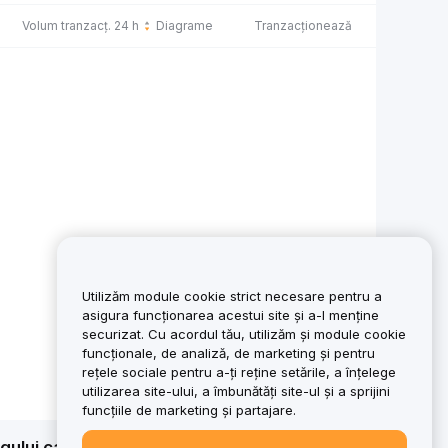
Volum tranzacț. 24 h
Diagrame
Tranzacționează
Utilizăm module cookie strict necesare pentru a
asigura funcționarea acestui site și a-l menține
securizat. Cu acordul tău, utilizăm și module cookie
funcționale, de analiză, de marketing și pentru
rețele sociale pentru a-ți reține setările, a înțelege
utilizarea site-ului, a îmbunătăți site-ul și a sprijini
funcțiile de marketing și partajare.
ntregului capital. Pentru o vedere de ansamblu