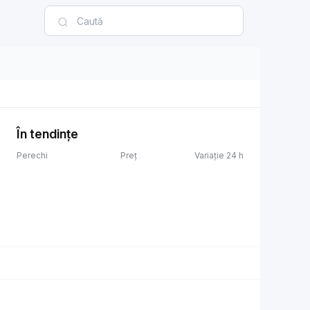
În tendințe
Perechi
Preț
Variație 24 h