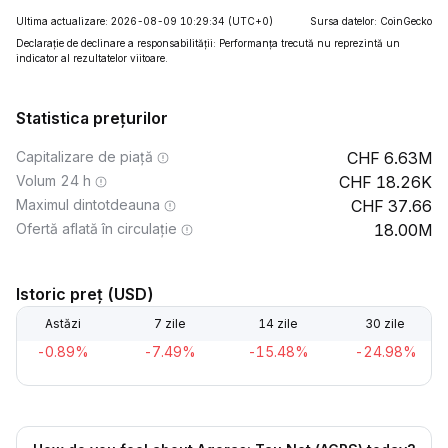
Ultima actualizare: 2026-08-09 10:29:34
(UTC+0)
Sursa datelor: CoinGecko
Declarație de declinare a responsabilității: Performanța trecută nu reprezintă un
indicator al rezultatelor viitoare.
Statistica prețurilor
Capitalizare de piață
6.63M
Volum 24 h
18.26K
Maximul dintotdeauna
37.66
Ofertă aflată în circulație
18.00M
Istoric preț (USD)
Astăzi
7 zile
14 zile
30 zile
-0.89%
-7.49%
-15.48%
-24.98%