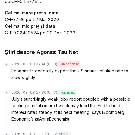
de CHF0.157752.
Cel mai mare preț și data
CHF37.66 pe 12 Mai 2020
Cel mai mic preț și data
CHF0.02439524 pe 29 Dec. 2022
Știri despre Agoras: Tau Net
2026-08-09 04:48
(UTC)
În scădere
Economists generally expect the US annual inflation rate to
slow slightly.
2026-08-08 17:30
(UTC)
optimist
July’s surprisingly weak jobs report coupled with a possible
cooling in inflation next week may lead the Fed to hold
interest rates steady at its next meeting, says Bloomberg
Economic’s @AnnaEconomist
2026-08-08 13:17
(UTC)
Neutru