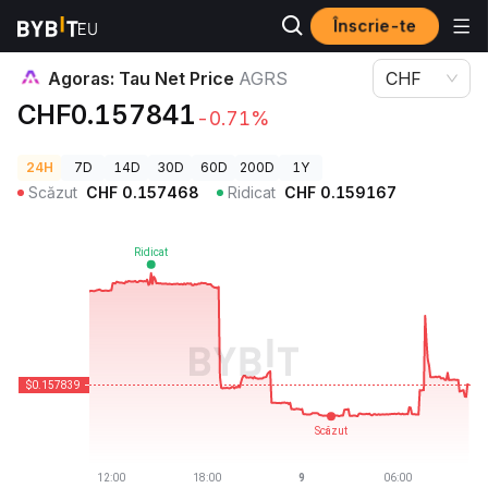
Înscrie-te
Prețuri Crypto
Agoras: Tau Net Price AGRS
Agoras: Tau Net Price
AGRS
CHF
CHF0.157841
-0.71%
24H
7D
14D
30D
60D
200D
1Y
Scăzut
CHF
0.157468
Ridicat
CHF
0.159167