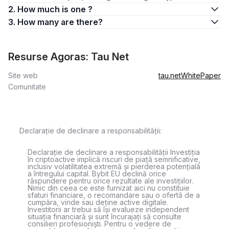
2. How much is one ?
3. How many are there?
Resurse Agoras: Tau Net
Site web
tau.net
WhitePaper
Comunitate
Declarație de declinare a responsabilității:
Declarație de declinare a responsabilității Investiția
în criptoactive implică riscuri de piață semnificative,
inclusiv volatilitatea extremă și pierderea potențială
a întregului capital. Bybit EU declină orice
răspundere pentru orice rezultate ale investițiilor.
Nimic din ceea ce este furnizat aici nu constituie
sfaturi financiare, o recomandare sau o ofertă de a
cumpăra, vinde sau deține active digitale.
Investitorii ar trebui să își evalueze independent
situația financiară și sunt încurajați să consulte
consilieri profesioniști. Pentru o vedere de