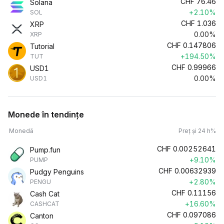
CHF
76.46
Solana
+2.10%
SOL
CHF
1.036
XRP
0.00%
XRP
CHF
0.147806
Tutorial
+194.50%
TUT
CHF
0.99966
USD1
0.00%
USD1
Monede în tendințe
Monedă
Preț și 24 h%
CHF
0.00252641
Pump.fun
+9.10%
PUMP
CHF
0.00632939
Pudgy Penguins
+2.80%
PENGU
CHF
0.11156
Cash Cat
+16.60%
CASHCAT
CHF
0.097086
Canton