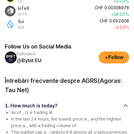
+9.10%
CC
CHF
0.00308978
IoTeX
+38.00%
IOTX
CHF
0.692608
Sui
-0.10%
SUI
Follow Us on Social Media
Followers
+
Follow
@Bybit EU
Întrebări frecvente despre AGRS(Agoras:
Tau Net)
1. How much is today?
As of , () is trading at .
In the last 24 hours, the lowest price is , and the highest
price is , with a trading volume of .
The market cap is , ranking it # among all cryptocurrencies.