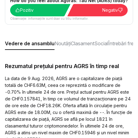
How do you feel about Agoras: Tau Net (AGRS) today?
Pozitiv
Negativ
Observație: informațiile sunt doar cu titlu informativ.
Vedere de ansamblu
Noutăți
Clasament
Social
Întrebări fre
Rezumatul prețului pentru AGRS în timp real
La data de 9 Aug. 2026, AGRS are o capitalizare de piață
totală de CHF6.63M, ceea ce reprezintă o modificare de
-0.70% în ultimele 24 de ore. Prețul actual pentru AGRS este
de CHF0.157841, în timp ce volumul de tranzacționare pe 24
de ore este de CHF18.26K. Oferta aflată în circulație pentru
AGRS este de 18.00M, cu o ofertă maximă de --. În funcție de
capitalizarea de piață, AGRS se află pe locul 1821 în
clasamentul tuturor criptomonedelor. În ultimele 24 de ore,
AGRS a atins un nivel maxim de CHF0.15946 și un nivel minim