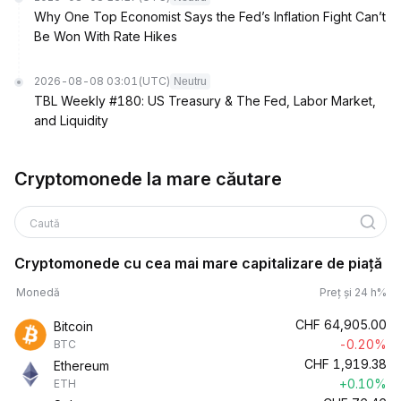
Why One Top Economist Says the Fed’s Inflation Fight Can’t
Be Won With Rate Hikes
2026-08-08 03:01
(UTC)
Neutru
TBL Weekly #180: US Treasury & The Fed, Labor Market,
and Liquidity
Cryptomonede la mare căutare
Caută
Cryptomonede cu cea mai mare capitalizare de piață
Monedă
Preț și 24 h%
CHF
64,905.00
Bitcoin
-0.20%
BTC
CHF
1,919.38
Ethereum
+0.10%
ETH