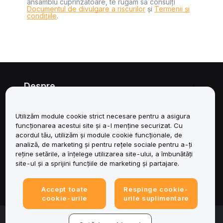
ansamblu cuprinzătoare, te rugăm să consulți
Documentul de divulgare a riscurilor
și
Termenii și
condițiile
.
Despre
Servicii
Utilizăm module cookie strict necesare pentru a asigura
funcționarea acestui site și a-l menține securizat. Cu
Asistență
acordul tău, utilizăm și module cookie funcționale, de
analiză, de marketing și pentru rețele sociale pentru a-ți
reține setările, a înțelege utilizarea site-ului, a îmbunătăți
Produse
site-ul și a sprijini funcțiile de marketing și partajare.
Juridic
Accept toate
Respinge cookie-
cookie-urile
urile suplimentare
© 2025-2026 Bybit.eu. All rights reserved.