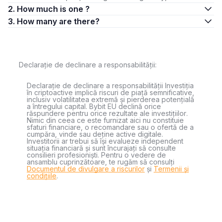
2. How much is one ?
3. How many are there?
Declarație de declinare a responsabilității:
Declarație de declinare a responsabilității Investiția
în criptoactive implică riscuri de piață semnificative,
inclusiv volatilitatea extremă și pierderea potențială
a întregului capital. Bybit EU declină orice
răspundere pentru orice rezultate ale investițiilor.
Nimic din ceea ce este furnizat aici nu constituie
sfaturi financiare, o recomandare sau o ofertă de a
cumpăra, vinde sau deține active digitale.
Investitorii ar trebui să își evalueze independent
situația financiară și sunt încurajați să consulte
consilieri profesioniști. Pentru o vedere de
ansamblu cuprinzătoare, te rugăm să consulți
Documentul de divulgare a riscurilor
și
Termenii și
condițiile
.