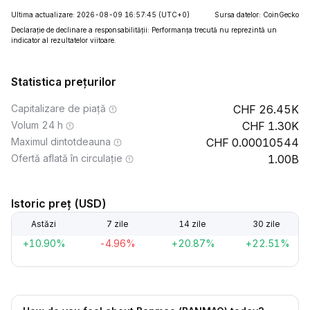
Ultima actualizare: 2026-08-09 16:57:45
(UTC+0)
Sursa datelor: CoinGecko
Declarație de declinare a responsabilității: Performanța trecută nu reprezintă un
indicator al rezultatelor viitoare.
Statistica prețurilor
Capitalizare de piață
26.45K
Volum 24 h
1.30K
Maximul dintotdeauna
0.00010544
Ofertă aflată în circulație
1.00B
Istoric preț (USD)
Astăzi
7 zile
14 zile
30 zile
+10.90%
-4.96%
+20.87%
+22.51%