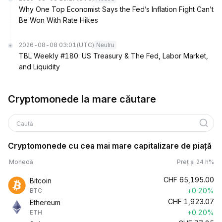
Why One Top Economist Says the Fed’s Inflation Fight Can’t
Be Won With Rate Hikes
2026-08-08 03:01
(UTC)
Neutru
TBL Weekly #180: US Treasury & The Fed, Labor Market,
and Liquidity
Cryptomonede la mare căutare
Caută
Cryptomonede cu cea mai mare capitalizare de piață
Monedă
Preț și 24 h%
CHF
65,195.00
Bitcoin
+0.20%
BTC
CHF
1,923.07
Ethereum
+0.20%
ETH