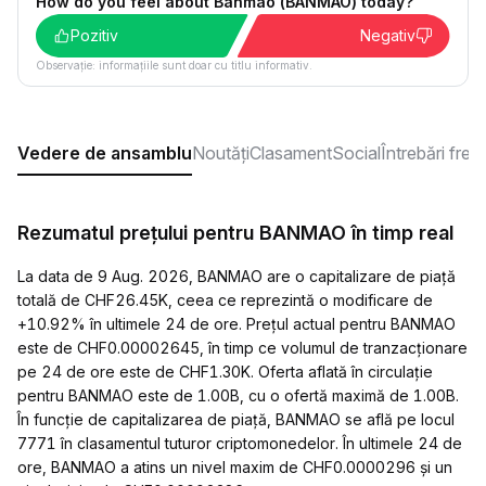
How do you feel about Banmao (BANMAO) today?
Pozitiv
Negativ
Observație: informațiile sunt doar cu titlu informativ.
Vedere de ansamblu
Noutăți
Clasament
Social
Întrebări fre
Rezumatul prețului pentru BANMAO în timp real
La data de 9 Aug. 2026, BANMAO are o capitalizare de piață
totală de CHF26.45K, ceea ce reprezintă o modificare de
+10.92% în ultimele 24 de ore. Prețul actual pentru BANMAO
este de CHF0.00002645, în timp ce volumul de tranzacționare
pe 24 de ore este de CHF1.30K. Oferta aflată în circulație
pentru BANMAO este de 1.00B, cu o ofertă maximă de 1.00B.
În funcție de capitalizarea de piață, BANMAO se află pe locul
7771 în clasamentul tuturor criptomonedelor. În ultimele 24 de
ore, BANMAO a atins un nivel maxim de CHF0.0000296 și un