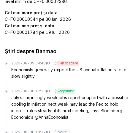
nivel minim de CHF0.00002386.
Cel mai mare preț și data
CHF0.00010544 pe 30 Ian. 2026
Cel mai mic preț și data
CHF0.00001784 pe 19 Iul. 2026
Știri despre Banmao
2026-08-09 04:48
(UTC)
În scădere
Economists generally expect the US annual inflation rate to
slow slightly.
2026-08-08 17:30
(UTC)
optimist
July’s surprisingly weak jobs report coupled with a possible
cooling in inflation next week may lead the Fed to hold
interest rates steady at its next meeting, says Bloomberg
Economic’s @AnnaEconomist
2026-08-08 13:17
(UTC)
Neutru