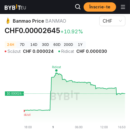
Înscrie-te
Prețuri Crypto
Banmao Price BANMAO
Banmao Price
BANMAO
CHF
CHF0.00002645
+10.92%
24H
7D
14D
30D
60D
200D
1Y
Scăzut
CHF
0.000024
Ridicat
CHF
0.000030