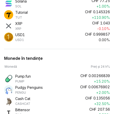
CHF
77.25
Solana
+1.00%
SOL
CHF
0.145326
Tutorial
+110.90%
TUT
CHF
1.043
XRP
-0.10%
XRP
CHF
0.999857
USD1
0.00%
USD1
Monede în tendințe
Monedă
Preț și 24 h%
CHF
0.00266839
Pump.fun
+15.20%
PUMP
CHF
0.00676902
Pudgy Penguins
+2.00%
PENGU
CHF
0.135056
Cash Cat
+32.50%
CASHCAT
CHF
207.56
Bittensor