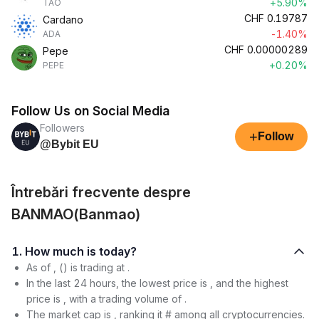
+5.90%
TAO
CHF
0.19787
Cardano
-1.40%
ADA
CHF
0.00000289
Pepe
+0.20%
PEPE
Follow Us on Social Media
Followers
+
Follow
@Bybit EU
Întrebări frecvente despre
BANMAO(Banmao)
1. How much is today?
As of , () is trading at .
In the last 24 hours, the lowest price is , and the highest
price is , with a trading volume of .
The market cap is , ranking it # among all cryptocurrencies.