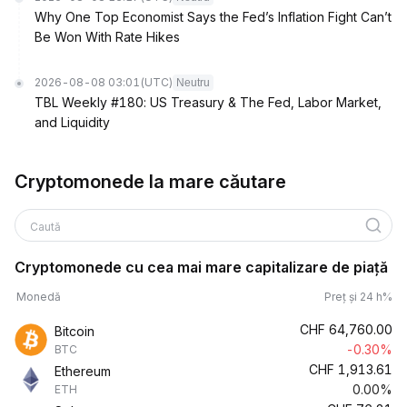
Why One Top Economist Says the Fed’s Inflation Fight Can’t
Be Won With Rate Hikes
2026-08-08 03:01
(UTC)
Neutru
TBL Weekly #180: US Treasury & The Fed, Labor Market,
and Liquidity
Cryptomonede la mare căutare
Caută
Cryptomonede cu cea mai mare capitalizare de piață
Monedă
Preț și 24 h%
CHF
64,760.00
Bitcoin
-0.30%
BTC
CHF
1,913.61
Ethereum
0.00%
ETH