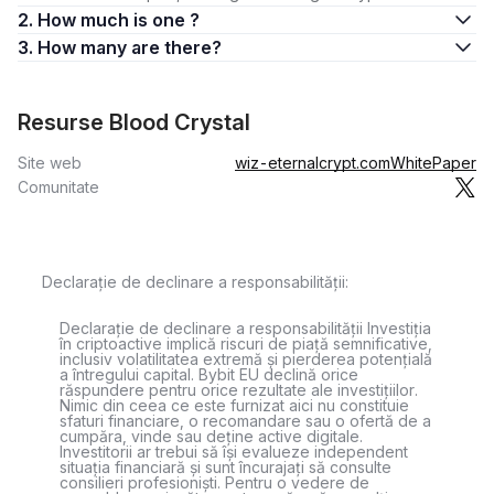
2. How much is one ?
3. How many are there?
Resurse Blood Crystal
Site web
wiz-eternalcrypt.com
WhitePaper
Comunitate
Declarație de declinare a responsabilității:
Declarație de declinare a responsabilității Investiția
în criptoactive implică riscuri de piață semnificative,
inclusiv volatilitatea extremă și pierderea potențială
a întregului capital. Bybit EU declină orice
răspundere pentru orice rezultate ale investițiilor.
Nimic din ceea ce este furnizat aici nu constituie
sfaturi financiare, o recomandare sau o ofertă de a
cumpăra, vinde sau deține active digitale.
Investitorii ar trebui să își evalueze independent
situația financiară și sunt încurajați să consulte
consilieri profesioniști. Pentru o vedere de