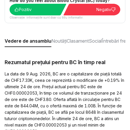
How do you feel about Blood Crystal (BC) today?
Pozitiv
Negativ
Observație: informațiile sunt doar cu titlu informativ.
Vedere de ansamblu
Noutăți
Clasament
Social
Întrebări fre
Rezumatul prețului pentru BC în timp real
La data de 9 Aug. 2026, BC are o capitalizare de piață totală
de CHF17.33K, ceea ce reprezintă o modificare de +0.19% în
ultimele 24 de ore. Prețul actual pentru BC este de
CHF0.00002053, în timp ce volumul de tranzacționare pe 24
de ore este de CHF3.80. Oferta aflată în circulație pentru BC
este de 844.04M, cu o ofertă maximă de 1.00B. În funcție de
capitalizarea de piață, BC se află pe locul 8648 în clasamentul
tuturor criptomonedelor. În ultimele 24 de ore, BC a atins un
nivel maxim de CHF0.00002053 și un nivel minim de