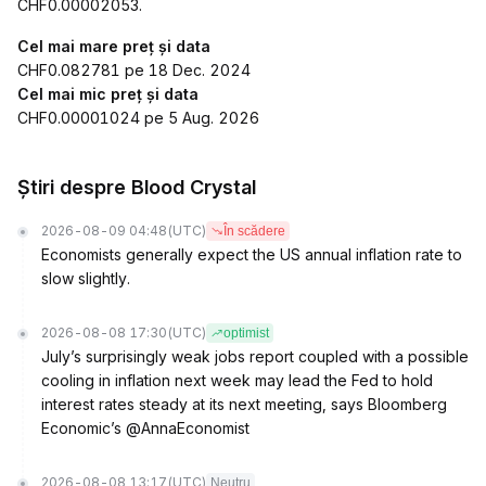
CHF0.00002053.
Cel mai mare preț și data
CHF0.082781 pe 18 Dec. 2024
Cel mai mic preț și data
CHF0.00001024 pe 5 Aug. 2026
Știri despre Blood Crystal
2026-08-09 04:48
(UTC)
În scădere
Economists generally expect the US annual inflation rate to
slow slightly.
2026-08-08 17:30
(UTC)
optimist
July’s surprisingly weak jobs report coupled with a possible
cooling in inflation next week may lead the Fed to hold
interest rates steady at its next meeting, says Bloomberg
Economic’s @AnnaEconomist
2026-08-08 13:17
(UTC)
Neutru