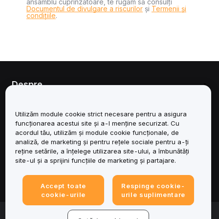
ansamblu cuprinzătoare, te rugăm să consulți
Documentul de divulgare a riscurilor
și
Termenii și
condițiile
.
Despre
Servicii
Utilizăm module cookie strict necesare pentru a asigura
funcționarea acestui site și a-l menține securizat. Cu
Asistență
acordul tău, utilizăm și module cookie funcționale, de
analiză, de marketing și pentru rețele sociale pentru a-ți
reține setările, a înțelege utilizarea site-ului, a îmbunătăți
Produse
site-ul și a sprijini funcțiile de marketing și partajare.
Juridic
Accept toate
Respinge cookie-
cookie-urile
urile suplimentare
© 2025-2026 Bybit.eu. Toate drepturile rezervate.