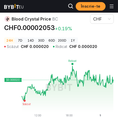
Înscrie-te
Prețuri Crypto
Blood Crystal Price BC
Blood Crystal Price
BC
CHF
CHF0.00002053
+0.19%
24H
7D
14D
30D
60D
200D
1Y
Scăzut
CHF
0.000020
Ridicat
CHF
0.000020