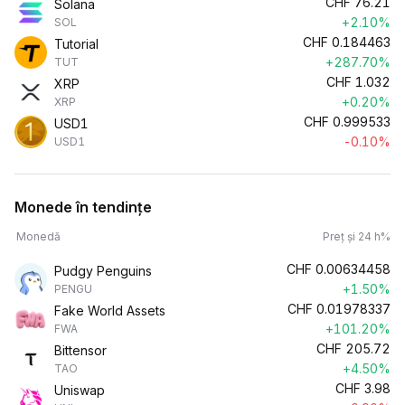
CHF
76.21
Solana
+2.10%
SOL
CHF
0.184463
Tutorial
+287.70%
TUT
CHF
1.032
XRP
+0.20%
XRP
CHF
0.999533
USD1
-0.10%
USD1
Monede în tendințe
Monedă
Preț și 24 h%
CHF
0.00634458
Pudgy Penguins
+1.50%
PENGU
CHF
0.01978337
Fake World Assets
+101.20%
FWA
CHF
205.72
Bittensor
+4.50%
TAO
CHF
3.98
Uniswap