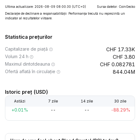
Ultima actualizare: 2026-08-09 08:00:30
(UTC+0)
Sursa datelor: CoinGecko
Declarație de declinare a responsabilității: Performanța trecută nu reprezintă un
indicator al rezultatelor viitoare.
Statistica prețurilor
Capitalizare de piață
17.33K
Volum 24 h
3.80
Maximul dintotdeauna
0.082781
Ofertă aflată în circulație
844.04M
Istoric preț (USD)
Astăzi
7 zile
14 zile
30 zile
+0.01%
--
--
-88.29%