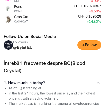
-0.90%
UNI
CHF
0.02974867
Pons
-6.50%
PONS
CHF
0.109528
Cash Cat
+14.80%
CASHCAT
Follow Us on Social Media
Followers
+
Follow
@Bybit EU
Întrebări frecvente despre BC(Blood
Crystal)
1. How much is today?
As of , () is trading at .
In the last 24 hours, the lowest price is , and the highest
price is , with a trading volume of .
The market cap is , ranking it # among all cryptocurrencies.