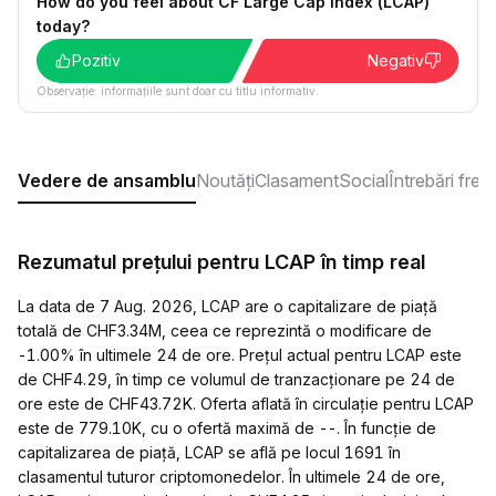
How do you feel about CF Large Cap Index (LCAP)
today?
Pozitiv
Negativ
Observație: informațiile sunt doar cu titlu informativ.
Vedere de ansamblu
Noutăți
Clasament
Social
Întrebări fre
Rezumatul prețului pentru LCAP în timp real
La data de 7 Aug. 2026, LCAP are o capitalizare de piață
totală de CHF3.34M, ceea ce reprezintă o modificare de
-1.00% în ultimele 24 de ore. Prețul actual pentru LCAP este
de CHF4.29, în timp ce volumul de tranzacționare pe 24 de
ore este de CHF43.72K. Oferta aflată în circulație pentru LCAP
este de 779.10K, cu o ofertă maximă de --. În funcție de
capitalizarea de piață, LCAP se află pe locul 1691 în
clasamentul tuturor criptomonedelor. În ultimele 24 de ore,