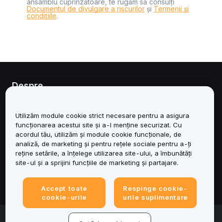
ansamblu cuprinzătoare, te rugăm să consulți
Documentul de divulgare a riscurilor
și
Termenii și
condițiile
.
Despre
Servicii
Utilizăm module cookie strict necesare pentru a asigura
funcționarea acestui site și a-l menține securizat. Cu
Asistență
acordul tău, utilizăm și module cookie funcționale, de
analiză, de marketing și pentru rețele sociale pentru a-ți
reține setările, a înțelege utilizarea site-ului, a îmbunătăți
Produse
site-ul și a sprijini funcțiile de marketing și partajare.
Juridic
Accept toate
Respinge cookie-
cookie-urile
urile suplimentare
© 2025-2026 Bybit.eu. Toate drepturile rezervate.