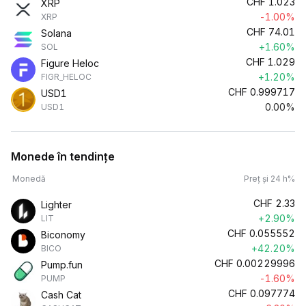
CHF
1.023
XRP
-1.00%
XRP
CHF
74.01
Solana
+1.60%
SOL
CHF
1.029
Figure Heloc
+1.20%
FIGR_HELOC
CHF
0.999717
USD1
0.00%
USD1
Monede în tendințe
Monedă
Preț și 24 h%
CHF
2.33
Lighter
+2.90%
LIT
CHF
0.055552
Biconomy
+42.20%
BICO
CHF
0.00229996
Pump.fun
-1.60%
PUMP
CHF
0.097774
Cash Cat