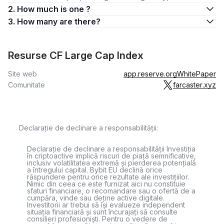
2. How much is one ?
3. How many are there?
Resurse CF Large Cap Index
Site web
app.reserve.org
WhitePaper
Comunitate
farcaster.xyz
Declarație de declinare a responsabilității:
Declarație de declinare a responsabilității Investiția
în criptoactive implică riscuri de piață semnificative,
inclusiv volatilitatea extremă și pierderea potențială
a întregului capital. Bybit EU declină orice
răspundere pentru orice rezultate ale investițiilor.
Nimic din ceea ce este furnizat aici nu constituie
sfaturi financiare, o recomandare sau o ofertă de a
cumpăra, vinde sau deține active digitale.
Investitorii ar trebui să își evalueze independent
situația financiară și sunt încurajați să consulte
consilieri profesioniști. Pentru o vedere de