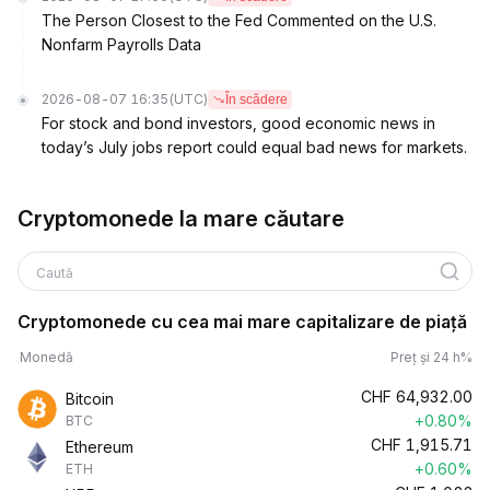
The Person Closest to the Fed Commented on the U.S.
Nonfarm Payrolls Data
2026-08-07 16:35
(UTC)
În scădere
For stock and bond investors, good economic news in
today’s July jobs report could equal bad news for markets.
Cryptomonede la mare căutare
Caută
Cryptomonede cu cea mai mare capitalizare de piață
Monedă
Preț și 24 h%
CHF
64,932.00
Bitcoin
+0.80%
BTC
CHF
1,915.71
Ethereum
+0.60%
ETH