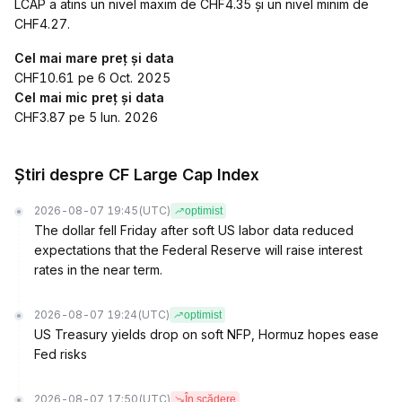
LCAP a atins un nivel maxim de CHF4.35 și un nivel minim de
CHF4.27.
Cel mai mare preț și data
CHF10.61 pe 6 Oct. 2025
Cel mai mic preț și data
CHF3.87 pe 5 Iun. 2026
Știri despre CF Large Cap Index
2026-08-07 19:45
(UTC)
optimist
The dollar fell Friday after soft US labor data reduced
expectations that the Federal Reserve will raise interest
rates in the near term.
2026-08-07 19:24
(UTC)
optimist
US Treasury yields drop on soft NFP, Hormuz hopes ease
Fed risks
2026-08-07 17:50
(UTC)
În scădere