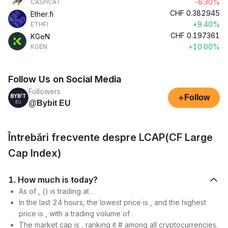
-6.30%
CASHCAT
CHF
0.382945
Ether.fi
+9.40%
ETHFI
CHF
0.197361
KGeN
+10.00%
KGEN
Follow Us on Social Media
Followers
+
Follow
@Bybit EU
Întrebări frecvente despre LCAP(CF Large
Cap Index)
1. How much is today?
As of , () is trading at .
In the last 24 hours, the lowest price is , and the highest
price is , with a trading volume of .
The market cap is , ranking it # among all cryptocurrencies.