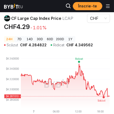
Înscrie-te
Prețuri Crypto
CF Large Cap Index Price LCAP
CF Large Cap Index Price
LCAP
CHF
CHF4.29
-1.01%
24H
7D
14D
30D
60D
200D
1Y
Scăzut
CHF
4.284822
Ridicat
CHF
4.349562