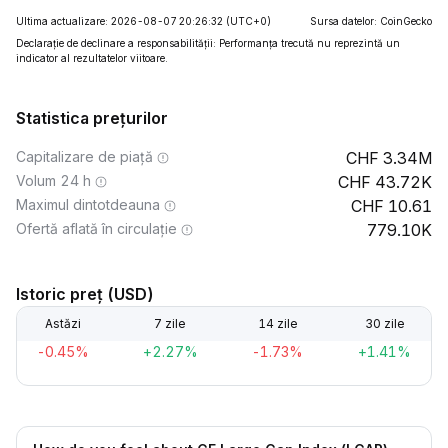
Ultima actualizare: 2026-08-07 20:26:32
(UTC+0)
Sursa datelor: CoinGecko
Declarație de declinare a responsabilității: Performanța trecută nu reprezintă un
indicator al rezultatelor viitoare.
Statistica prețurilor
Capitalizare de piață
3.34M
Volum 24 h
43.72K
Maximul dintotdeauna
10.61
Ofertă aflată în circulație
779.10K
Istoric preț (USD)
Astăzi
7 zile
14 zile
30 zile
-0.45%
+2.27%
-1.73%
+1.41%