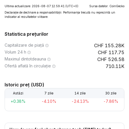
Ultima actualizare: 2026-08-07 12:59:41
(UTC+0)
Sursa datelor: CoinGecko
Declarație de declinare a responsabilității: Performanța trecută nu reprezintă un
indicator al rezultatelor viitoare.
Statistica prețurilor
Capitalizare de piață
155.28K
Volum 24 h
117.75
Maximul dintotdeauna
526.58
Ofertă aflată în circulație
710.11K
Istoric preț (USD)
Astăzi
7 zile
14 zile
30 zile
+0.38%
-4.10%
-24.13%
-7.86%