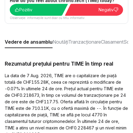
How do you feel about chrono.tech (TIME) today?
Pozitiv
Negativ
Observație: informațiile sunt doar cu titlu informativ.
Vedere de ansamblu
Noutăți
Tranzacționare
Clasament
Soci
Rezumatul prețului pentru TIME în timp real
La data de 7 Aug. 2026, TIME are o capitalizare de piață
totală de CHF155.28K, ceea ce reprezintă o modificare de
-0.07% în ultimele 24 de ore. Prețul actual pentru TIME este
de CHF0.218673, în timp ce volumul de tranzacționare pe 24
de ore este de CHF117.75. Oferta aflată în circulație pentru
TIME este de 710.11K, cu o ofertă maximă de --. În funcție de
capitalizarea de piață, TIME se află pe locul 4770 în
clasamentul tuturor criptomonedelor. În ultimele 24 de ore,
TIME a atins un nivel maxim de CHF0.228467 și un nivel minim