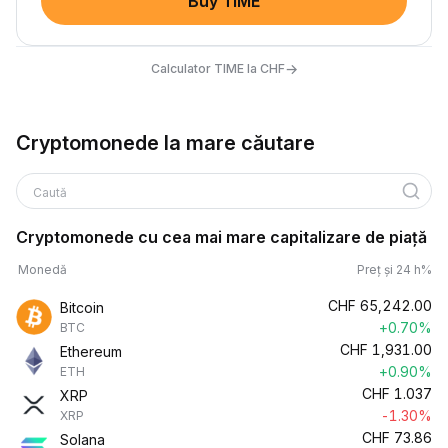
Buy TIME
→
Calculator TIME la CHF
Cryptomonede la mare căutare
Caută
Cryptomonede cu cea mai mare capitalizare de piață
Monedă
Preț și 24 h%
CHF
65,242.00
Bitcoin
+0.70%
BTC
CHF
1,931.00
Ethereum
+0.90%
ETH
CHF
1.037
XRP
-1.30%
XRP
CHF
73.86
Solana