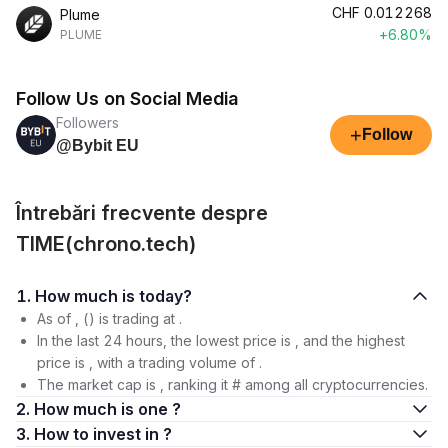
CHF
0.012268
Plume
+6.80%
PLUME
Follow Us on Social Media
Followers
+
Follow
@Bybit EU
Întrebări frecvente despre
TIME(chrono.tech)
1. How much is today?
As of , () is trading at .
In the last 24 hours, the lowest price is , and the highest
price is , with a trading volume of .
The market cap is , ranking it # among all cryptocurrencies.
2. How much is one ?
3. How to invest in ?