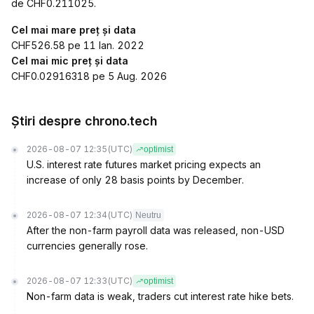
de CHF0.211025.
Cel mai mare preț și data
CHF526.58 pe 11 Ian. 2022
Cel mai mic preț și data
CHF0.02916318 pe 5 Aug. 2026
Știri despre chrono.tech
2026-08-07 12:35
(UTC)
optimist
U.S. interest rate futures market pricing expects an
increase of only 28 basis points by December.
2026-08-07 12:34
(UTC)
Neutru
After the non-farm payroll data was released, non-USD
currencies generally rose.
2026-08-07 12:33
(UTC)
optimist
Non-farm data is weak, traders cut interest rate hike bets.