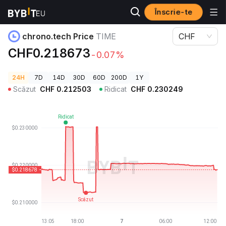
Înscrie-te
Prețuri Crypto
chrono.tech Price TIME
chrono.tech Price
TIME
CHF
CHF0.218673
-0.07%
24H
7D
14D
30D
60D
200D
1Y
Scăzut
CHF
0.212503
Ridicat
CHF
0.230249