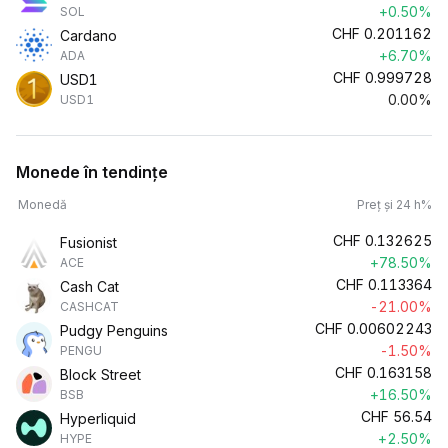
+0.50%
SOL
CHF
0.201162
Cardano
+6.70%
ADA
CHF
0.999728
USD1
0.00%
USD1
Monede în tendințe
Monedă
Preț și 24 h%
CHF
0.132625
Fusionist
+78.50%
ACE
CHF
0.113364
Cash Cat
-21.00%
CASHCAT
CHF
0.00602243
Pudgy Penguins
-1.50%
PENGU
CHF
0.163158
Block Street
+16.50%
BSB
CHF
56.54
Hyperliquid
+2.50%
HYPE