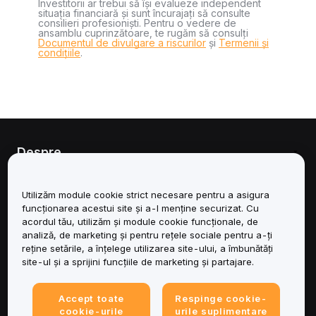
Investitorii ar trebui să își evalueze independent
situația financiară și sunt încurajați să consulte
consilieri profesioniști. Pentru o vedere de
ansamblu cuprinzătoare, te rugăm să consulți
Documentul de divulgare a riscurilor
și
Termenii și
condițiile
.
Despre
Servicii
Utilizăm module cookie strict necesare pentru a asigura
funcționarea acestui site și a-l menține securizat. Cu
Asistență
acordul tău, utilizăm și module cookie funcționale, de
analiză, de marketing și pentru rețele sociale pentru a-ți
reține setările, a înțelege utilizarea site-ului, a îmbunătăți
Produse
site-ul și a sprijini funcțiile de marketing și partajare.
Juridic
Accept toate
Respinge cookie-
cookie-urile
urile suplimentare