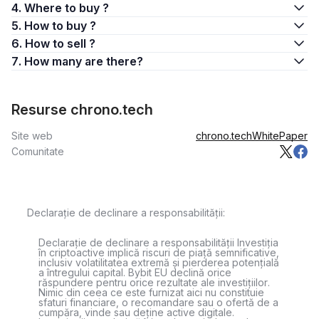
4. Where to buy ?
5. How to buy ?
6. How to sell ?
7. How many are there?
Resurse chrono.tech
Site web
chrono.tech
WhitePaper
Comunitate
Declarație de declinare a responsabilității:
Declarație de declinare a responsabilității Investiția
în criptoactive implică riscuri de piață semnificative,
inclusiv volatilitatea extremă și pierderea potențială
a întregului capital. Bybit EU declină orice
răspundere pentru orice rezultate ale investițiilor.
Nimic din ceea ce este furnizat aici nu constituie
sfaturi financiare, o recomandare sau o ofertă de a
cumpăra, vinde sau deține active digitale.