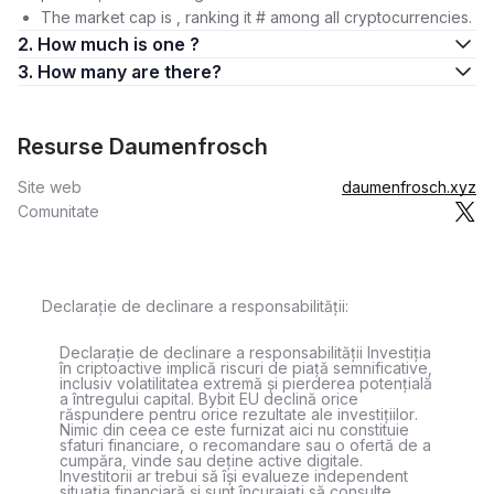
The market cap is , ranking it # among all cryptocurrencies.
2. How much is one ?
3. How many are there?
Resurse Daumenfrosch
Site web
daumenfrosch.xyz
Comunitate
Declarație de declinare a responsabilității:
Declarație de declinare a responsabilității Investiția
în criptoactive implică riscuri de piață semnificative,
inclusiv volatilitatea extremă și pierderea potențială
a întregului capital. Bybit EU declină orice
răspundere pentru orice rezultate ale investițiilor.
Nimic din ceea ce este furnizat aici nu constituie
sfaturi financiare, o recomandare sau o ofertă de a
cumpăra, vinde sau deține active digitale.
Investitorii ar trebui să își evalueze independent
situația financiară și sunt încurajați să consulte