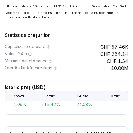
Ultima actualizare: 2026-08-08 14:32:52
(UTC+0)
Sursa datelor: CoinGecko
Declarație de declinare a responsabilității: Performanța trecută nu reprezintă un
indicator al rezultatelor viitoare.
Statistica prețurilor
Capitalizare de piață
57.46K
Volum 24 h
284.14
Maximul dintotdeauna
1.34
Ofertă aflată în circulație
10.00M
Istoric preț (USD)
Astăzi
7 zile
14 zile
30 zile
+1.09%
+15.42%
+24.08%
--