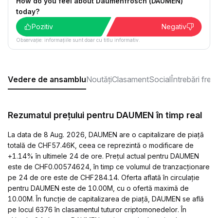
How do you feel about Daumenfrosch (DAUMEN)
today?
Pozitiv
Negativ
Observație: informațiile sunt doar cu titlu informativ.
Vedere de ansamblu
Noutăți
Clasament
Social
Întrebări fre
Rezumatul prețului pentru DAUMEN în timp real
La data de 8 Aug. 2026, DAUMEN are o capitalizare de piață
totală de CHF57.46K, ceea ce reprezintă o modificare de
+1.14% în ultimele 24 de ore. Prețul actual pentru DAUMEN
este de CHF0.00574624, în timp ce volumul de tranzacționare
pe 24 de ore este de CHF284.14. Oferta aflată în circulație
pentru DAUMEN este de 10.00M, cu o ofertă maximă de
10.00M. În funcție de capitalizarea de piață, DAUMEN se află
pe locul 6376 în clasamentul tuturor criptomonedelor. În