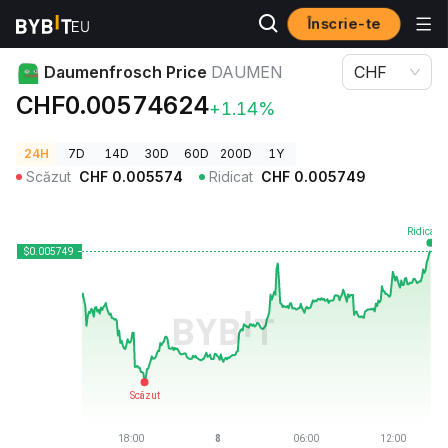
Înscrie-te
Prețuri Crypto
Daumenfrosch Price DAUMEN
Daumenfrosch Price
DAUMEN
CHF
CHF0.00574624
+1.14%
24H
7D
14D
30D
60D
200D
1Y
Scăzut
CHF
0.005574
Ridicat
CHF
0.005749