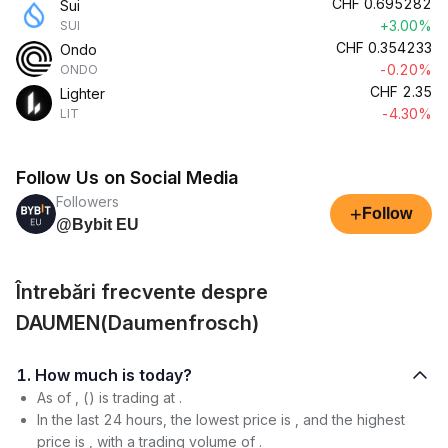
CHF
0.695282
Sui
+3.00%
SUI
CHF
0.354233
Ondo
-0.20%
ONDO
CHF
2.35
Lighter
-4.30%
LIT
Follow Us on Social Media
Followers
+
Follow
@Bybit EU
Întrebări frecvente despre
DAUMEN(Daumenfrosch)
1. How much is today?
As of , () is trading at .
In the last 24 hours, the lowest price is , and the highest
price is , with a trading volume of .