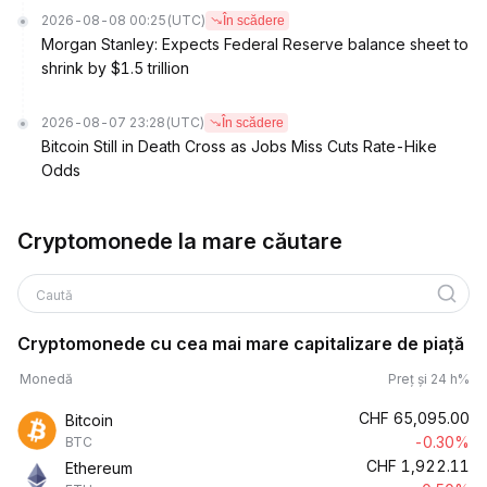
2026-08-08 00:25
(UTC)
În scădere
Morgan Stanley: Expects Federal Reserve balance sheet to
shrink by $1.5 trillion
2026-08-07 23:28
(UTC)
În scădere
Bitcoin Still in Death Cross as Jobs Miss Cuts Rate-Hike
Odds
Cryptomonede la mare căutare
Caută
Cryptomonede cu cea mai mare capitalizare de piață
Monedă
Preț și 24 h%
CHF
65,095.00
Bitcoin
-0.30%
BTC
CHF
1,922.11
Ethereum