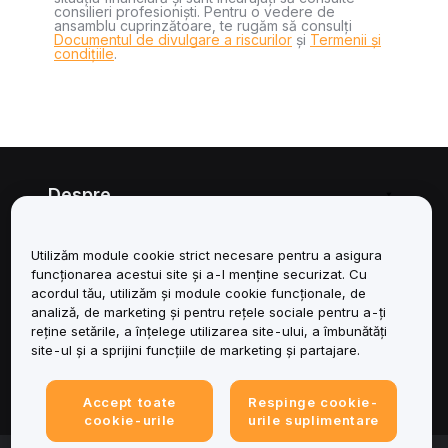
consilieri profesioniști. Pentru o vedere de
ansamblu cuprinzătoare, te rugăm să consulți
Documentul de divulgare a riscurilor
și
Termenii și
condițiile
.
Despre
Servicii
Utilizăm module cookie strict necesare pentru a asigura
funcționarea acestui site și a-l menține securizat. Cu
Asistență
acordul tău, utilizăm și module cookie funcționale, de
analiză, de marketing și pentru rețele sociale pentru a-ți
reține setările, a înțelege utilizarea site-ului, a îmbunătăți
Produse
site-ul și a sprijini funcțiile de marketing și partajare.
Juridic
Accept toate
Respinge cookie-
cookie-urile
urile suplimentare