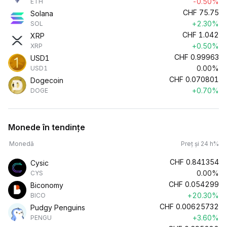
-0.50%
ETH
CHF
75.75
Solana
+2.30%
SOL
CHF
1.042
XRP
+0.50%
XRP
CHF
0.99963
USD1
0.00%
USD1
CHF
0.070801
Dogecoin
+0.70%
DOGE
Monede în tendințe
Monedă
Preț și 24 h%
CHF
0.841354
Cysic
0.00%
CYS
CHF
0.054299
Biconomy
+20.30%
BICO
CHF
0.00625732
Pudgy Penguins
+3.60%
PENGU