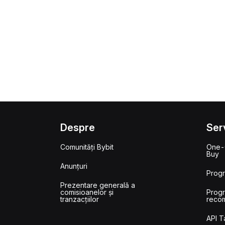
Despre
Serv
Comunități Bybit
One-
Buy
Anunțuri
Prog
Prezentare generală a
comisioanelor și
Prog
tranzacțiilor
reco
API 