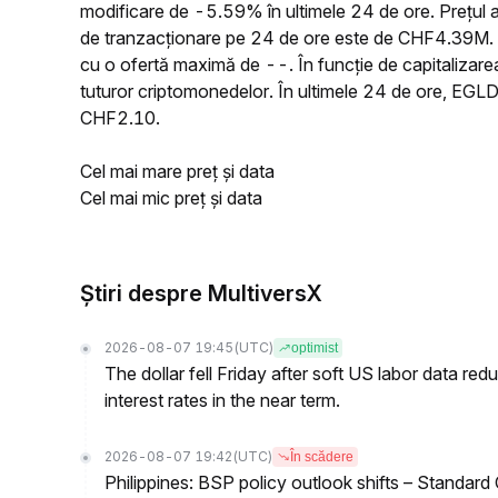
modificare de -5.59% în ultimele 24 de ore. Prețul
de tranzacționare pe 24 de ore este de CHF4.39M. O
cu o ofertă maximă de --. În funcție de capitalizare
tuturor criptomonedelor. În ultimele 24 de ore, EGL
CHF2.10.
Cel mai mare preț și data
Cel mai mic preț și data
Știri despre MultiversX
2026-08-07 19:45
(UTC)
optimist
The dollar fell Friday after soft US labor data re
interest rates in the near term.
2026-08-07 19:42
(UTC)
În scădere
Philippines: BSP policy outlook shifts – Standard