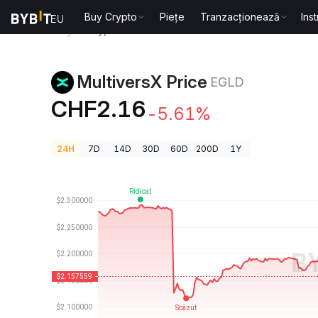
Buy Crypto
Piețe
Tranzacționează
Ins
Prețuri Crypto
MultiversX Price EGLD
MultiversX Price
EGLD
CHF2.16
-5.61%
24H
7D
14D
30D
60D
200D
1Y