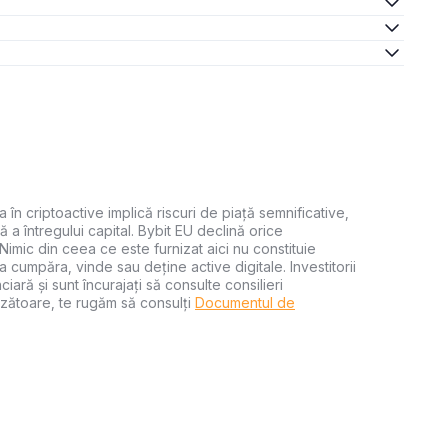
a în criptoactive implică riscuri de piață semnificative,
ă a întregului capital. Bybit EU declină orice
 Nimic din ceea ce este furnizat aici nu constituie
 cumpăra, vinde sau deține active digitale. Investitorii
iară și sunt încurajați să consulte consilieri
zătoare, te rugăm să consulți
Documentul de