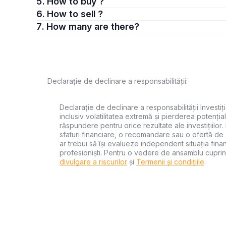
5. How to buy ?
6. How to sell ?
7. How many are there?
Declarație de declinare a responsabilității:
Declarație de declinare a responsabilității Investiți
inclusiv volatilitatea extremă și pierderea potențial
răspundere pentru orice rezultate ale investițiilor.
sfaturi financiare, o recomandare sau o ofertă de a
ar trebui să își evalueze independent situația financ
profesioniști. Pentru o vedere de ansamblu cuprin
divulgare a riscurilor
și
Termenii și condițiile
.