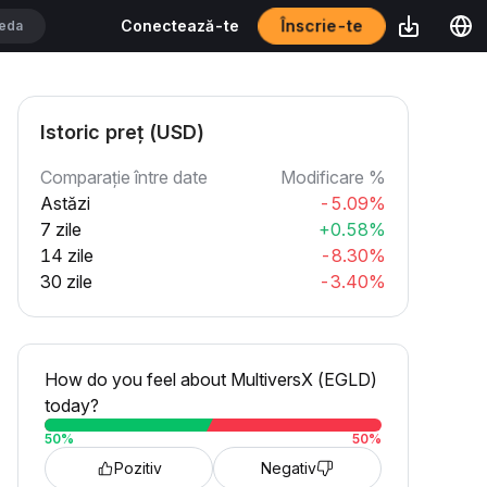
Înscrie-te
Conectează-te
Istoric preț (USD)
Comparație între date
Modificare %
Astăzi
-5.09%
7 zile
+0.58%
14 zile
-8.30%
30 zile
-3.40%
How do you feel about MultiversX (EGLD)
today?
50
%
50
%
Pozitiv
Negativ