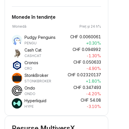
Monede în tendințe
Monedă
Preț și 24 h%
CHF
0.0060061
Pudgy Penguins
+0.30%
PENGU
CHF
0.094992
Cash Cat
-1.30%
CASHCAT
CHF
0.050633
Cronos
-4.90%
CRO
CHF
0.02320137
StonkBroker
+1.80%
STONKBROKER
CHF
0.347493
Ondo
-4.20%
ONDO
CHF
54.08
Hyperliquid
-3.10%
HYPE
Resurse MultiversX