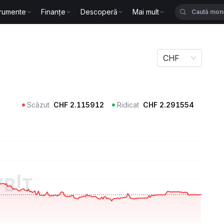
trumente
Finanțe
Descoperă
Mai mult
CHF
Scăzut
CHF
2.115912
Ridicat
CHF
2.291554