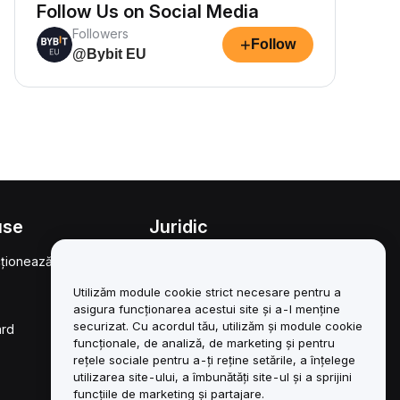
Follow Us on Social Media
Followers
+
Follow
@Bybit EU
use
Juridic
ționează
Politica privind
conflictele de interese
Utilizăm module cookie strict necesare pentru a
Rezumatul Politicii de
asigura funcționarea acestui site și a-l menține
custodie și administrare
securizat. Cu acordul tău, utilizăm și module cookie
ard
funcționale, de analiză, de marketing și pentru
Informații ESG
rețele sociale pentru a-ți reține setările, a înțelege
utilizarea site-ului, a îmbunătăți site-ul și a sprijini
Cărți albe pentru
funcțiile de marketing și partajare.