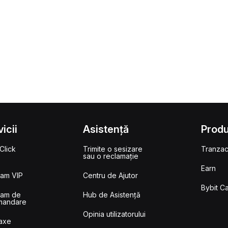
icii
Asistență
Prod
Click
Trimite o sesizare
Tranzac
sau o reclamație
Earn
ram VIP
Centru de Ajutor
Bybit C
ram de
Hub de Asistență
mandare
Opinia utilizatorului
Taxe