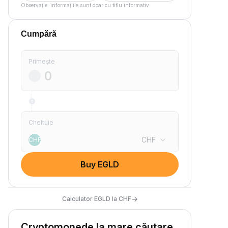
Observație: informațiile sunt doar cu titlu informativ.
Cumpără
Primește
Cheltuie
CHF
CHF
Buy EGLD
→
Calculator EGLD la CHF
Cryptomonede la mare căutare