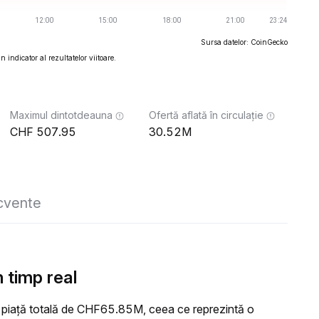
Sursa datelor: CoinGecko
 indicator al rezultatelor viitoare.
Maximul dintotdeauna
Ofertă aflată în circulație
507.95
30.52M
ecvente
 timp real
 piață totală de CHF65.85M, ceea ce reprezintă o