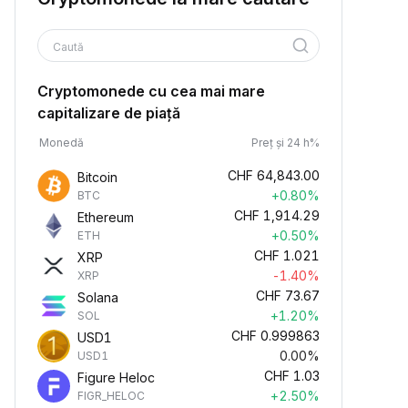
Caută
Cryptomonede cu cea mai mare
capitalizare de piață
Monedă
Preț și 24 h%
CHF
64,843.00
Bitcoin
+0.80%
BTC
CHF
1,914.29
Ethereum
+0.50%
ETH
CHF
1.021
XRP
-1.40%
XRP
CHF
73.67
Solana
+1.20%
SOL
CHF
0.999863
USD1
0.00%
USD1
CHF
1.03
Figure Heloc
+2.50%
FIGR_HELOC