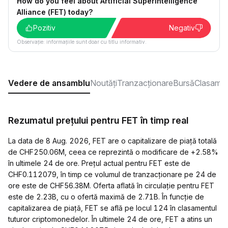
How do you feel about Artificial Superintelligence
Alliance (FET) today?
Pozitiv
Negativ
Observație: informațiile sunt doar cu titlu informativ.
Vedere de ansamblu
Noutăți
Tranzacționare
Bursă
Clasame
Rezumatul prețului pentru FET în timp real
La data de 8 Aug. 2026, FET are o capitalizare de piață totală
de CHF250.06M, ceea ce reprezintă o modificare de +2.58%
în ultimele 24 de ore. Prețul actual pentru FET este de
CHF0.112079, în timp ce volumul de tranzacționare pe 24 de
ore este de CHF56.38M. Oferta aflată în circulație pentru FET
este de 2.23B, cu o ofertă maximă de 2.71B. În funcție de
capitalizarea de piață, FET se află pe locul 124 în clasamentul
tuturor criptomonedelor. În ultimele 24 de ore, FET a atins un