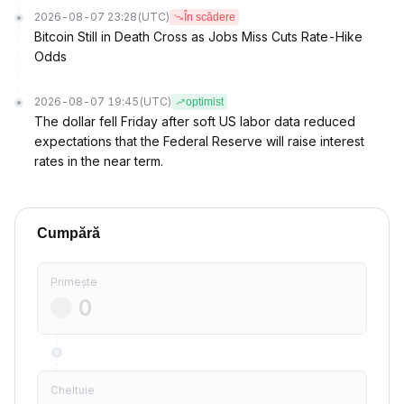
2026-08-07 23:28
(UTC)
În scădere
Bitcoin Still in Death Cross as Jobs Miss Cuts Rate-Hike
Odds
2026-08-07 19:45
(UTC)
optimist
The dollar fell Friday after soft US labor data reduced
expectations that the Federal Reserve will raise interest
rates in the near term.
Cumpără
Primește
Cheltuie