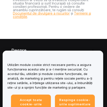
situația financiară și sunt încurajați să consulte
consilieri profesioniști. Pentru o vedere de
ansamblu cuprinzătoare, te rugăm să consulți
Documentul de divulgare a riscurilor
și
Termenii și
condițiile
.
Despre
Servicii
Utilizăm module cookie strict necesare pentru a asigura
funcționarea acestui site și a-l menține securizat. Cu
Asistență
acordul tău, utilizăm și module cookie funcționale, de
analiză, de marketing și pentru rețele sociale pentru a-ți
reține setările, a înțelege utilizarea site-ului, a îmbunătăți
Produse
site-ul și a sprijini funcțiile de marketing și partajare.
Juridic
Accept toate
Respinge cookie-
cookie-urile
urile suplimentare