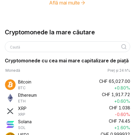
Află mai multe
Cryptomonede la mare căutare
Caută
Cryptomonede cu cea mai mare capitalizare de piață
Monedă
Preț și 24 h%
CHF
65,027.00
Bitcoin
+0.80%
BTC
CHF
1,917.72
Ethereum
+0.60%
ETH
CHF
1.038
XRP
-0.60%
XRP
CHF
74.45
Solana
+1.60%
SOL
CHF
0.999932
USD1