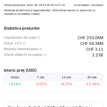
Ultima actualizare: 2026-08-08 03:38:28
(UTC+0)
Sursa datelor: CoinGecko
Declarație de declinare a responsabilității: Performanța trecută nu reprezintă un
indicator al rezultatelor viitoare.
Statistica prețurilor
Capitalizare de piață
250.06M
Volum 24 h
56.38M
Maximul dintotdeauna
3.11
Ofertă aflată în circulație
2.23B
Istoric preț (USD)
Astăzi
7 zile
14 zile
30 zile
+3.18%
-2.05%
-8.25%
-12.26%