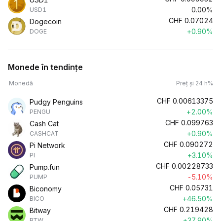
0.00%
USD1
CHF
0.07024
Dogecoin
+0.90%
DOGE
Monede în tendințe
Monedă
Preț și 24 h%
CHF
0.00613375
Pudgy Penguins
+2.00%
PENGU
CHF
0.099763
Cash Cat
+0.90%
CASHCAT
CHF
0.090272
Pi Network
+3.10%
PI
CHF
0.00228733
Pump.fun
-5.10%
PUMP
CHF
0.05731
Biconomy
+46.50%
BICO
CHF
0.219428
Bitway
+37.90%
BTW