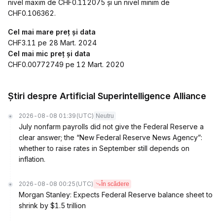
nivel maxim de CHF0.112075 și un nivel minim de
CHF0.106362.
Cel mai mare preț și data
CHF3.11 pe 28 Mart. 2024
Cel mai mic preț și data
CHF0.00772749 pe 12 Mart. 2020
Știri despre Artificial Superintelligence Alliance
2026-08-08 01:39
(UTC)
Neutru
July nonfarm payrolls did not give the Federal Reserve a
clear answer; the “New Federal Reserve News Agency”:
whether to raise rates in September still depends on
inflation.
2026-08-08 00:25
(UTC)
În scădere
Morgan Stanley: Expects Federal Reserve balance sheet to
shrink by $1.5 trillion