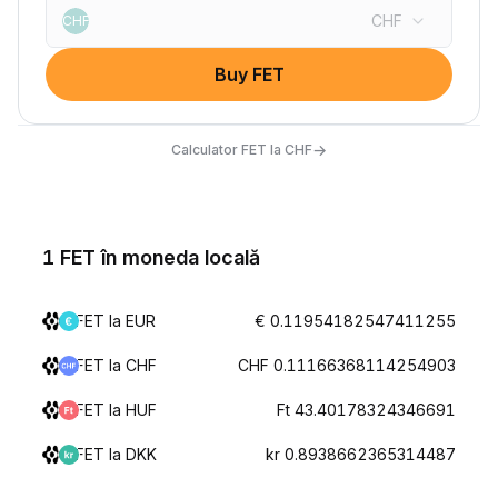
CHF
CHF
Buy FET
→
Calculator FET la CHF
1 FET în moneda locală
FET la EUR
€ 0.11954182547411255
FET la CHF
CHF 0.11166368114254903
FET la HUF
Ft 43.40178324346691
FET la DKK
kr 0.8938662365314487