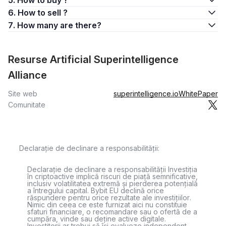
5. How to buy ?
6. How to sell ?
7. How many are there?
Resurse Artificial Superintelligence
Alliance
Site web
superintelligence.io
WhitePaper
Comunitate
Declarație de declinare a responsabilității:
Declarație de declinare a responsabilității Investiția
în criptoactive implică riscuri de piață semnificative,
inclusiv volatilitatea extremă și pierderea potențială
a întregului capital. Bybit EU declină orice
răspundere pentru orice rezultate ale investițiilor.
Nimic din ceea ce este furnizat aici nu constituie
sfaturi financiare, o recomandare sau o ofertă de a
cumpăra, vinde sau deține active digitale.
Investitorii ar trebui să își evalueze independent