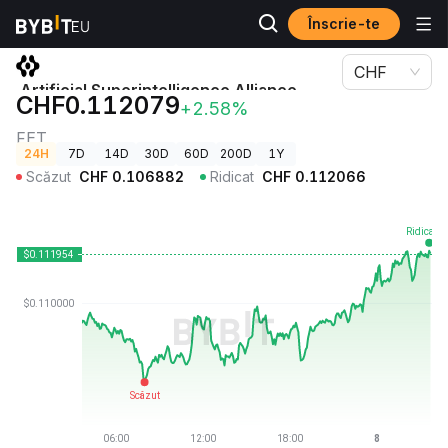
Înscrie-te
Prețuri Crypto
Artificial Superintelligence Alliance Price FET
CHF
Artificial Superintelligence Alliance
CHF0.112079
+2.58%
Price
FET
24H
7D
14D
30D
60D
200D
1Y
Scăzut
CHF
0.106882
Ridicat
CHF
0.112066