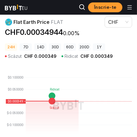
Înscrie-te
Prețuri Crypto
Flat Earth Price FLAT
Flat Earth Price
FLAT
CHF
CHF0.00034944
0.00%
24H
7D
14D
30D
60D
200D
1Y
Scăzut
CHF
0.000349
Ridicat
CHF
0.000349