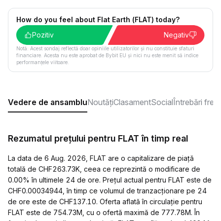
How do you feel about Flat Earth (FLAT) today?
Pozitiv
Negativ
Notă: Acest sondaj reflectă doar opiniile utilizatorilor și nu constituie sfaturi
financiare. Acesta nu este aprobat de Bybit EU și nici nu este menit să indice
performanțele viitoare.
Vedere de ansamblu
Noutăți
Clasament
Social
Întrebări fre
Rezumatul prețului pentru FLAT în timp real
La data de 6 Aug. 2026, FLAT are o capitalizare de piață
totală de CHF263.73K, ceea ce reprezintă o modificare de
0.00% în ultimele 24 de ore. Prețul actual pentru FLAT este de
CHF0.00034944, în timp ce volumul de tranzacționare pe 24
de ore este de CHF137.10. Oferta aflată în circulație pentru
FLAT este de 754.73M, cu o ofertă maximă de 777.78M. În