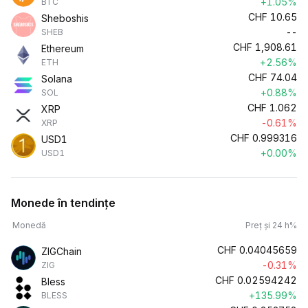
+1.05%
BTC
CHF
10.65
Sheboshis
--
SHEB
CHF
1,908.61
Ethereum
+2.56%
ETH
CHF
74.04
Solana
+0.88%
SOL
CHF
1.062
XRP
-0.61%
XRP
CHF
0.999316
USD1
+0.00%
USD1
Monede în tendințe
Monedă
Preț și 24 h%
CHF
0.04045659
ZIGChain
-0.31%
ZIG
CHF
0.02594242
Bless
+135.99%
BLESS