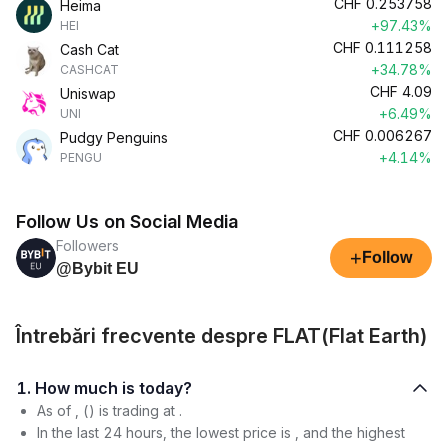
CHF
0.253758
Heima
+97.43%
HEI
CHF
0.111258
Cash Cat
+34.78%
CASHCAT
CHF
4.09
Uniswap
+6.49%
UNI
CHF
0.006267
Pudgy Penguins
+4.14%
PENGU
Follow Us on Social Media
Followers
+
Follow
@Bybit EU
Întrebări frecvente despre FLAT(Flat Earth)
1. How much is today?
As of , () is trading at .
In the last 24 hours, the lowest price is , and the highest