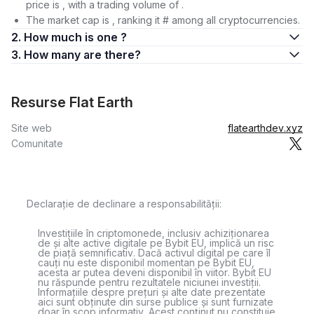
price is , with a trading volume of .
The market cap is , ranking it # among all cryptocurrencies.
2. How much is one ?
3. How many are there?
Resurse Flat Earth
Site web
flatearthdev.xyz
Comunitate
Declarație de declinare a responsabilității:
Investițiile în criptomonede, inclusiv achiziționarea
de și alte active digitale pe Bybit EU, implică un risc
de piață semnificativ. Dacă activul digital pe care îl
cauți nu este disponibil momentan pe Bybit EU,
acesta ar putea deveni disponibil în viitor. Bybit EU
nu răspunde pentru rezultatele niciunei investiții.
Informațiile despre prețuri și alte date prezentate
aici sunt obținute din surse publice și sunt furnizate
doar în scop informativ. Acest conținut nu constituie