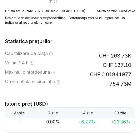
Ultima actualizare: 2026-08-02 21:00:48
(UTC+0)
Sursa datelor: CoinGecko
Declarație de declinare a responsabilității: Performanța trecută nu reprezintă un
indicator al rezultatelor viitoare.
Statistica prețurilor
Capitalizare de piață
263.73K
Volum 24 h
137.10
Maximul dintotdeauna
0.01841977
Ofertă aflată în circulație
754.73M
Istoric preț (USD)
Astăzi
7 zile
14 zile
30 zile
--
0.00%
+6.27%
+23.86%