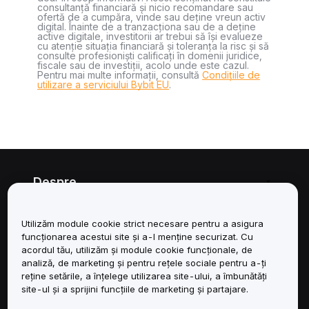
consultanță financiară și nicio recomandare sau
ofertă de a cumpăra, vinde sau deține vreun activ
digital. Înainte de a tranzacționa sau de a deține
active digitale, investitorii ar trebui să își evalueze
cu atenție situația financiară și toleranța la risc și să
consulte profesioniști calificați în domenii juridice,
fiscale sau de investiții, acolo unde este cazul.
Pentru mai multe informații, consultă
Condițiile de
utilizare a serviciului Bybit EU
.
Despre
Servicii
Utilizăm module cookie strict necesare pentru a asigura
funcționarea acestui site și a-l menține securizat. Cu
Asistență
acordul tău, utilizăm și module cookie funcționale, de
analiză, de marketing și pentru rețele sociale pentru a-ți
reține setările, a înțelege utilizarea site-ului, a îmbunătăți
Produse
site-ul și a sprijini funcțiile de marketing și partajare.