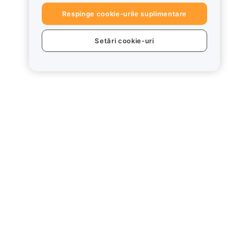
Respinge cookie-urile suplimentare
Setări cookie-uri
use
Juridic
ționează
Politica privind
conflictele de interese
Rezumatul Politicii de
custodie și administrare
ard
Informații ESG
Cărți albe pentru
activele cripto