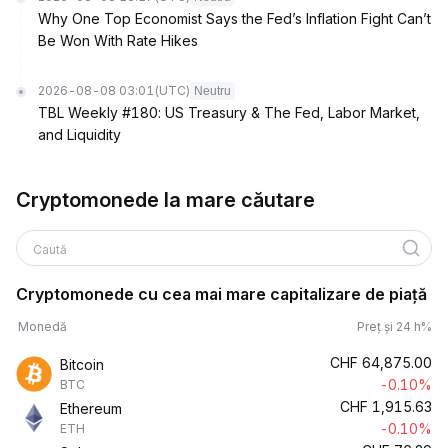
Why One Top Economist Says the Fed’s Inflation Fight Can’t
Be Won With Rate Hikes
2026-08-08 03:01
(UTC)
Neutru
TBL Weekly #180: US Treasury & The Fed, Labor Market,
and Liquidity
Cryptomonede la mare căutare
Caută
Cryptomonede cu cea mai mare capitalizare de piață
Monedă
Preț și 24 h%
CHF
64,875.00
Bitcoin
-0.10%
BTC
CHF
1,915.63
Ethereum
-0.10%
ETH