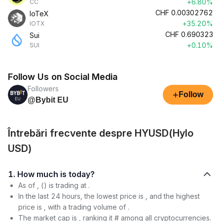
+6.80%
CC
CHF
0.00302762
IoTeX
+35.20%
IOTX
CHF
0.690323
Sui
+0.10%
SUI
Follow Us on Social Media
Followers
+
Follow
@Bybit EU
Întrebări frecvente despre HYUSD(Hylo
USD)
1. How much is today?
As of , () is trading at .
In the last 24 hours, the lowest price is , and the highest
price is , with a trading volume of .
The market cap is , ranking it # among all cryptocurrencies.