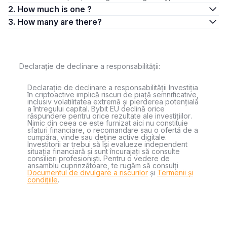
2. How much is one ?
3. How many are there?
Declarație de declinare a responsabilității:
Declarație de declinare a responsabilității Investiția
în criptoactive implică riscuri de piață semnificative,
inclusiv volatilitatea extremă și pierderea potențială
a întregului capital. Bybit EU declină orice
răspundere pentru orice rezultate ale investițiilor.
Nimic din ceea ce este furnizat aici nu constituie
sfaturi financiare, o recomandare sau o ofertă de a
cumpăra, vinde sau deține active digitale.
Investitorii ar trebui să își evalueze independent
situația financiară și sunt încurajați să consulte
consilieri profesioniști. Pentru o vedere de
ansamblu cuprinzătoare, te rugăm să consulți
Documentul de divulgare a riscurilor
și
Termenii și
condițiile
.