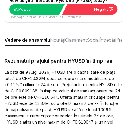
How do you feel about Hylo USD (HYUSD) today?
Pozitiv
Negativ
Observație: informațiile sunt doar cu titlu informativ.
Vedere de ansamblu
Noutăți
Clasament
Social
Întrebări fre
Rezumatul prețului pentru HYUSD în timp real
La data de 9 Aug. 2026, HYUSD are o capitalizare de piață
totală de CHF10.82M, ceea ce reprezintă o modificare de
+0.11% în ultimele 24 de ore. Prețul actual pentru HYUSD este
de CHF0.809188, în timp ce volumul de tranzacționare pe 24
de ore este de CHF110.54K. Oferta aflată în circulație pentru
HYUSD este de 13.37M, cu o ofertă maximă de --. În funcție
de capitalizarea de piață, HYUSD se află pe locul 1009 în
clasamentul tuturor criptomonedelor. În ultimele 24 de ore,
HYUSD a atins un nivel maxim de CHF0.810047 și un nivel