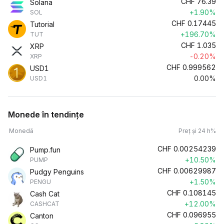
CHF
76.39
Solana
+1.90%
SOL
CHF
0.17445
Tutorial
+196.70%
TUT
CHF
1.035
XRP
-0.20%
XRP
CHF
0.999562
USD1
0.00%
USD1
Monede în tendințe
Monedă
Preț și 24 h%
CHF
0.00254239
Pump.fun
+10.50%
PUMP
CHF
0.00629987
Pudgy Penguins
+1.50%
PENGU
CHF
0.108145
Cash Cat
+12.00%
CASHCAT
CHF
0.096955
Canton