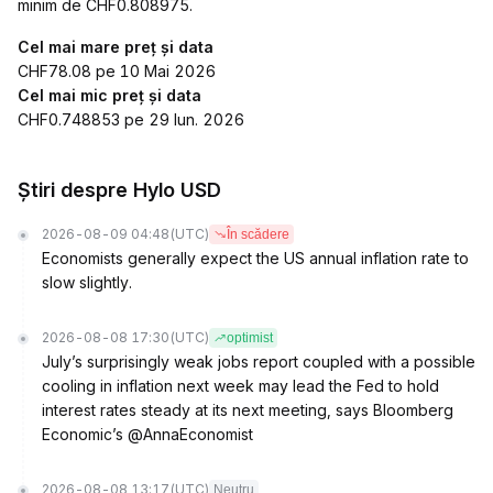
minim de CHF0.808975.
Cel mai mare preț și data
CHF78.08 pe 10 Mai 2026
Cel mai mic preț și data
CHF0.748853 pe 29 Iun. 2026
Știri despre Hylo USD
2026-08-09 04:48
(UTC)
În scădere
Economists generally expect the US annual inflation rate to
slow slightly.
2026-08-08 17:30
(UTC)
optimist
July’s surprisingly weak jobs report coupled with a possible
cooling in inflation next week may lead the Fed to hold
interest rates steady at its next meeting, says Bloomberg
Economic’s @AnnaEconomist
2026-08-08 13:17
(UTC)
Neutru