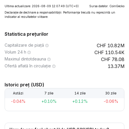
Ultima actualizare: 2026-08-09 12:07:49
(UTC+0)
Sursa datelor: CoinGecko
Declarație de declinare a responsabilității: Performanța trecută nu reprezintă un
indicator al rezultatelor viitoare.
Statistica prețurilor
Capitalizare de piață
10.82M
Volum 24 h
110.54K
Maximul dintotdeauna
78.08
Ofertă aflată în circulație
13.37M
Istoric preț (USD)
Astăzi
7 zile
14 zile
30 zile
-0.04%
+0.10%
+0.12%
-0.06%