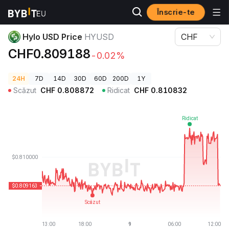
Înscrie-te
Prețuri Crypto
Hylo USD Price HYUSD
Hylo USD Price
HYUSD
CHF
CHF0.809188
-0.02%
24H
7D
14D
30D
60D
200D
1Y
Scăzut
CHF
0.808872
Ridicat
CHF
0.810832