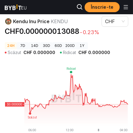
Înscrie-te
Prețuri Crypto
Kendu Inu Price KENDU
Kendu Inu Price
KENDU
CHF
CHF0.000000013088
-0.23%
24H
7D
14D
30D
60D
200D
1Y
Scăzut
CHF
0.000000
Ridicat
CHF
0.000000