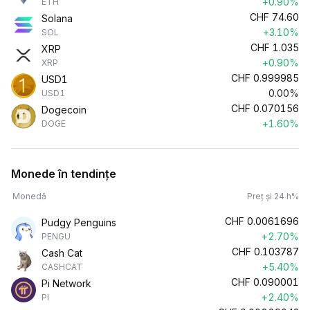
+0.90%
ETH
CHF
74.60
Solana
+3.10%
SOL
CHF
1.035
XRP
+0.90%
XRP
CHF
0.999985
USD1
0.00%
USD1
CHF
0.070156
Dogecoin
+1.60%
DOGE
Monede în tendințe
Monedă
Preț și 24 h%
CHF
0.0061696
Pudgy Penguins
+2.70%
PENGU
CHF
0.103787
Cash Cat
+5.40%
CASHCAT
CHF
0.090001
Pi Network
+2.40%
PI