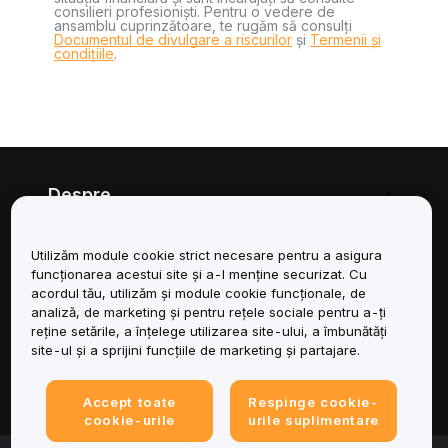
consilieri profesioniști. Pentru o vedere de
ansamblu cuprinzătoare, te rugăm să consulți
Documentul de divulgare a riscurilor
și
Termenii și
condițiile
.
Despre
Servicii
Utilizăm module cookie strict necesare pentru a asigura
funcționarea acestui site și a-l menține securizat. Cu
Asistență
acordul tău, utilizăm și module cookie funcționale, de
analiză, de marketing și pentru rețele sociale pentru a-ți
reține setările, a înțelege utilizarea site-ului, a îmbunătăți
Produse
site-ul și a sprijini funcțiile de marketing și partajare.
Juridic
Accept toate
Respinge cookie-
cookie-urile
urile suplimentare