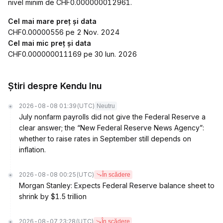
nivel minim de CHF0.000000012961.
Cel mai mare preț și data
CHF0.00000556 pe 2 Nov. 2024
Cel mai mic preț și data
CHF0.000000011169 pe 30 Iun. 2026
Știri despre Kendu Inu
2026-08-08 01:39
(UTC)
Neutru
July nonfarm payrolls did not give the Federal Reserve a
clear answer; the “New Federal Reserve News Agency”:
whether to raise rates in September still depends on
inflation.
2026-08-08 00:25
(UTC)
În scădere
Morgan Stanley: Expects Federal Reserve balance sheet to
shrink by $1.5 trillion
2026-08-07 23:28
(UTC)
În scădere