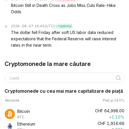
Bitcoin Still in Death Cross as Jobs Miss Cuts Rate-Hike
Odds
2026-08-07 19:45
(UTC)
optimist
The dollar fell Friday after soft US labor data reduced
expectations that the Federal Reserve will raise interest
rates in the near term.
Cryptomonede la mare căutare
Caută
Cryptomonede cu cea mai mare capitalizare de piață
Monedă
Preț și 24 h%
CHF
64,998.00
Bitcoin
+1.10%
BTC
CHF
1,916.66
Ethereum