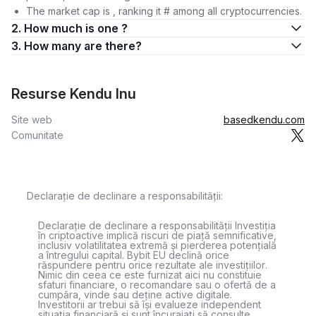
The market cap is , ranking it # among all cryptocurrencies.
2. How much is one ?
3. How many are there?
Resurse Kendu Inu
Site web
basedkendu.com
Comunitate
Declarație de declinare a responsabilității:
Declarație de declinare a responsabilității Investiția
în criptoactive implică riscuri de piață semnificative,
inclusiv volatilitatea extremă și pierderea potențială
a întregului capital. Bybit EU declină orice
răspundere pentru orice rezultate ale investițiilor.
Nimic din ceea ce este furnizat aici nu constituie
sfaturi financiare, o recomandare sau o ofertă de a
cumpăra, vinde sau deține active digitale.
Investitorii ar trebui să își evalueze independent
situația financiară și sunt încurajați să consulte