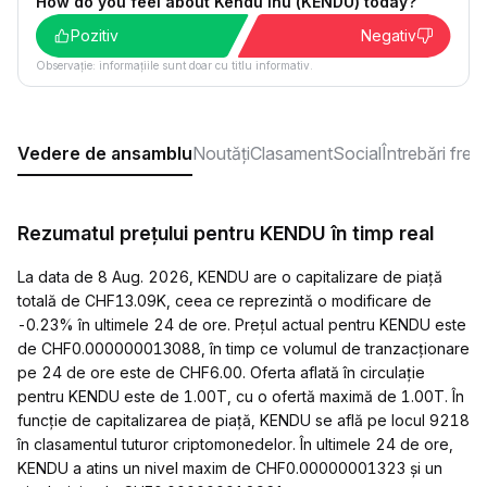
How do you feel about Kendu Inu (KENDU) today?
Pozitiv
Negativ
Observație: informațiile sunt doar cu titlu informativ.
Vedere de ansamblu
Noutăți
Clasament
Social
Întrebări fre
Rezumatul prețului pentru KENDU în timp real
La data de 8 Aug. 2026, KENDU are o capitalizare de piață
totală de CHF13.09K, ceea ce reprezintă o modificare de
-0.23% în ultimele 24 de ore. Prețul actual pentru KENDU este
de CHF0.000000013088, în timp ce volumul de tranzacționare
pe 24 de ore este de CHF6.00. Oferta aflată în circulație
pentru KENDU este de 1.00T, cu o ofertă maximă de 1.00T. În
funcție de capitalizarea de piață, KENDU se află pe locul 9218
în clasamentul tuturor criptomonedelor. În ultimele 24 de ore,
KENDU a atins un nivel maxim de CHF0.00000001323 și un