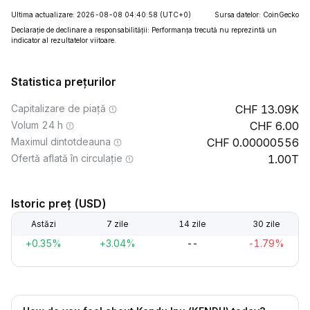
Ultima actualizare: 2026-08-08 04:40:58
(UTC+0)
Sursa datelor: CoinGecko
Declarație de declinare a responsabilității: Performanța trecută nu reprezintă un
indicator al rezultatelor viitoare.
Statistica prețurilor
Capitalizare de piață
13.09K
Volum 24 h
6.00
Maximul dintotdeauna
0.00000556
Ofertă aflată în circulație
1.00T
Istoric preț (USD)
Astăzi
7 zile
14 zile
30 zile
+0.35%
+3.04%
--
-1.79%