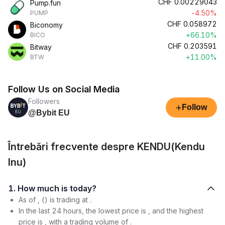
CHF
0.00229043
Pump.fun
-4.50%
PUMP
CHF
0.058972
Biconomy
+66.10%
BICO
CHF
0.203591
Bitway
+11.00%
BTW
Follow Us on Social Media
Followers
+
Follow
@Bybit EU
Întrebări frecvente despre KENDU(Kendu
Inu)
1. How much is today?
As of , () is trading at .
In the last 24 hours, the lowest price is , and the highest
price is , with a trading volume of .