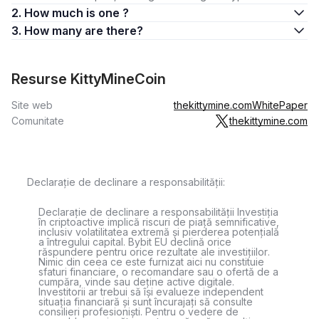
2. How much is one ?
3. How many are there?
Resurse KittyMineCoin
Site web
thekittymine.com
WhitePaper
Comunitate
thekittymine.com
Declarație de declinare a responsabilității:
Declarație de declinare a responsabilității Investiția
în criptoactive implică riscuri de piață semnificative,
inclusiv volatilitatea extremă și pierderea potențială
a întregului capital. Bybit EU declină orice
răspundere pentru orice rezultate ale investițiilor.
Nimic din ceea ce este furnizat aici nu constituie
sfaturi financiare, o recomandare sau o ofertă de a
cumpăra, vinde sau deține active digitale.
Investitorii ar trebui să își evalueze independent
situația financiară și sunt încurajați să consulte
consilieri profesioniști. Pentru o vedere de