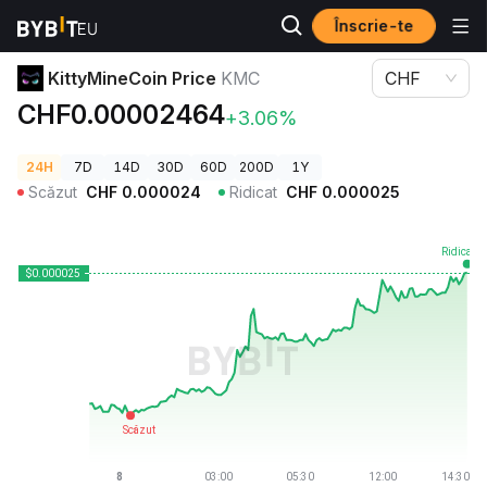
Înscrie-te
Prețuri Crypto
KittyMineCoin Price KMC
KittyMineCoin Price
KMC
CHF
CHF0.00002464
+3.06%
24H
7D
14D
30D
60D
200D
1Y
Scăzut
CHF
0.000024
Ridicat
CHF
0.000025