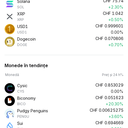
CHF
75.74
Solana
+2.30%
SOL
CHF
1.042
XRP
+0.50%
XRP
CHF
0.999601
USD1
0.00%
USD1
CHF
0.070806
Dogecoin
+0.70%
DOGE
Monede în tendințe
Monedă
Preț și 24 h%
CHF
0.853029
Cysic
0.00%
CYS
CHF
0.051623
Biconomy
+20.30%
BICO
CHF
0.00625275
Pudgy Penguins
+3.60%
PENGU
CHF
0.694669
Sui