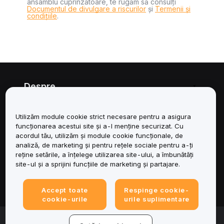
ansamblu cuprinzătoare, te rugăm să consulți
Documentul de divulgare a riscurilor
și
Termenii și
condițiile
.
Despre
Servicii
Utilizăm module cookie strict necesare pentru a asigura
funcționarea acestui site și a-l menține securizat. Cu
Asistență
acordul tău, utilizăm și module cookie funcționale, de
analiză, de marketing și pentru rețele sociale pentru a-ți
reține setările, a înțelege utilizarea site-ului, a îmbunătăți
Produse
site-ul și a sprijini funcțiile de marketing și partajare.
Juridic
Accept toate
Respinge cookie-
cookie-urile
urile suplimentare
© 2025-2026 Bybit.eu. All rights reserved.