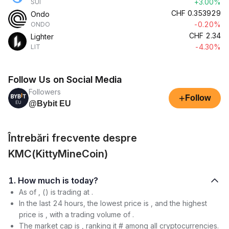
+3.00%
SUI
CHF
0.353929
Ondo
-0.20%
ONDO
CHF
2.34
Lighter
-4.30%
LIT
Follow Us on Social Media
Followers
+
Follow
@Bybit EU
Întrebări frecvente despre
KMC(KittyMineCoin)
1. How much is today?
As of , () is trading at .
In the last 24 hours, the lowest price is , and the highest
price is , with a trading volume of .
The market cap is , ranking it # among all cryptocurrencies.