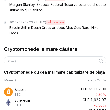
Morgan Stanley: Expects Federal Reserve balance sheet to
shrink by $1.5 trillion
2026-08-07 23:28
(UTC)
În scădere
Bitcoin Still in Death Cross as Jobs Miss Cuts Rate-Hike
Odds
Cryptomonede la mare căutare
Caută
Cryptomonede cu cea mai mare capitalizare de piață
Monedă
Preț și 24 h%
CHF
65,087.00
Bitcoin
-0.30%
BTC
CHF
1,922.07
Ethereum
-0.50%
ETH