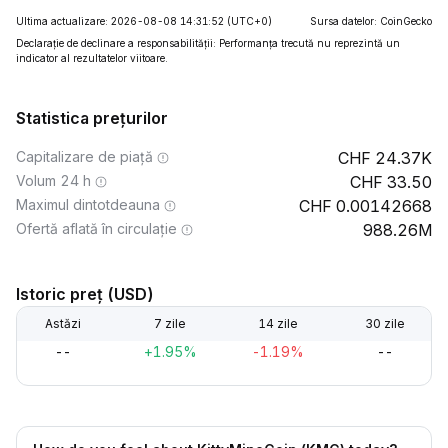
Ultima actualizare: 2026-08-08 14:31:52
(UTC+0)
Sursa datelor: CoinGecko
Declarație de declinare a responsabilității: Performanța trecută nu reprezintă un
indicator al rezultatelor viitoare.
Statistica prețurilor
Capitalizare de piață
24.37K
Volum 24 h
33.50
Maximul dintotdeauna
0.00142668
Ofertă aflată în circulație
988.26M
Istoric preț (USD)
Astăzi
7 zile
14 zile
30 zile
--
+1.95%
-1.19%
--