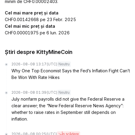
minim de CHF0.00002403.
Cel mai mare preț și data
CHF0.00142668 pe 23 Febr. 2025
Cel mai mic preț și data
CHF0.00001975 pe 6 Iun. 2026
Știri despre KittyMineCoin
2026-08-08 13:17
(UTC)
Neutru
Why One Top Economist Says the Fed’s Inflation Fight Can’t
Be Won With Rate Hikes
2026-08-08 01:39
(UTC)
Neutru
July nonfarm payrolls did not give the Federal Reserve a
clear answer; the “New Federal Reserve News Agency”:
whether to raise rates in September still depends on
inflation.
2026-08-08 00:25
(UTC)
În scădere