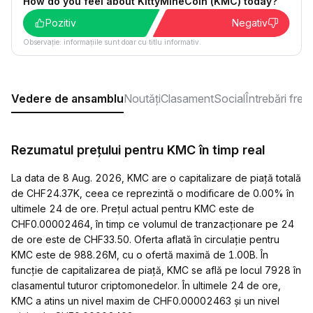
How do you feel about KittyMineCoin (KMC) today?
Pozitiv
Negativ
Observație: informațiile sunt doar cu titlu informativ.
Vedere de ansamblu
Noutăți
Clasament
Social
Întrebări fre
Rezumatul prețului pentru KMC în timp real
La data de 8 Aug. 2026, KMC are o capitalizare de piață totală
de CHF24.37K, ceea ce reprezintă o modificare de 0.00% în
ultimele 24 de ore. Prețul actual pentru KMC este de
CHF0.00002464, în timp ce volumul de tranzacționare pe 24
de ore este de CHF33.50. Oferta aflată în circulație pentru
KMC este de 988.26M, cu o ofertă maximă de 1.00B. În
funcție de capitalizarea de piață, KMC se află pe locul 7928 în
clasamentul tuturor criptomonedelor. În ultimele 24 de ore,
KMC a atins un nivel maxim de CHF0.00002463 și un nivel