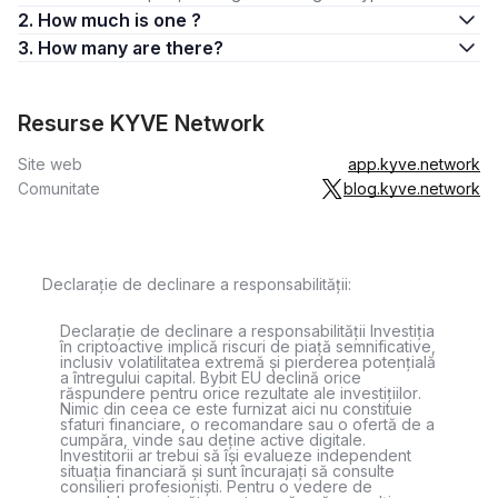
2. How much is one ?
3. How many are there?
Resurse KYVE Network
Site web
app.kyve.network
Comunitate
blog.kyve.network
Declarație de declinare a responsabilității:
Declarație de declinare a responsabilității Investiția
în criptoactive implică riscuri de piață semnificative,
inclusiv volatilitatea extremă și pierderea potențială
a întregului capital. Bybit EU declină orice
răspundere pentru orice rezultate ale investițiilor.
Nimic din ceea ce este furnizat aici nu constituie
sfaturi financiare, o recomandare sau o ofertă de a
cumpăra, vinde sau deține active digitale.
Investitorii ar trebui să își evalueze independent
situația financiară și sunt încurajați să consulte
consilieri profesioniști. Pentru o vedere de