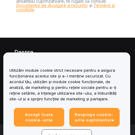
ansamblu cuprinzătoare, te rugăm să consulți
Documentul de divulgare a riscurilor
și
Termenii și
condițiile
.
Despre
Servicii
Utilizăm module cookie strict necesare pentru a asigura
funcționarea acestui site și a-l menține securizat. Cu
Asistență
acordul tău, utilizăm și module cookie funcționale, de
analiză, de marketing și pentru rețele sociale pentru a-ți
reține setările, a înțelege utilizarea site-ului, a îmbunătăți
Produse
site-ul și a sprijini funcțiile de marketing și partajare.
Juridic
Accept toate
Respinge cookie-
cookie-urile
urile suplimentare
© 2025-2026 Bybit.eu. All rights reserved.