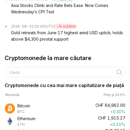
Asia Stocks Climb and Rate Bets Ease. Now Comes
Wednesday’s CPI Test
2026-08-10 02:29
(UTC)
În scădere
Gold retreats from June 17 highest amid USD uptick; holds
above $4,300 pivotal support
Cryptomonede la mare căutare
Caută
Cryptomonede cu cea mai mare capitalizare de piață
Monedă
Preț și 24 h%
CHF
64,962.00
Bitcoin
+0.30%
BTC
CHF
1,915.27
Ethereum
+0.10%
ETH