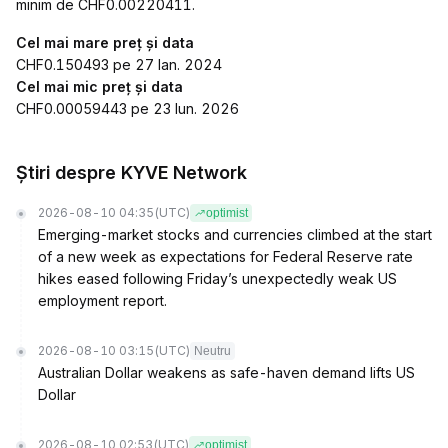
minim de CHF0.00220411.
Cel mai mare preț și data
CHF0.150493 pe 27 Ian. 2024
Cel mai mic preț și data
CHF0.00059443 pe 23 Iun. 2026
Știri despre KYVE Network
2026-08-10 04:35
(UTC)
optimist
Emerging-market stocks and currencies climbed at the start
of a new week as expectations for Federal Reserve rate
hikes eased following Friday’s unexpectedly weak US
employment report.
2026-08-10 03:15
(UTC)
Neutru
Australian Dollar weakens as safe-haven demand lifts US
Dollar
2026-08-10 02:53
(UTC)
optimist