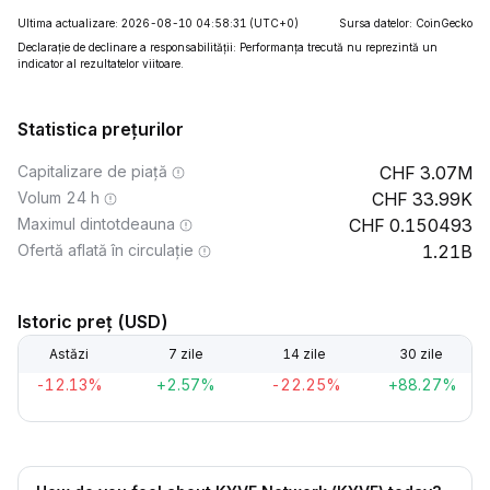
Ultima actualizare: 2026-08-10 04:58:31
(UTC+0)
Sursa datelor: CoinGecko
Declarație de declinare a responsabilității: Performanța trecută nu reprezintă un
indicator al rezultatelor viitoare.
Statistica prețurilor
Capitalizare de piață
3.07M
Volum 24 h
33.99K
Maximul dintotdeauna
0.150493
Ofertă aflată în circulație
1.21B
Istoric preț (USD)
Astăzi
7 zile
14 zile
30 zile
-12.13%
+2.57%
-22.25%
+88.27%