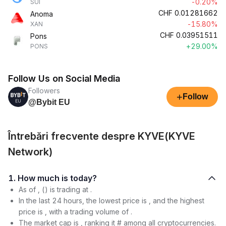
-0.20%
SUI
CHF
0.01281662
Anoma
-15.80%
XAN
CHF
0.03951511
Pons
+29.00%
PONS
Follow Us on Social Media
Followers
+
Follow
@Bybit EU
Întrebări frecvente despre KYVE(KYVE
Network)
1. How much is today?
As of , () is trading at .
In the last 24 hours, the lowest price is , and the highest
price is , with a trading volume of .
The market cap is , ranking it # among all cryptocurrencies.