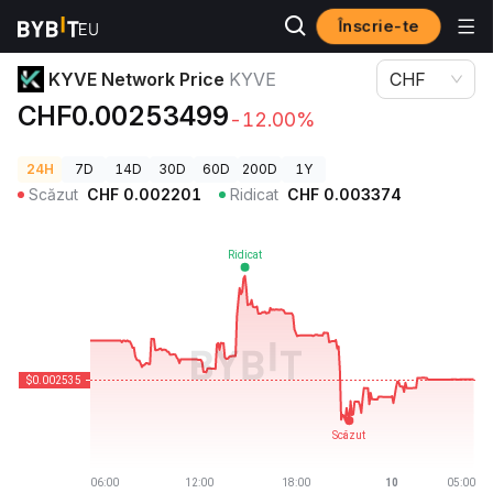
Înscrie-te
Prețuri Crypto
KYVE Network Price KYVE
KYVE Network Price
KYVE
CHF
CHF0.00253499
-12.00%
24H
7D
14D
30D
60D
200D
1Y
Scăzut
CHF
0.002201
Ridicat
CHF
0.003374