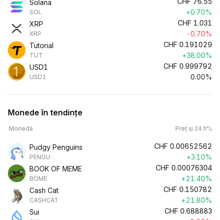
CHF
76.55
Solana
+0.70%
SOL
CHF
1.031
XRP
-0.70%
XRP
CHF
0.191029
Tutorial
+38.00%
TUT
CHF
0.999792
USD1
0.00%
USD1
Monede în tendințe
Monedă
Preț și 24 h%
CHF
0.00652562
Pudgy Penguins
+3.10%
PENGU
CHF
0.00076304
BOOK OF MEME
+21.40%
BOME
CHF
0.150782
Cash Cat
+21.80%
CASHCAT
CHF
0.688883
Sui