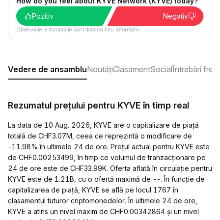
How do you feel about KYVE Network (KYVE) today?
Pozitiv
Negativ
Observație: informațiile sunt doar cu titlu informativ.
Vedere de ansamblu
Noutăți
Clasament
Social
Întrebări fre
Rezumatul prețului pentru KYVE în timp real
La data de 10 Aug. 2026, KYVE are o capitalizare de piață
totală de CHF3.07M, ceea ce reprezintă o modificare de
-11.98% în ultimele 24 de ore. Prețul actual pentru KYVE este
de CHF0.00253499, în timp ce volumul de tranzacționare pe
24 de ore este de CHF33.99K. Oferta aflată în circulație pentru
KYVE este de 1.21B, cu o ofertă maximă de --. În funcție de
capitalizarea de piață, KYVE se află pe locul 1767 în
clasamentul tuturor criptomonedelor. În ultimele 24 de ore,
KYVE a atins un nivel maxim de CHF0.00342864 și un nivel