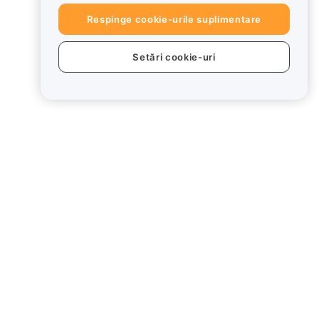
Respinge cookie-urile suplimentare
Setări cookie-uri
use
Juridic
ționează
Politica privind
conflictele de interese
Rezumatul Politicii de
custodie și administrare
ard
Informații ESG
Cărți albe pentru
activele cripto