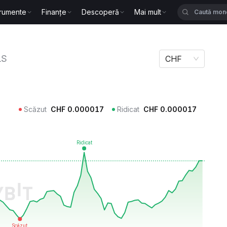
trumente
Finanțe
Descoperă
Mai mult
LS
CHF
Scăzut
CHF
0.000017
Ridicat
CHF
0.000017