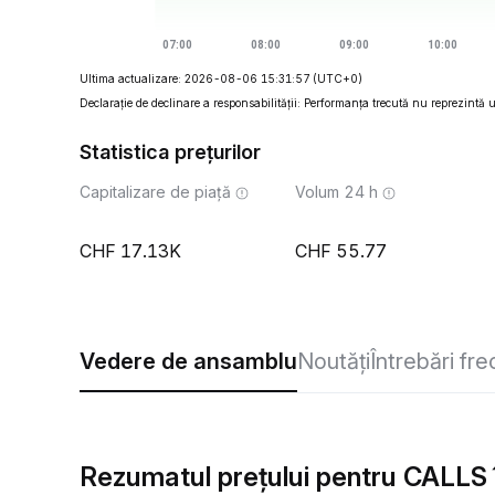
Ultima actualizare: 2026-08-06 15:31:57
(UTC+0)
Declarație de declinare a responsabilității: Performanța trecută nu reprezintă un
Statistica prețurilor
Capitalizare de piață
Volum 24 h
17.13K
55.77
Vedere de ansamblu
Noutăți
Întrebări fr
Rezumatul prețului pentru CALLS î