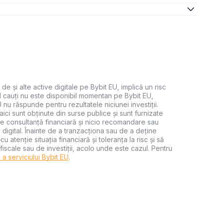
 de și alte active digitale pe Bybit EU, implică un risc
 îl cauți nu este disponibil momentan pe Bybit EU,
U nu răspunde pentru rezultatele niciunei investiții.
aici sunt obținute din surse publice și sunt furnizate
uie consultanță financiară și nicio recomandare sau
digital. Înainte de a tranzacționa sau de a deține
 cu atenție situația financiară și toleranța la risc și să
, fiscale sau de investiții, acolo unde este cazul. Pentru
e a serviciului Bybit EU
.