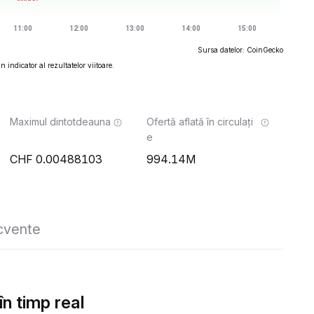
Sursa datelor: CoinGecko
 indicator al rezultatelor viitoare.
Maximul dintotdeauna
Ofertă aflată în circulați
e
0.00488103
994.14M
ecvente
n timp real