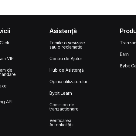
icii
Asistență
Prod
Click
Trimite o sesizare
Tranzac
sau o reclamație
Earn
ram VIP
Centru de Ajutor
Bybit C
ram de
Hub de Asistență
mandare
Opinia utilizatorului
Taxe
Bybit Learn
n
ng API
Comision de
tranzacționare
Verificarea
Autenticității