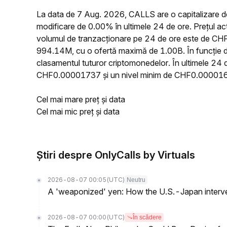
La data de 7 Aug. 2026, CALLS are o capitalizare d
modificare de 0.00% în ultimele 24 de ore. Prețul 
volumul de tranzacționare pe 24 de ore este de CHF5
994.14M, cu o ofertă maximă de 1.00B. În funcție de
clasamentul tuturor criptomonedelor. În ultimele 24
CHF0.00001737 și un nivel minim de CHF0.00001
Cel mai mare preț și data
Cel mai mic preț și data
Știri despre OnlyCalls by Virtuals
2026-08-07 00:05
(UTC)
Neutru
A 'weaponized' yen: How the U.S.-Japan interve
2026-08-07 00:00
(UTC)
În scădere