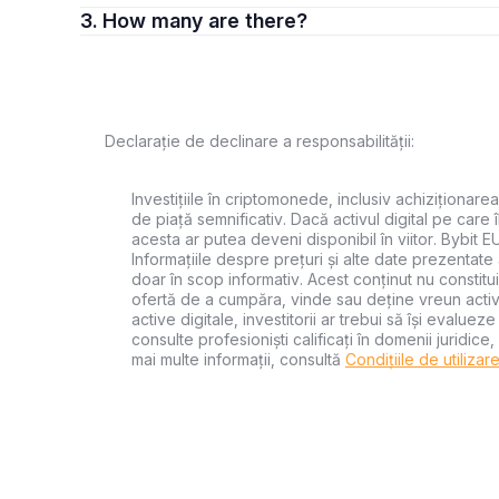
3. How many are there?
Declarație de declinare a responsabilității:
Investițiile în criptomonede, inclusiv achiziționarea
de piață semnificativ. Dacă activul digital pe care
acesta ar putea deveni disponibil în viitor. Bybit E
Informațiile despre prețuri și alte date prezentate 
doar în scop informativ. Acest conținut nu constit
ofertă de a cumpăra, vinde sau deține vreun activ 
active digitale, investitorii ar trebui să își evalueze
consulte profesioniști calificați în domenii juridice
mai multe informații, consultă
Condițiile de utilizar