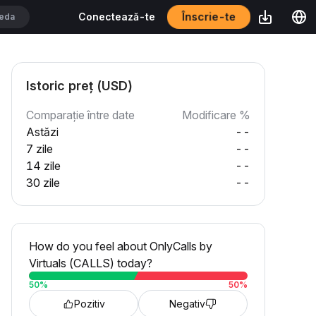
Înscrie-te
Conectează-te
Istoric preț (USD)
Comparație între date
Modificare %
Astăzi
--
7 zile
--
14 zile
--
30 zile
--
How do you feel about OnlyCalls by
Virtuals (CALLS) today?
50
%
50
%
Pozitiv
Negativ