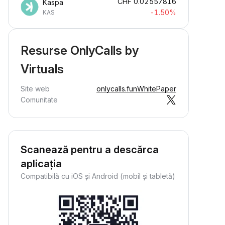
CHF
0.02557816
Kaspa
-1.50%
KAS
Resurse OnlyCalls by
Virtuals
Site web
onlycalls.fun
WhitePaper
Comunitate
Scanează pentru a descărca
aplicația
Compatibilă cu iOS și Android (mobil și tabletă)