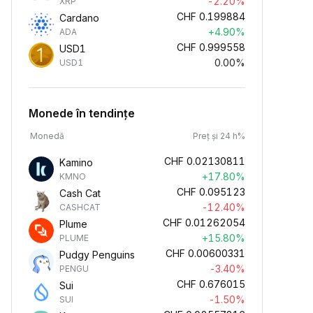
-2.20%
XRP
CHF
0.199884
Cardano
+4.90%
ADA
CHF
0.999558
USD1
0.00%
USD1
Monede în tendințe
Monedă
Preț și 24 h%
CHF
0.02130811
Kamino
+17.80%
KMNO
CHF
0.095123
Cash Cat
-12.40%
CASHCAT
CHF
0.01262054
Plume
+15.80%
PLUME
CHF
0.00600331
Pudgy Penguins
-3.40%
PENGU
CHF
0.676015
Sui
-1.50%
SUI