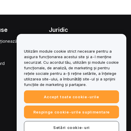
use
Juridic
ționează
Politica privind
conflictele de interese
Utilizăm module cookie strict necesare pentru a
Rezumatul Politicii de
asigura funcționarea acestui site și a-l menține
custodie și administrare
securizat. Cu acordul tău, utilizăm și module cookie
ard
funcționale, de analiză, de marketing și pentru
Informații ESG
rețele sociale pentru a-ți reține setările, a înțelege
utilizarea site-ului, a îmbunătăți site-ul și a sprijini
Cărți albe pentru
funcțiile de marketing și partajare.
activele cripto
Accept toate cookie-urile
Respinge cookie-urile suplimentare
Setări cookie-uri