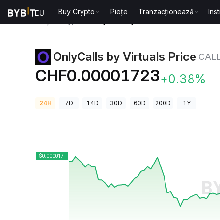
Buy Crypto
Piețe
Tranzacționează
Ins
Prețuri Crypto
OnlyCalls by Virtuals Price CALLS
OnlyCalls by Virtuals Price
CAL
CHF0.00001723
+0.38%
24H
7D
14D
30D
60D
200D
1Y