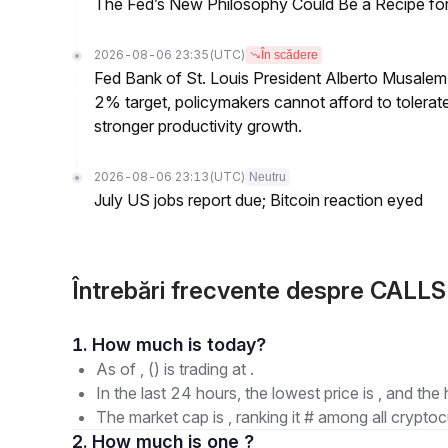
The Fed’s New Philosophy Could Be a Recipe for I
2026-08-06 23:35
(UTC)
În scădere
Fed Bank of St. Louis President Alberto Musalem s
2% target, policymakers cannot afford to tolerate h
stronger productivity growth.
2026-08-06 23:13
(UTC)
Neutru
July US jobs report due; Bitcoin reaction eyed
Întrebări frecvente despre CALLS(
1. How much is today?
As of , () is trading at .
In the last 24 hours, the lowest price is , and the 
The market cap is , ranking it # among all cryptoc
2. How much is one ?