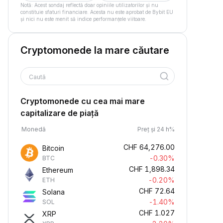
Notă: Acest sondaj reflectă doar opiniile utilizatorilor și nu
constituie sfaturi financiare. Acesta nu este aprobat de Bybit EU
și nici nu este menit să indice performanțele viitoare.
Cryptomonede la mare căutare
Caută
Cryptomonede cu cea mai mare
capitalizare de piață
Monedă
Preț și 24 h%
CHF
64,276.00
Bitcoin
-0.30%
BTC
CHF
1,898.34
Ethereum
-0.20%
ETH
CHF
72.64
Solana
-1.40%
SOL
CHF
1.027
XRP