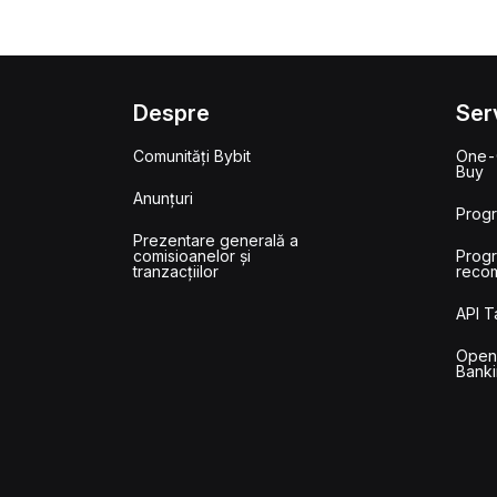
Despre
Serv
Comunități Bybit
One-
Buy
Anunțuri
Prog
Prezentare generală a
comisioanelor și
Prog
tranzacțiilor
reco
API 
Ope
Banki