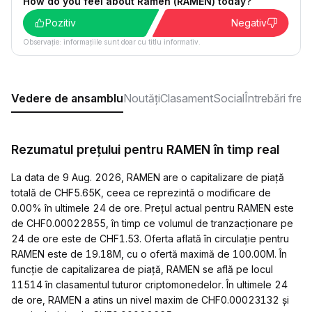
How do you feel about Ramen (RAMEN) today?
Pozitiv
Negativ
Observație: informațiile sunt doar cu titlu informativ.
Vedere de ansamblu
Noutăți
Clasament
Social
Întrebări fre
Rezumatul prețului pentru RAMEN în timp real
La data de 9 Aug. 2026, RAMEN are o capitalizare de piață
totală de CHF5.65K, ceea ce reprezintă o modificare de
0.00% în ultimele 24 de ore. Prețul actual pentru RAMEN este
de CHF0.00022855, în timp ce volumul de tranzacționare pe
24 de ore este de CHF1.53. Oferta aflată în circulație pentru
RAMEN este de 19.18M, cu o ofertă maximă de 100.00M. În
funcție de capitalizarea de piață, RAMEN se află pe locul
11514 în clasamentul tuturor criptomonedelor. În ultimele 24
de ore, RAMEN a atins un nivel maxim de CHF0.00023132 și