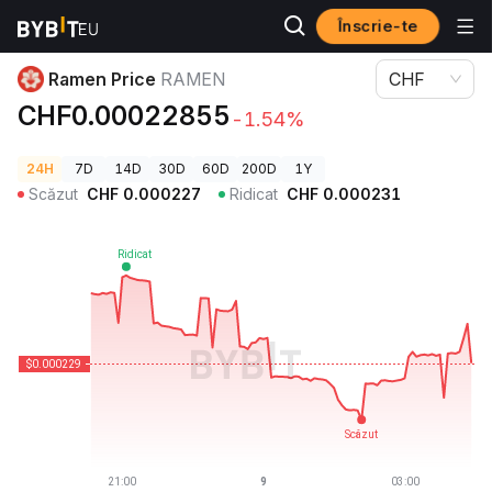
Înscrie-te
Prețuri Crypto
Ramen Price RAMEN
Ramen Price
RAMEN
CHF
CHF0.00022855
-1.54%
24H
7D
14D
30D
60D
200D
1Y
Scăzut
CHF
0.000227
Ridicat
CHF
0.000231