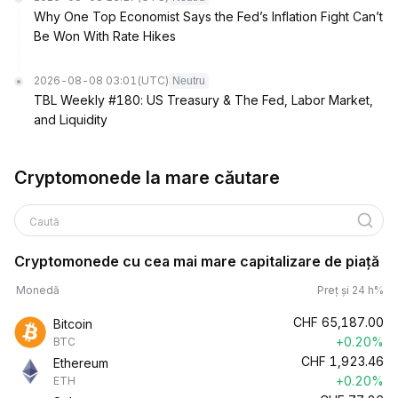
Why One Top Economist Says the Fed’s Inflation Fight Can’t
Be Won With Rate Hikes
2026-08-08 03:01
(UTC)
Neutru
TBL Weekly #180: US Treasury & The Fed, Labor Market,
and Liquidity
Cryptomonede la mare căutare
Caută
Cryptomonede cu cea mai mare capitalizare de piață
Monedă
Preț și 24 h%
CHF
65,187.00
Bitcoin
+0.20%
BTC
CHF
1,923.46
Ethereum
+0.20%
ETH