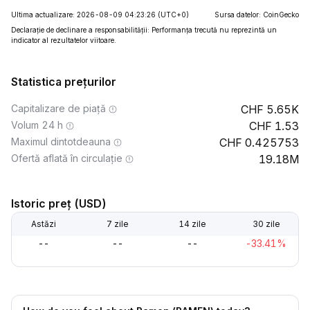
Ultima actualizare: 2026-08-09 04:23:26
(UTC+0)
Sursa datelor: CoinGecko
Declarație de declinare a responsabilității: Performanța trecută nu reprezintă un
indicator al rezultatelor viitoare.
Statistica prețurilor
Capitalizare de piață
5.65K
Volum 24 h
1.53
Maximul dintotdeauna
0.425753
Ofertă aflată în circulație
19.18M
Istoric preț (USD)
Astăzi
7 zile
14 zile
30 zile
--
--
--
-33.41%