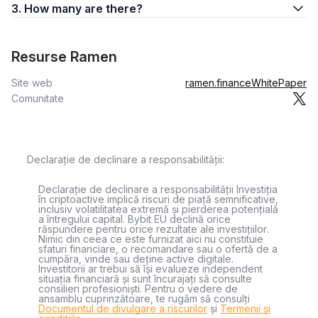
3. How many are there?
Resurse Ramen
Site web
ramen.finance
WhitePaper
Comunitate
Declarație de declinare a responsabilității:
Declarație de declinare a responsabilității Investiția
în criptoactive implică riscuri de piață semnificative,
inclusiv volatilitatea extremă și pierderea potențială
a întregului capital. Bybit EU declină orice
răspundere pentru orice rezultate ale investițiilor.
Nimic din ceea ce este furnizat aici nu constituie
sfaturi financiare, o recomandare sau o ofertă de a
cumpăra, vinde sau deține active digitale.
Investitorii ar trebui să își evalueze independent
situația financiară și sunt încurajați să consulte
consilieri profesioniști. Pentru o vedere de
ansamblu cuprinzătoare, te rugăm să consulți
Documentul de divulgare a riscurilor
și
Termenii și