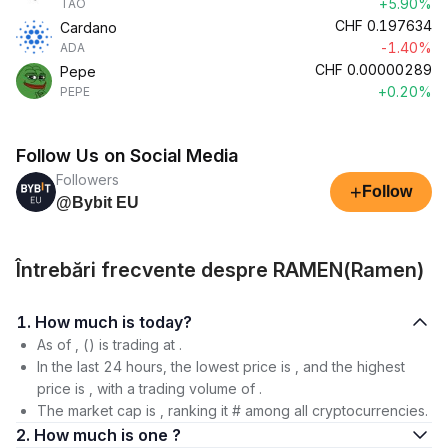
+5.90%
TAO
CHF
0.197634
Cardano
-1.40%
ADA
CHF
0.00000289
Pepe
+0.20%
PEPE
Follow Us on Social Media
Followers
+
Follow
@Bybit EU
Întrebări frecvente despre RAMEN(Ramen)
1. How much is today?
As of , () is trading at .
In the last 24 hours, the lowest price is , and the highest
price is , with a trading volume of .
The market cap is , ranking it # among all cryptocurrencies.
2. How much is one ?