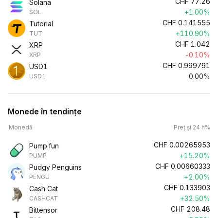
CHF
77.26
Solana
+1.00%
SOL
CHF
0.141555
Tutorial
+110.90%
TUT
CHF
1.042
XRP
-0.10%
XRP
CHF
0.999791
USD1
0.00%
USD1
Monede în tendințe
Monedă
Preț și 24 h%
CHF
0.00265953
Pump.fun
+15.20%
PUMP
CHF
0.00660333
Pudgy Penguins
+2.00%
PENGU
CHF
0.133903
Cash Cat
+32.50%
CASHCAT
CHF
208.48
Bittensor