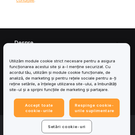
condițiile
.
Despre
Servicii
Utilizăm module cookie strict necesare pentru a asigura
funcționarea acestui site și a-l menține securizat. Cu
Asistență
acordul tău, utilizăm și module cookie funcționale, de
analiză, de marketing și pentru rețele sociale pentru a-ți
reține setările, a înțelege utilizarea site-ului, a îmbunătăți
Produse
site-ul și a sprijini funcțiile de marketing și partajare.
Juridic
Accept toate
Respinge cookie-
cookie-urile
urile suplimentare
© 2025-2026 Bybit.eu. All rights reserved.
Setări cookie-uri
Condițiile de utilizare a serviciului
|
Termene de