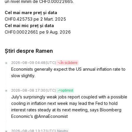
un nivel minim de CHF0.00022665.
Cel mai mare preț și data
CHF0.425753 pe 2 Mart. 2025
Cel mai mic preț și data
CHF0.00022661 pe 9 Aug. 2026
Știri despre Ramen
2026-08-09 04:48
(UTC)
În scădere
Economists generally expect the US annual inflation rate to
slow slightly.
2026-08-08 17:30
(UTC)
optimist
July’s surprisingly weak jobs report coupled with a possible
cooling in inflation next week may lead the Fed to hold
interest rates steady at its next meeting, says Bloomberg
Economic’s @AnnaEconomist
2026-08-08 13:17
(UTC)
Neutru