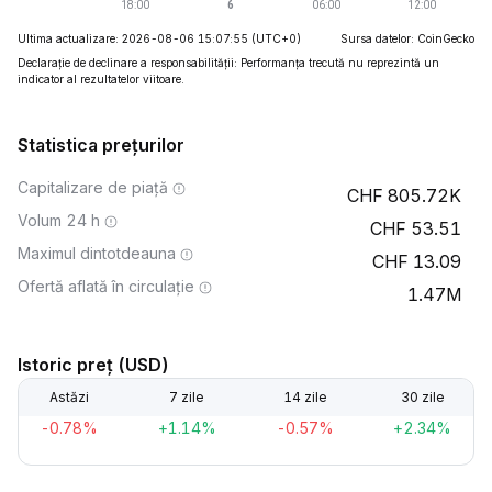
Ultima actualizare: 2026-08-06 15:07:55
(UTC+0)
Sursa datelor: CoinGecko
Declarație de declinare a responsabilității: Performanța trecută nu reprezintă un
indicator al rezultatelor viitoare.
Statistica prețurilor
Capitalizare de piață
805.72K
Volum 24 h
53.51
Maximul dintotdeauna
13.09
Ofertă aflată în circulație
1.47M
Istoric preț (USD)
Astăzi
7 zile
14 zile
30 zile
-0.78%
+1.14%
-0.57%
+2.34%