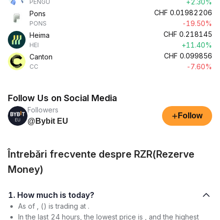
+2.30%
PENGU
CHF
0.01982206
Pons
-19.50%
PONS
CHF
0.218145
Heima
+11.40%
HEI
CHF
0.099856
Canton
-7.60%
CC
Follow Us on Social Media
Followers
+
Follow
@Bybit EU
Întrebări frecvente despre RZR(Rezerve
Money)
1. How much is today?
As of , () is trading at .
In the last 24 hours, the lowest price is , and the highest