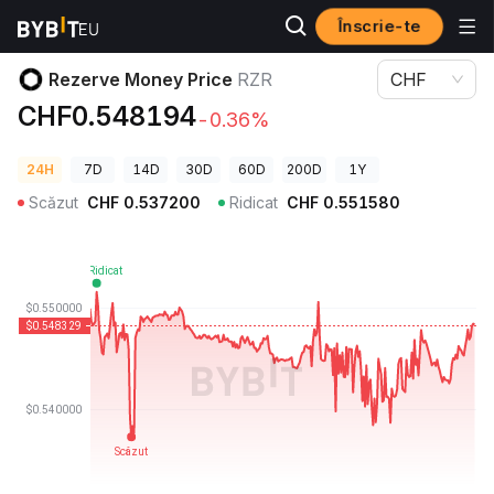
Înscrie-te
Prețuri Crypto
Rezerve Money Price RZR
Rezerve Money Price
RZR
CHF
CHF0.548194
-0.36%
24H
7D
14D
30D
60D
200D
1Y
Scăzut
CHF
0.537200
Ridicat
CHF
0.551580