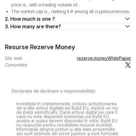
price is , with a trading volume of .
The market cap is , ranking it # among all cryptocurrencies.
2. How much is one ?
3. How many are there?
Resurse Rezerve Money
Site web
rezerve.money
WhitePaper
Comunitate
Declarație de declinare a responsabilității:
Investițiile în criptomonede, inclusiv achiziționarea
de și alte active digitale pe Bybit EU, implică un risc
de piață semnificativ. Dacă activul digital pe care îl
cauți nu este disponibil momentan pe Bybit EU,
acesta ar putea deveni disponibil în viitor. Bybit EU
nu răspunde pentru rezultatele niciunei investiții.
Informațiile despre prețuri și alte date prezentate
aici sunt obținute din surse publice și sunt furnizate