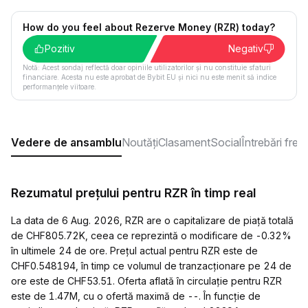
How do you feel about Rezerve Money (RZR) today?
Pozitiv
Negativ
Notă: Acest sondaj reflectă doar opiniile utilizatorilor și nu constituie sfaturi
financiare. Acesta nu este aprobat de Bybit EU și nici nu este menit să indice
performanțele viitoare.
Vedere de ansamblu
Noutăți
Clasament
Social
Întrebări fre
Rezumatul prețului pentru RZR în timp real
La data de 6 Aug. 2026, RZR are o capitalizare de piață totală
de CHF805.72K, ceea ce reprezintă o modificare de -0.32%
în ultimele 24 de ore. Prețul actual pentru RZR este de
CHF0.548194, în timp ce volumul de tranzacționare pe 24 de
ore este de CHF53.51. Oferta aflată în circulație pentru RZR
este de 1.47M, cu o ofertă maximă de --. În funcție de