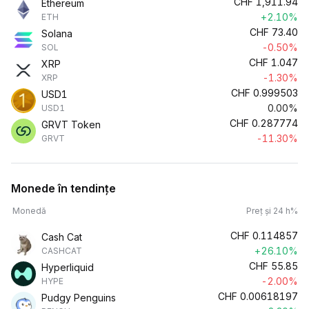
CHF
1,911.94
Ethereum
+2.10%
ETH
CHF
73.40
Solana
-0.50%
SOL
CHF
1.047
XRP
-1.30%
XRP
CHF
0.999503
USD1
0.00%
USD1
CHF
0.287774
GRVT Token
-11.30%
GRVT
Monede în tendințe
Monedă
Preț și 24 h%
CHF
0.114857
Cash Cat
+26.10%
CASHCAT
CHF
55.85
Hyperliquid
-2.00%
HYPE
CHF
0.00618197
Pudgy Penguins