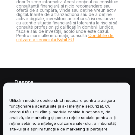
doar în scop informativ. Acest conținut nu constituie
consultanță financiară și nicio recomandare sau
ofertă de a cumpăra, vinde sau deține vreun activ
digital. Înainte de a tranzacționa sau de a deține
active digitale, investitorii ar trebui să își evalueze
cu atenție situația financiară și toleranța la risc și să
consulte profesioniști calificați în domenii juridice,
fiscale sau de investiții, acolo unde este cazul.
Pentru mai multe informații, consultă
Condițiile de
utilizare a serviciului Bybit EU
.
Despre
Servicii
Utilizăm module cookie strict necesare pentru a asigura
funcționarea acestui site și a-l menține securizat. Cu
Asistență
acordul tău, utilizăm și module cookie funcționale, de
analiză, de marketing și pentru rețele sociale pentru a-ți
reține setările, a înțelege utilizarea site-ului, a îmbunătăți
Produse
site-ul și a sprijini funcțiile de marketing și partajare.