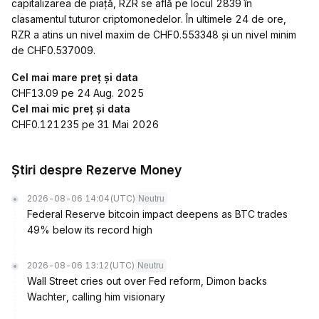
capitalizarea de piață, RZR se află pe locul 2839 în
clasamentul tuturor criptomonedelor. În ultimele 24 de ore,
RZR a atins un nivel maxim de CHF0.553348 și un nivel minim
de CHF0.537009.
Cel mai mare preț și data
CHF13.09 pe 24 Aug. 2025
Cel mai mic preț și data
CHF0.121235 pe 31 Mai 2026
Știri despre Rezerve Money
2026-08-06 14:04
(UTC)
Neutru
Federal Reserve bitcoin impact deepens as BTC trades
49% below its record high
2026-08-06 13:12
(UTC)
Neutru
Wall Street cries out over Fed reform, Dimon backs
Wachter, calling him visionary