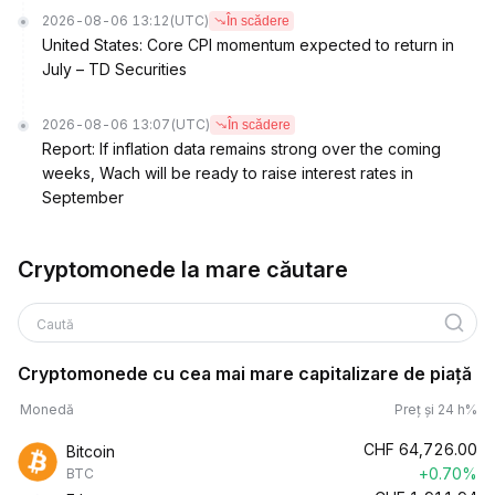
2026-08-06 13:12
(UTC)
În scădere
United States: Core CPI momentum expected to return in
July – TD Securities
2026-08-06 13:07
(UTC)
În scădere
Report: If inflation data remains strong over the coming
weeks, Wach will be ready to raise interest rates in
September
Cryptomonede la mare căutare
Caută
Cryptomonede cu cea mai mare capitalizare de piață
Monedă
Preț și 24 h%
CHF
64,726.00
Bitcoin
+0.70%
BTC